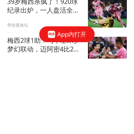
39岁梅西杀疯了！920球
纪录出炉，一人盘活全队
世界杯刚结束，梅西假期
带你逛体坛
还没休够，就急匆匆赶回
App内打开
俱乐部报到了
梅西2球1助！与卡塞米罗
梦幻联动，迈阿密4比2大
胜
体坛周报
中国女排自由人王梦洁伤
别亚运，社媒叮嘱李盈莹
安心康复
衔春信
为鼓励初中生女儿 41岁妈
妈一战"上岸"考上985研究