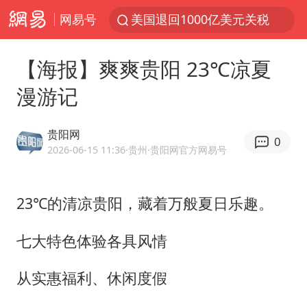
网易号
美国退回1000亿美元关税
顾客结账把钱扔地上 服务员霸气扔回
【海报】爽爽贵阳 23℃凉夏
38岁山东财大教授刘海明逝世
漫游记
李亚鹏向地铁吐血女孩捐99999元
台风白海豚或在华东沿海登陆
贵阳网
0
香港殿堂级填词人黎彼得因病离世 终年76岁
2026-06-15 11:36
·贵州
·贵阳网官方网易号
FIFA官方支持因凡蒂诺
23℃的清凉贵阳，藏着万般夏日乐趣。
41岁女子为鼓励女儿考上985研究生
弹药库存告急 美军补货难
七大特色体验各具风情
如何把百年大党建设得更加坚强有力
从实惠福利、休闲度假
沙特否认与胡塞武装举行会谈