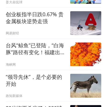
姜大叔侃球
创业板指半日跌0.67% 贵
金属板块逆势走强
网易财经
台风“鲸鱼”已登陆，“白海
豚”路径有变化！福建出现
台风“空调外机效应”，福
海峡网
州“桑拿天”持续！
“领导先休”，是个必要的
开始
政知新媒体