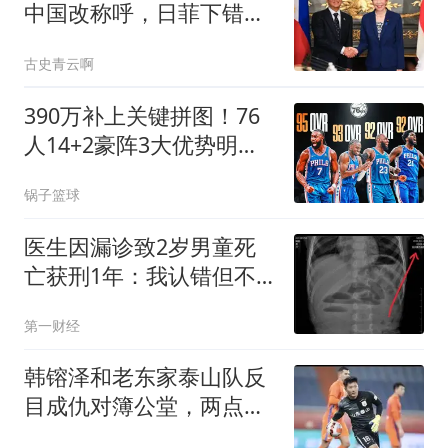
中国改称呼，日菲下错赌
注，注定输得精光
古史青云啊
390万补上关键拼图！76
人14+2豪阵3大优势明
显，冲冠仍有4道难关
锅子篮球
医生因漏诊致2岁男童死
亡获刑1年：我认错但不
能认罪
第一财经
韩镕泽和老东家泰山队反
目成仇对簿公堂，两点原
因不得不提