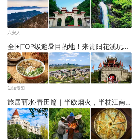
六安人
全国TOP级避暑目的地！来贵阳花溪玩转23℃的夏天
知知贵阳
旅居丽水·青田篇｜半欧烟火，半枕江南，赴一场夏日慢旅