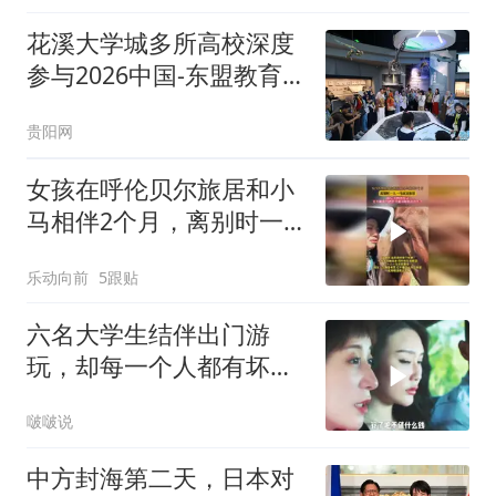
花溪大学城多所高校深度
参与2026中国-东盟教育
交流周
贵阳网
女孩在呼伦贝尔旅居和小
马相伴2个月，离别时一
人一马双双落泪
乐动向前
5跟贴
六名大学生结伴出门游
玩，却每一个人都有坏心
思
啵啵说
中方封海第二天，日本对