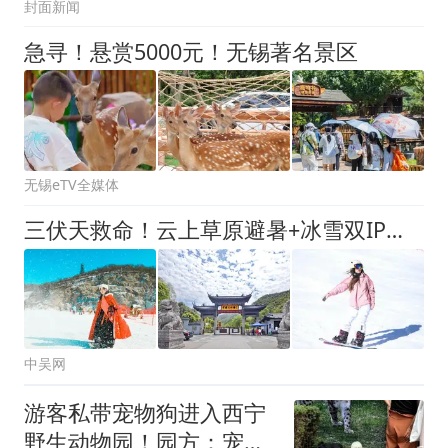
封面新闻
急寻！悬赏5000元！无锡著名景区
无锡eTV全媒体
三伏天救命！云上草原避暑+冰雪双IP全季卡预售，买一得五限量抢
中吴网
游客私带宠物狗进入西宁
野生动物园！园方：宠物