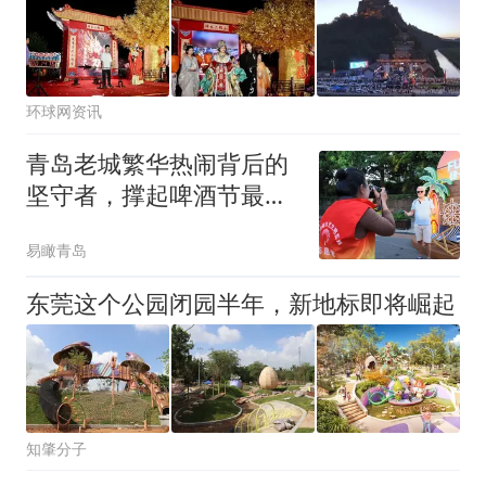
环球网资讯
青岛老城繁华热闹背后的
坚守者，撑起啤酒节最美
烟火底色
易瞰青岛
东莞这个公园闭园半年，新地标即将崛起
知肇分子