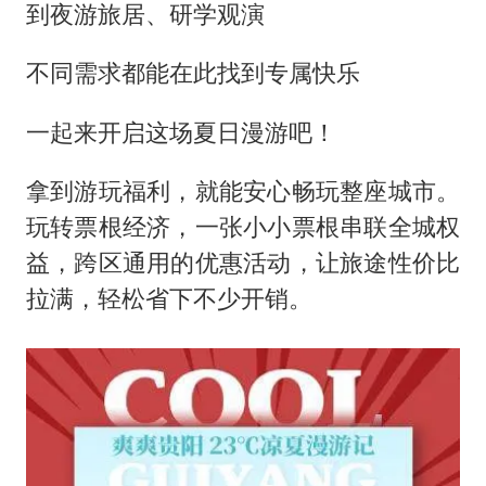
乘客脱鞋散发异味 司机提醒反被怼
到夜游旅居、研学观演
日本籍女网红在韩直播时自杀身亡
不同需求都能在此找到专属快乐
多专业取消艺考 文化工作者要有文化
汕头市政府被约谈
一起来开启这场夏日漫游吧！
南太行山失联女孩最后信号不在山林
拿到游玩福利，就能安心畅玩整座城市。
总书记关心百姓身边这些民生大事
玩转票根经济，一张小小票根串联全城权
益，跨区通用的优惠活动，让旅途性价比
拉满，轻松省下不少开销。