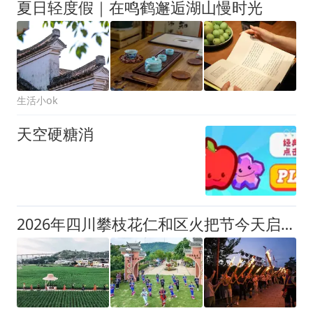
夏日轻度假｜在鸣鹤邂逅湖山慢时光
生活小ok
天空硬糖消
2026年四川攀枝花仁和区火把节今天启幕 一起共赴盛夏浪漫之约