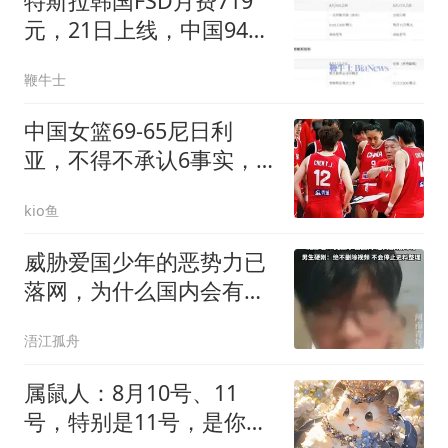
特斯拉韩国FSD月费719
元，21日上线，中国949
元？
鞭牛士
中国女篮69-65尼日利
亚，不得不承认6事实，
张子宇王思雨越打越好
kio鱼
威胁爱国少年的恶势力已
落网，为什么国内会有如
此多“精日分子”
浯江孤舟
属鼠人：8月10号、11
号，特别是11号，是你人