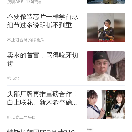
虎嗅APP
126跟贴
不要像造芯片一样学台球
细节过多说明抓不到重
点，而复杂的一律都是不
不止聊台球的烤地瓜
对的
卖水的首富，骂得咬牙切
齿
拾遗地
头部厂牌再推重磅合作！
白上咲花、新木希空确认
首次同台
吃瓜党二号头目