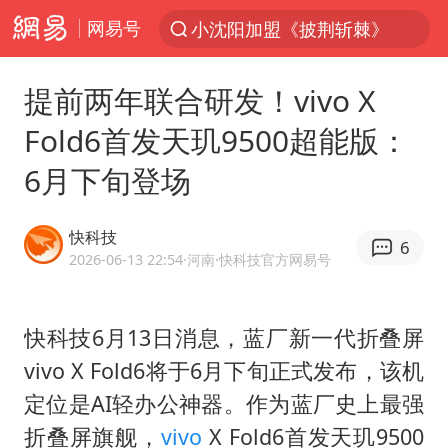
网易号
小沈阳加盟《披荆斩棘》
台风“白海豚”登陆 各地各部门全力应对
提前两年联合研发！vivo X
白海豚雨量超越利奇马、巴威
Fold6首发天玑9500超能版：
人形机器人第一股
6月下旬登场
多地银行上调存款利率
上海地铁4条线路全线停运
快科技
6
白海豚路径图
2026-06-13 22:54
·河南
·快科技官方网易号
宇树申购 中一签有望赚20万元
NBA传奇教练老尼尔森去世
快科技6月13日消息，蓝厂新一代折叠屏
vivo X Fold6将于6月下旬正式发布，该机
武汉3名城管协管员殴打摊主被刑拘
定位是AI轻办公神器。作为蓝厂史上最强
4.2平卫生间补漏注胶花1.55万
折叠屏旗舰，
vivo
X Fold6首发天玑9500