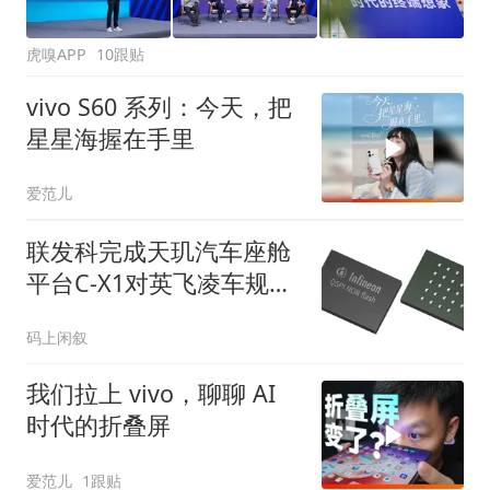
虎嗅APP
10跟贴
vivo S60 系列：今天，把
星星海握在手里
爱范儿
联发科完成天玑汽车座舱
平台C-X1对英飞凌车规级
NOR闪存认证
码上闲叙
我们拉上 vivo，聊聊 AI
时代的折叠屏
爱范儿
1跟贴