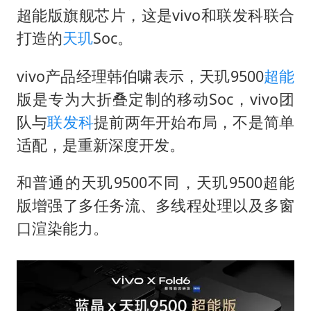
律师谈贾冰私人饭局被偷拍
超能版旗舰芯片，这是vivo和联发科联合
男子结婚8年3个女儿都不是亲生
打造的
天玑
Soc。
面对面丨蔡磊：与渐冻症抗争 纵使不敌 也不屈服
vivo产品经理韩伯啸表示，天玑9500
超能
5万小车卖不动 微型代步车集体遇冷
版是专为大折叠定制的移动Soc，vivo团
手机真会“偷听”我们说话吗
队与
联发科
提前两年开始布局，不是简单
梅婷12岁女儿百花奖发言
适配，是重新深度开发。
加沙约14万栋建筑被完全摧毁
和普通的天玑9500不同，天玑9500超能
从科技创新看开局起步的时与势
版增强了多任务流、多线程处理以及多窗
口渲染能力。