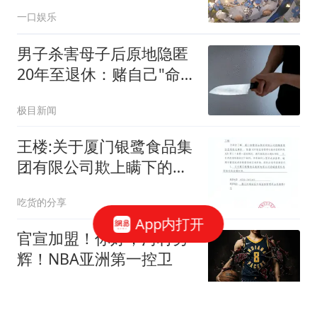
生中罕见的转机关键
一口娱乐
男子杀害母子后原地隐匿
20年至退休：赌自己"命
大"
极目新闻
王楼:关于厦门银鹭食品集
团有限公司欺上瞒下的举
证
吃货的分享
App内打开
官宣加盟！你好，河村勇
辉！NBA亚洲第一控卫
篮球实战宝典