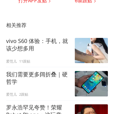
打开APP发贴
6
条跟贴
相关推荐
vivo S60 体验：手机，就
该少想多用
爱范儿
11跟贴
我们需要更多阔折叠｜硬
哲学
爱范儿
2跟贴
罗永浩罕见夸赞！荣耀