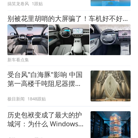
搞笑龙卷风
1跟贴
别被花里胡哨的大屏骗了！车机好不好用，关键得看这个功能
新车看点集
受台风"白海豚"影响 中国
第一高楼千吨阻尼器摆动
明显
极目新闻
1848跟贴
历史包袱变成了最大的护
城河：为什么 Windows
保留 Win32 API？