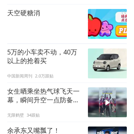
天空硬糖消
5万的小车卖不动，40万
以上的抢着买
中国新闻周刊
2.0万跟贴
女生晒乘坐热气球飞天一
幕，瞬间升空一点防备都
没有
无限鹤壁
34跟贴
余承东又嘴瓢了！