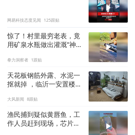
网易科技态度见闻
125跟贴
惊了！村里最穷老表，竟
用矿泉水瓶做出灌溉“神
器”阀门
拳力洞察者
1跟贴
天花板钢筋外露、水泥一
抠就掉 ，临沂一安置楼交
房半年即被鉴定存安全隐
大风新闻
8跟贴
患；楼体至今未加固，仍
有居民常住
渔民捕到疑似黄唇鱼，工
作人员赶到现场，芯片扫
描一下就确认！