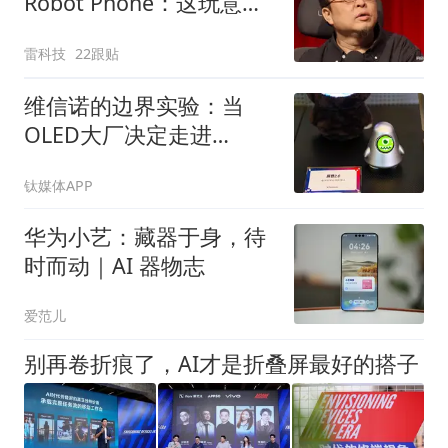
Robot Phone：这玩意儿
真抄不了
雷科技
22跟贴
维信诺的边界实验：当
OLED大厂决定走进
ChinaJoy
钛媒体APP
华为小艺：藏器于身，待
时而动｜AI 器物志
爱范儿
别再卷折痕了，AI才是折叠屏最好的搭子