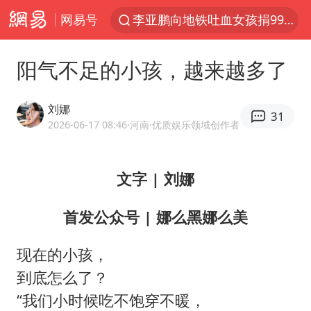
网易号
台风白海豚或在华东沿海登陆
弹药库存告急 美军补货难
阳气不足的小孩，越来越多了
如何把百年大党建设得更加坚强有力
香港殿堂级填词人黎彼得因病离世 终年76岁
刘娜
31
FIFA官方支持因凡蒂诺
2026-06-17 08:46
·河南
·优质娱乐领域创作者
41岁女子为鼓励女儿考上985研究生
文字 | 刘娜
沙特否认与胡塞武装举行会谈
乘客脱鞋散发异味 司机提醒反被怼
首发公众号 | 娜么黑娜么美
日本籍女网红在韩直播时自杀身亡
现在的小孩，
恩比德变瘦引热议
到底怎么了？
多专业取消艺考 文化工作者要有文化
“我们小时候吃不饱穿不暖，