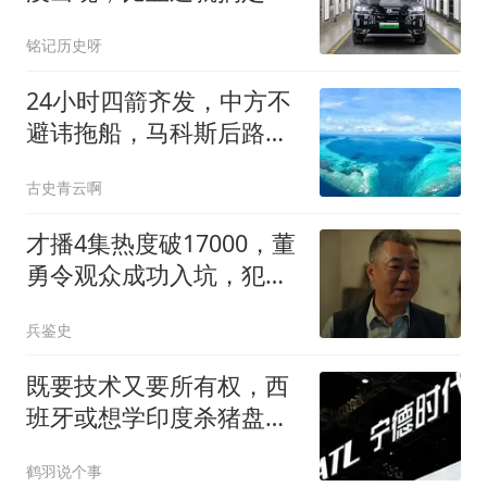
1100km的纯电续航
铭记历史呀
24小时四箭齐发，中方不
避讳拖船，马科斯后路已
断，老杜长子动了
古史青云啊
才播4集热度破17000，董
勇令观众成功入坑，犯罪
悬疑剧又出黑马了
兵鉴史
既要技术又要所有权，西
班牙或想学印度杀猪盘，
中企不想再踩旧坑
鹤羽说个事