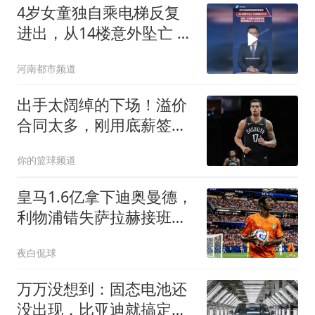
4岁女童独自乘电梯反复
进出，从14楼意外坠亡 父
母索赔68万元，法院：父
河南都市频道
母重大过错担主责 物业判
赔10%
出手太阔绰的下场！溢价
合同太多，刚用底薪签球
员，却花了1980万
你的篮球频道
皇马1.6亿拿下迪奥曼德，
利物浦错失萨拉赫接班人
付出惨痛代价
夜白侃球
万万没想到：固态电池还
没出现，比亚迪就搞定了