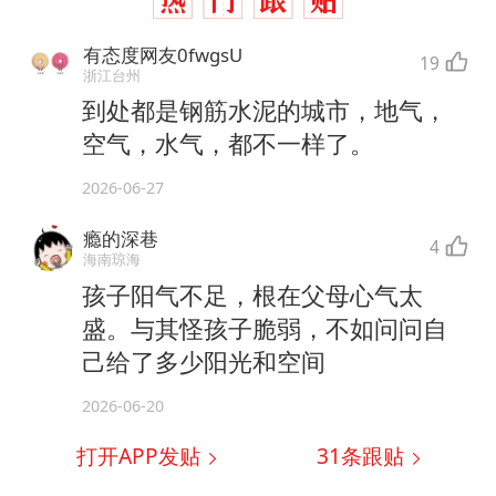
有态度网友0fwgsU
19
浙江台州
到处都是钢筋水泥的城市，地气，
空气，水气，都不一样了。
2026-06-27
瘾的深巷
4
海南琼海
孩子阳气不足，根在父母心气太
盛。与其怪孩子脆弱，不如问问自
己给了多少阳光和空间
2026-06-20
打开APP发贴
31
条跟贴