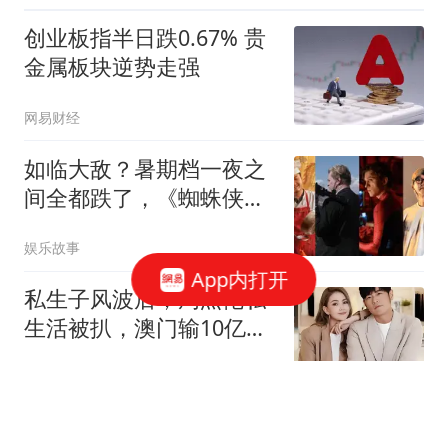
创业板指半日跌0.67% 贵
金属板块逆势走强
网易财经
如临大敌？暑期档一夜之
间全都跌了，《蜘蛛侠
4》跌7000万，《八仙》
娱乐故事
跌1.1亿，《女足》跌
App内打开
5000万，比诺兰号召力还
私生子风波后，周杰伦私
恐怖的电影来了
生活被扒，澳门输10亿传
闻早已水落石出
阿讯说天下
梅西2球1助！与卡塞米罗