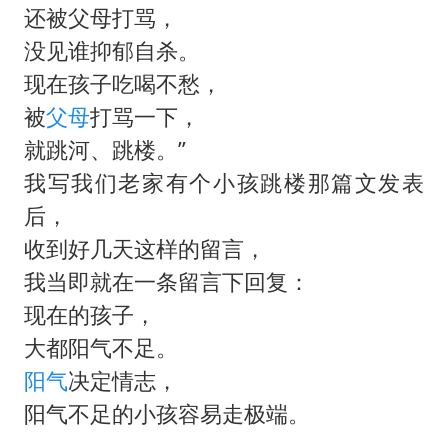
汕头市政府被约谈
还被父母打骂，
南太行山失联女孩最后信号不在山林
没见谁抑郁自杀。
总书记关心百姓身边这些民生大事
现在孩子吃喝不愁，
被
父母
打骂一下，
就跳河、跳楼。”
我写我们老家有个小孩跳楼那篇文发表
后，
收到好几天这样的留言，
我当即就在一条留言下回复：
现在的孩子，
大都阳气不足。
阳气
决定情志，
阳气不足的小孩容易走极端。