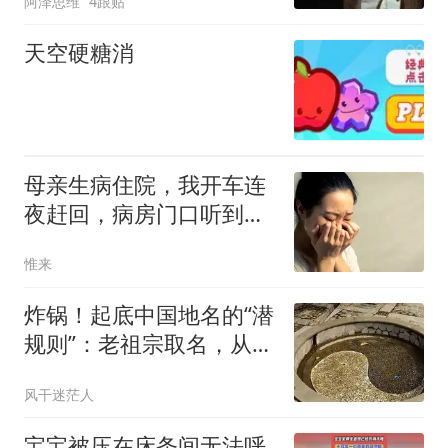
阿泽思维
4跟贴
天空硬糖消
母亲生病住院，我开车连
夜赶回，病房门口听到父
母对话，决然离开
惟来
炸锅！起底中国地名的“潜
规则”：老祖宗取名，从来
不是随便起起
风干迷茫人
宝宝被压在床条间无法呼