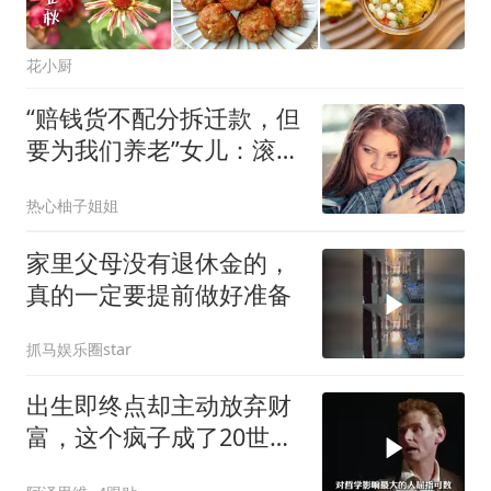
花小厨
“赔钱货不配分拆迁款，但
要为我们养老”女儿：滚，
你们也不配
热心柚子姐姐
家里父母没有退休金的，
真的一定要提前做好准备
抓马娱乐圈star
出生即终点却主动放弃财
富，这个疯子成了20世纪
最伟大的哲学家