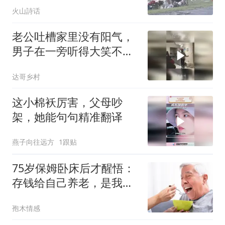
静坐半天，对“ 届时会按
火山詩话
无主墓处理”忧心忡忡
老公吐槽家里没有阳气，
男子在一旁听得大笑不
止，家里有一个阳台凑合
达哥乡村
凑合过吧
这小棉袄厉害，父母吵
架，她能句句精准翻译
燕子向往远方
1跟贴
75岁保姆卧床后才醒悟：
存钱给自己养老，是我此
生做过最后悔的事
孢木情感