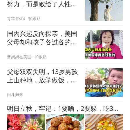
努力，而是败给了人性的
出厂设置
青苹果sht
36跟贴
国内兴起反向探亲，美国
父母却和孩子各过各的，
真是亲情淡薄吗
曹妈妈在美国
10跟贴
父母双双失明，13岁男孩
上山种地，放学做饭，独
自撑起一个家！
阿斗归来
明日立秋，牢记：1要晒，2要躲，吃3样，4不做，安稳滋润入秋