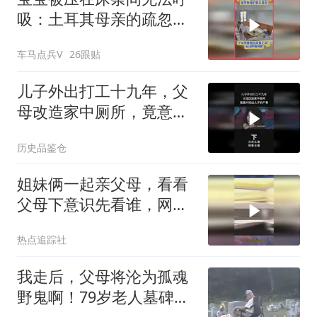
吸：土耳其母亲的疏忽差
点致她的婴儿窒息
车马点兵V
26跟贴
儿子外出打工十九年，父
母改造家中厕所，竟意外
挖出儿子的尸骨3
历史品鉴仓
姐妹俩一起亲父母，看看
父母下意识先看谁，网
友：看得出爸爸想把水端
热点追踪社
平
我走后，父母将沦为孤魂
野鬼啊！79岁老人墓碑前