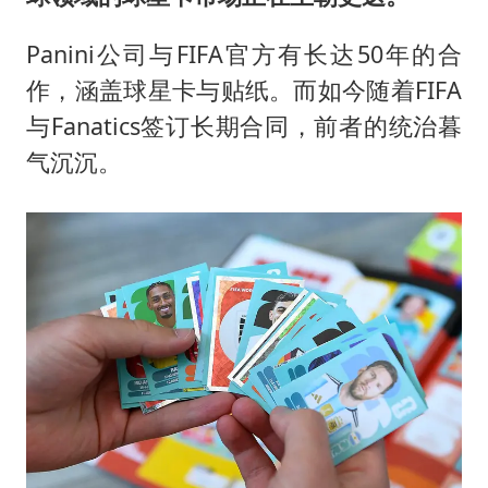
Panini公司与FIFA官方有长达50年的合
作，涵盖球星卡与贴纸。而如今随着FIFA
与Fanatics签订长期合同，前者的统治暮
气沉沉。