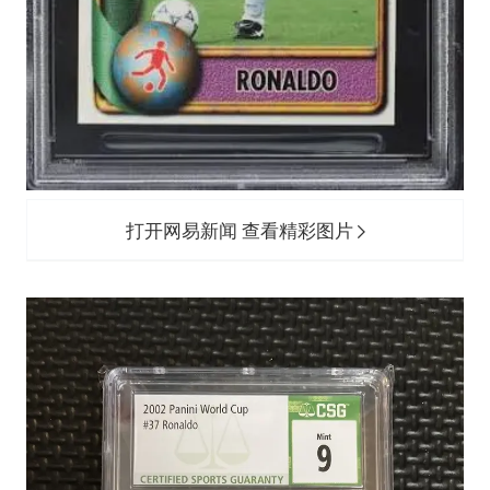
打开网易新闻 查看精彩图片