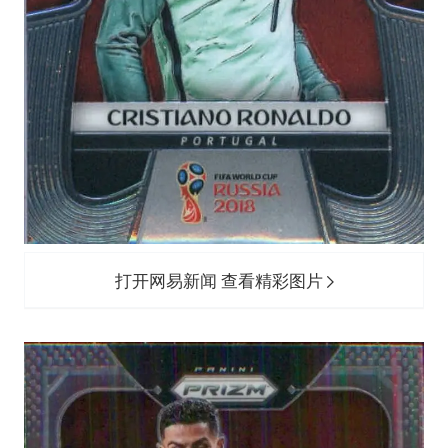
打开网易新闻 查看精彩图片