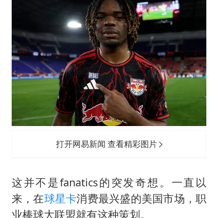
打开网易新闻 查看精彩图片
这并不是fanatics的突发奇想。一直以
来，在
球星卡
消费最兴盛的美国市场，职
业棒球大联盟就有这种策划。