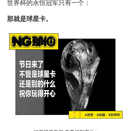
世界杯的永恒冠军只有一个：
那就是球星卡。