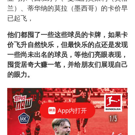
兰）、蒂华纳的莫拉（墨西哥）的卡价早
已起飞，
他们都囤了一些这些球员的卡牌，如果卡
价飞升自然快乐，但最快乐的点还是发现
一些尚未出名的球员，等他们亮眼表现，
囤货居奇大赚一笔，并给朋友们展现自己
的眼力。
App内打开