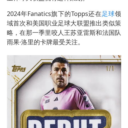
2024年Fanatics旗下的Topps还在
足球
领
域首次和美国职业足球大联盟推出类似策
略，在那一季里咬人王苏亚雷斯和法国队
雨果·洛里的卡牌最受关注。