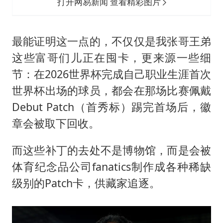
打开网易新闻 查看精彩图片
最能证明这一点的，不仅仅是我张哥王弟
这些富哥们儿正在囤卡，更来源一些细
节：在2026世界杯完成自己职业生涯首次
世界杯出场的球员，都会在那场比赛佩戴
Debut Patch（首秀标）踢完首场后，徽
章会被取下回收。
而这些补丁的去处不是博物馆，而是会被
体育纪念品公司fanatics制作成各种稀缺
级别的Patch卡，供藏家追逐。