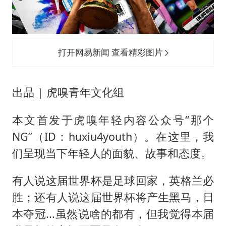
百花奖开幕式
国防部：坚决反制任何闹海挑衅图谋
东航：国内客票提前14天免费退改
打开网易新闻 查看精彩图片
美股存储板块集体大跌
胡彦斌获《歌手2026》歌王
出品 | 虎嗅青年文化组
“今天得有40℃了吧 为啥还不预警”
夯实基础开新局
本文首发于虎嗅年轻内容公众号“那个
NG”（ID：huxiu4youth）。在这里，我
们呈现当下年轻人的面貌、故事和态度。
有人说这届世界杯是足球回家，英格兰必
胜；还有人说这届世界杯将产生黑马，日
本夺冠...虽然说啥的都有，但我觉得本届