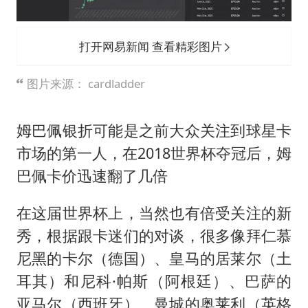
打开网易新闻 查看精彩图片
图片来源： cardladder
姆巴佩银折可能是之前大众关注到球星卡
市场的第一人，在2018世界杯夺冠后，姆
巴佩卡价迅速翻了几倍
在这届世界杯上，当然也有倍受关注的新
秀，根据跟卡迷们的对谈，很多像拜仁慕
尼黑的卡尔（德国）、皇马的居莱尔（土
耳其）和尼科·帕斯（阿根廷）、巴萨的
亚马尔（西班牙）、曼城的奥莱利（英格