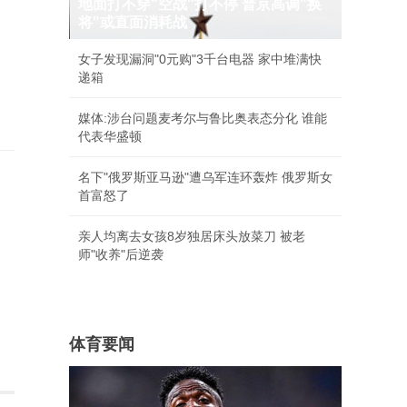
地面打不穿"空战"打不停 普京高调"换
将"或直面消耗战
女子发现漏洞"0元购"3千台电器 家中堆满快
递箱
媒体:涉台问题麦考尔与鲁比奥表态分化 谁能
代表华盛顿
名下"俄罗斯亚马逊"遭乌军连环轰炸 俄罗斯女
首富怒了
亲人均离去女孩8岁独居床头放菜刀 被老
师"收养"后逆袭
体育要闻