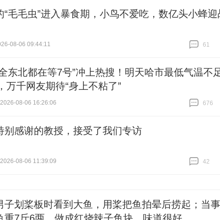
的“毛毛虫”进入暴食期，小鸟不爱吃，数亿头小蜂迎
6-08-06 09:44:11
61
跟贴
61
觉全东北都在等7号”冲上热搜！明天哈市最低气温不
C，万千网友期待“身上不粘了”
26-08-06 16:26:06
676
跟贴
676
特别感谢的教授，接受了我们专访
26-08-06 11:39:09
42
跟贴
42
男子划桨板时看到大鱼，用桨把鱼拍晕后捞起；当
鱼重7斤6两，做成红烧辣子鱼块，味道很好