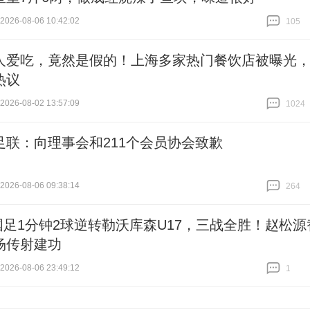
26-08-06 10:42:02
105
跟贴
105
人爱吃，竟然是假的！上海多家热门餐饮店被曝光
热议
26-08-02 13:57:09
1024
跟贴
1024
足联：向理事会和211个会员协会致歉
26-08-06 09:38:14
264
跟贴
264
7国足1分钟2球逆转勒沃库森U17，三战全胜！赵松源
场传射建功
26-08-06 23:49:12
1
跟贴
1