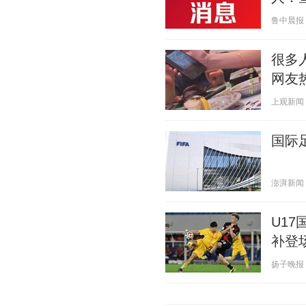
鲁中晨报 20
很多
网友
上观新闻 20
国际
澎湃新闻 20
U1
补登
扬子晚报 20