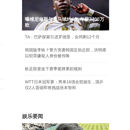
曝维尼修斯与皇马续约4年 年薪2400万
欧
TA：巴萨探索引进罗德里，合同剩12个月
韩国版李铁？警方突袭韩国足协总部，洪明甫
以犯罪嫌疑人身份被传唤
欧足联更改下赛季黄牌累积规则
WTT日本冠军赛：男单16强全部诞生，国乒
仅2人晋级即将挑战张本智和
承
娱乐要闻