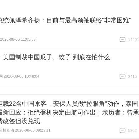
总统佩泽希齐扬：目前与最高领袖联络"非常困难"
26-08-06 11:05:53
14491
跟贴
14491
：美国制裁中国瓜子、饺子 到底在怕什么
026-08-06 10:48:04
3415
跟贴
3415
拒载22名中国乘客，安保人员做“拉眼角”动作，泰国
最新回应：拒绝登机决定由航司作出；亲历者：曾
费改签但没兑现
互动 2026-08-06 08:23:11
5262
跟贴
5262