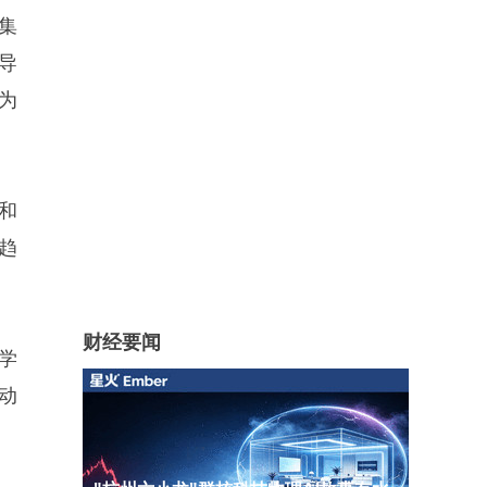
集
导
为
和
跑趋
财经要闻
学
动