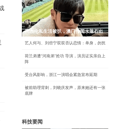
战
周杰伦私生活被扒，澳门传闻水落石出
足
艺人何与、刘些宁双双否认恋情：单身，勿扰
荷兰弟遭“河南弟”抢功 导演，演员证实亲自上
阵
受台风影响，浙江一演唱会紧急宣布延期
被前助理背刺，刘晓庆发声，原来她还有一张
底牌
事
科技要闻