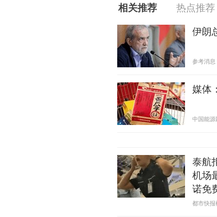
相关推荐
热点推荐
伊朗
参考消息 20
媒体
中国能源网 2
泰航
机场
诺免
都市快报橙柿