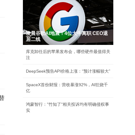
，
凌晨谷歌AI地震！4位大牛离职 CEO退
居二线
库克卸任后的苹果发布会，哪些硬件最值得关
注
DeepSeek预告API价格上涨：“预计涨幅较大”
SpaceX首份财报：营收暴涨92%，AI狂烧千
亿
替
鸿蒙智行："竹知了"相关投诉均有明确侵权事
实