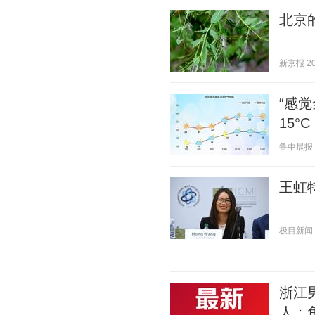
北京
新京报 202
“感
15°
鲁中晨报 20
王虹
极目新闻 20
浙江
人：