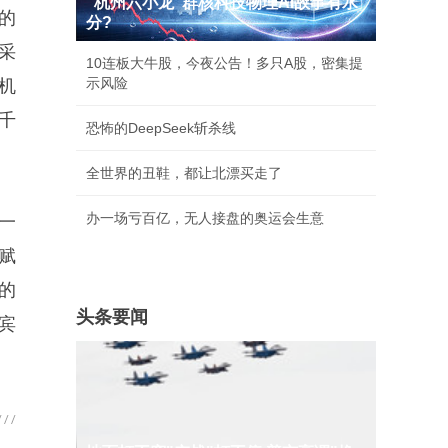
"杭州六小龙"群核科技物理AI故事有水
的
分?
采
10连板大牛股，今夜公告！多只A股，密集提
示风险
机
千
恐怖的DeepSeek斩杀线
全世界的丑鞋，都让北漂买走了
办一场亏百亿，无人接盘的奥运会生意
一
赋
的
头条要闻
宾