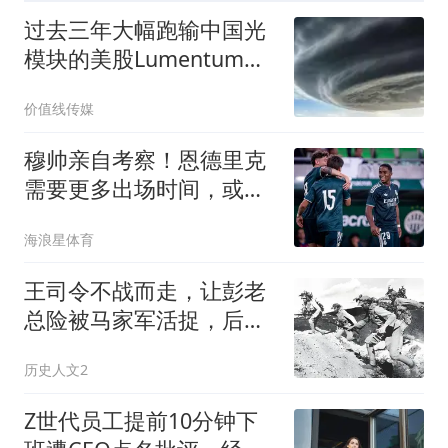
过去三年大幅跑输中国光
模块的美股Lumentum和
Coherent，近期为何开始
价值线传媒
大逆袭？
穆帅亲自考察！恩德里克
需要更多出场时间，或租
借加盟罗马！
海浪星体育
王司令不战而走，让彭老
总险被马家军活捉，后缺
席我国首次大授衔
历史人文2
Z世代员工提前10分钟下