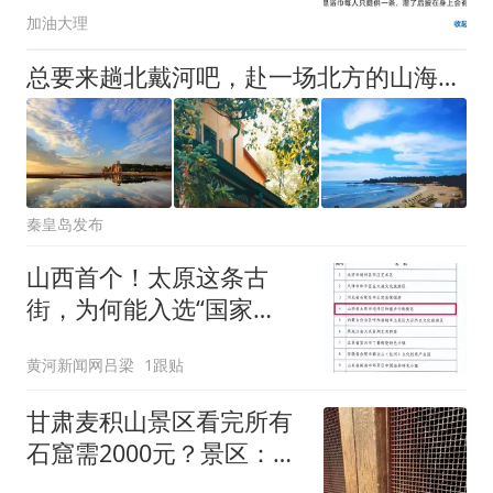
加油大理
总要来趟北戴河吧，赴一场北方的山海浪漫
秦皇岛发布
山西首个！太原这条古
街，为何能入选“国家
级”名单？
黄河新闻网吕梁
1跟贴
甘肃麦积山景区看完所有
石窟需2000元？景区：部
分石窟受特别保护，游客