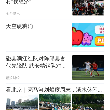
村“夜经济”
金台资讯
天空硬糖消
磁县满江红队对阵邱县食
代先锋队 武安精钢队对阵
大名麒麟战队
新浪财经
看北京｜亮马河划船度周末，滨水休闲乐享夏日