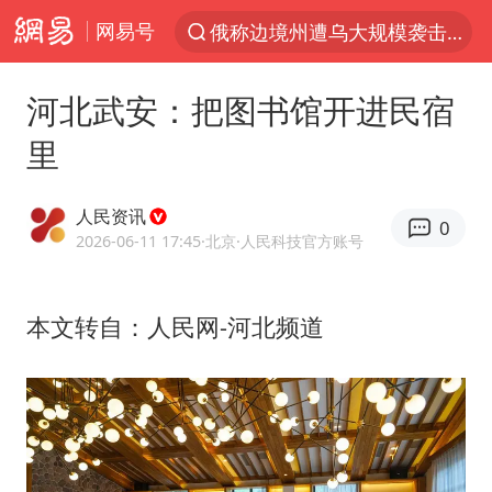
网易号
上半年我国经营主体结构持续优化
于东来回应胖东来近25年老店年底关闭
河北武安：把图书馆开进民宿
《披荆斩棘2026》阵容官宣
里
白海豚北上或致京津冀暴雨
国足U17与阿森纳决赛取消 并列冠军
人民资讯
0
香港刷新1884年以来最高气温纪录
2026-06-11 17:45
·北京
·人民科技官方账号
新疆一婚礼线上邀请引热议
本文转自：人民网-河北频道
美将每月供乌爱国者拦截导弹
《龙餐馆》 冲奖
构建更高水平的全民健身公共服务体系
上门女婿出轨女邻居多年被判重婚罪