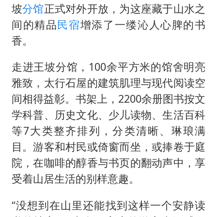
坡
分馆
正式对外开放，为这座藏于山水之
间的精品
民宿
增添了一缕沁人心脾的书
香。
走进王坡分馆，100余平方米的馆舍明亮
雅致，太行石屋的建筑肌理与现代阅读空
间相得益彰。书架上，2200余册图书按文
学科普、历史文化、少儿读物、生活百科
等7大类整齐排列，分类清晰、琳琅满
目。游客和村民或倚窗而坐，或捧卷于庭
院，在咖啡的醇香与书页的翻动声中，享
受着山居生活的别样意趣。
“没想到在山里还能找到这样一个安静读