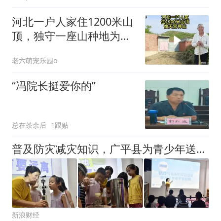
河北一户人家住1200米山
顶，独守一座山种地为
生，像天宫神仙
老六萌宠乐园o
“冯院长挺爱你的”
总在茶余后
1跟贴
普及防灾减灾知识，广平县为青少年送上暑期气象安全课堂
新浪财经