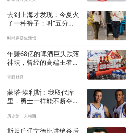
去到上海才发现：今夏火
了一种裤子：叫“五分
裤”，上身洋气显高
时尚穿搭生活馆
年赚68亿的啤酒巨头跌落
神坛，曾经的高端王者，
正在被年轻人抛弃
青眼财经
蒙塔·埃利斯：我取代库
里，勇士一样能不断夺
冠！
历史第一人梅西
斯坦丘辽宁德比进绝杀后