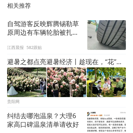
相关推荐
自驾游客反映辉腾锡勒草
原周边有车辆轮胎被扎，
修理店铺换胎价格高达千
江西晨报
582跟贴
元，官方发布情况通报
避暑之都点亮避暑经济丨趁现在，“花”点时间来贵阳贵安！
贵阳网
纠结去哪泡温泉？大理6
家高口碑温泉清单请收好