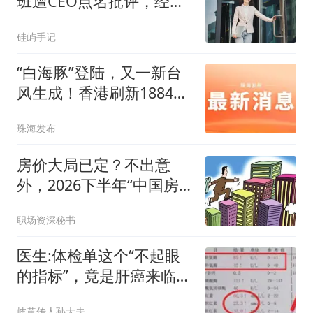
班遭CEO点名批评，经理
消失1小时却无人过问
硅屿手记
“白海豚”登陆，又一新台
风生成！香港刷新1884年
来最热纪录
珠海发布
房价大局已定？不出意
外，2026下半年“中国房
价”将迎来3大变化
职场资深秘书
医生:体检单这个“不起眼
的指标”，竟是肝癌来临
的“预警信号”
岐黄传人孙大夫