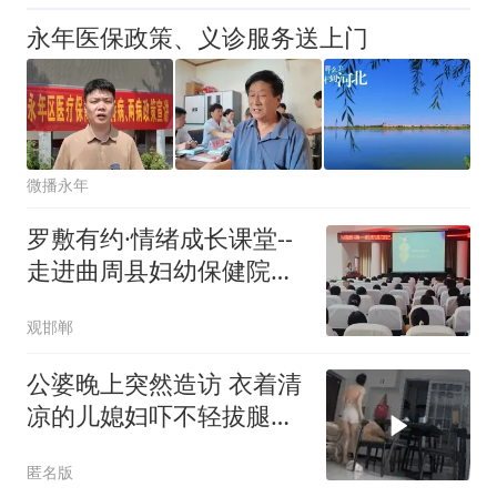
永年医保政策、义诊服务送上门
微播永年
罗敷有约·情绪成长课堂--
走进曲周县妇幼保健院！
助力白衣天使“与情绪共
观邯郸
舞，解锁身心松弛新状
态”！
公婆晚上突然造访 衣着清
凉的儿媳妇吓不轻拔腿就
跑
匿名版