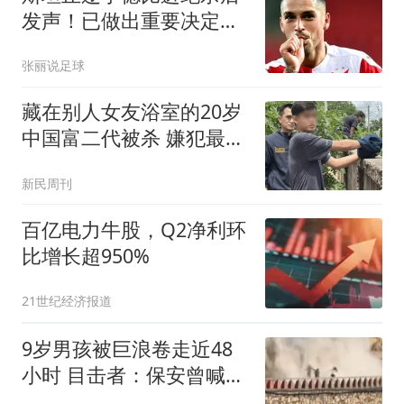
发声！已做出重要决定，
表示谢谢大连
张丽说足球
藏在别人女友浴室的20岁
中国富二代被杀 嫌犯最新
发声
新民周刊
百亿电力牛股，Q2净利环
比增长超950%
21世纪经济报道
9岁男孩被巨浪卷走近48
小时 目击者：保安曾喊话
劝阻