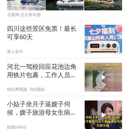
北青网-北京青年报
四川这些景区免票！最长
可享60天
掌上金牛
河北一驾校回应花池边角
用铁片包裹，工作人员：
已经反馈会有人处理
猫头鹰视频
565跟贴
小姑子坐月子逼嫂子伺
候，嫂子旅游母女生病反
讹医药费，荒唐至极
段俊piano