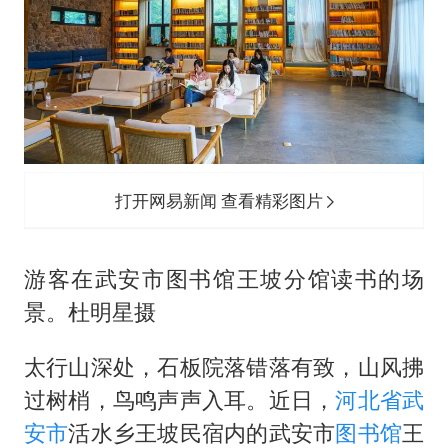
世界第1特鲁姆普斯诺克中国赛一轮游
云南一男子胃中取出180颗铁钉
以军士兵把枪口对准中国记者
景区回应“麦积山石窟看完需2000元”
曹颖儿子首次演长剧
全球最大级别运输船通过长江大桥
打开网易新闻 查看精彩图片
奋力开创中国式现代化建设新局面
游客在武安市图书馆王坡分馆读书的场
景。杜明星摄
太行山深处，石板院落错落有致，山风拂
过树梢，鸟鸣声声入耳。近日，
河北省
武
安市
活水乡王坡民宿内的武安市
图书馆
王