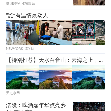
潇湘晨报
476跟贴
可按需买
“潍”有温情最动人
5跟贴
NEWYORK
【特别推荐】天水白音山：云海之上，落日如金
天之水网
涪陵：啤酒嘉年华点亮乡