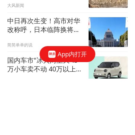
大风新闻
中日再次生变！高市对华
改称呼，日本临阵换将，
中俄军舰绕日航行
简简单单的说
App内打开
国内车市"冰火两重天":5
万小车卖不动 40万以上的
抢购
中国新闻周刊
上门女婿常年跟妻子分居
出轨女邻居多年还同居生
子
都市快报橙柿互动