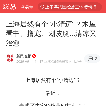
上半年我国经营主体结构持续优化
网易号
白海豚对华东华北影响会大于巴威
上海居然有个“小清迈”？木屋
于东来回应胖东来近25年老店年底关闭
看书、撸宠、划皮艇...清凉又
《披荆斩棘2026》阵容官宣
治愈
全球最大级别运输船通过长江大桥
独闯南太行的失联女生最后轨迹已确认
新民晚报
2
上海全力守护市民“菜篮子”
2026-06-11 14:17
·上海
·新民晚报官方网易号
国足U17与阿森纳决赛取消 并列冠军
白海豚北上或致京津冀暴雨
上海居然有个“小清迈”？
构建更高水平的全民健身公共服务体系
最近，
上门女婿出轨女邻居多年被判重婚罪
香港刷新1884年以来最高气温纪录
青浦区朱家角镇薛间村火了！