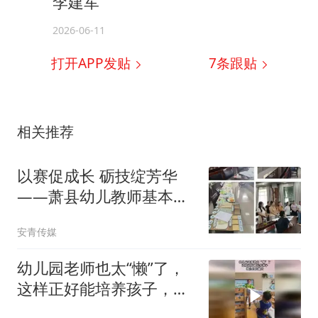
李建军
2026-06-11
打开APP发贴
7
条跟贴
相关推荐
以赛促成长 砺技绽芳华
——萧县幼儿教师基本功
比赛圆满落幕
安青传媒
幼儿园老师也太“懒”了，
这样正好能培养孩子，独
立自主能力！