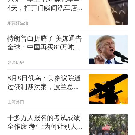
4天，打开门瞬间洗车店
老板崩溃：满车都是蛆，
东莞好生活
味道熏得眼睛都是辣的
特朗普白折腾了 美媒通告
全球：中国再买80万吨大
豆
冰语历史
8月8日俄乌：美参议院通
过俄制裁法案，波兰总统
改变对乌态度
山河路口
十多万人报名的考试成绩
全作废 考生:为何让别人
买单