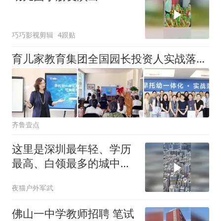
巧巧影视剪辑
4跟贴
育儿家教育集团全国园长投资人实战落地营圆满举行
齐鲁壹点
这里是深圳最年轻、学历
最高、白领最多的城中村
——龙华民治！
夜猫户外军武
佛山一中学教师招聘 笔试