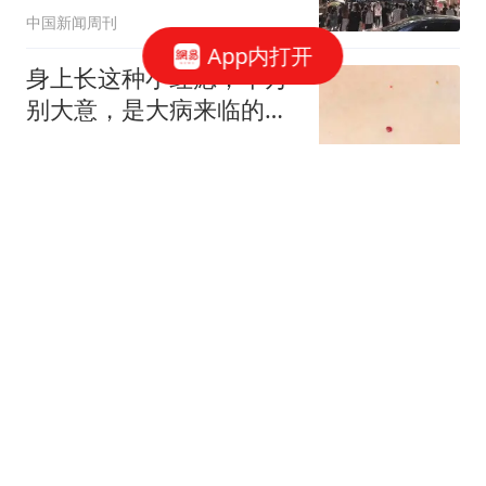
中国新闻周刊
App内打开
身上长这种小红痣，千万
别大意，是大病来临的征
兆？告诉你真相
岐黄传人孙大夫
曼联vs巴黎：芒特、姆伯
莫、马兹拉维出战，巴黎
首发暂未公布
懂球帝
里斯蒂奇：输掉非常重要
的比赛，没任何借口，球
员已竭尽全力
懂球帝