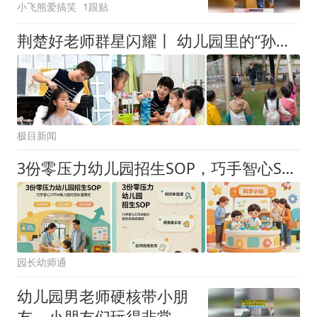
小飞熊爱搞笑
1跟贴
荆楚好老师群星闪耀丨 幼儿园里的“孙悟空老师”，用七十二般“戏法”淬炼孩童韧性
极目新闻
3份零压力幼儿园招生SOP，巧手智心STEM助力延时班快速满班
园长幼师通
幼儿园男老师硬核带小朋
友，小朋友们玩得非常开