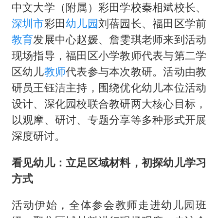
中文大学（附属）彩田学校秦相斌校长、
全民健身事业高质量发展
深圳市
彩田
幼儿园
刘蓓园长、福田区学前
台当局重金为“台独”织“皇帝新衣”
教育
发展中心赵媛、詹雯琪老师来到活动
几元成本的AI广告导致千万市值蒸发
现场指导，福田区小学教师代表与第二学
老挝国会主席赛宋蓬逝世
区幼儿
教师
代表参与本次教研。活动由教
研员王钰洁主持，围绕优化幼儿本位活动
夏日经济乘“热”而上 消费市场向“新”而行
设计、深化园校联合教研两大核心目标，
乐享全民健身 共筑健康中国
以观摩、研讨、专题分享等多种形式开展
深度研讨。
看见幼儿：立足区域材料，初探幼儿学习
方式
活动伊始，全体参会教师走进幼儿园班