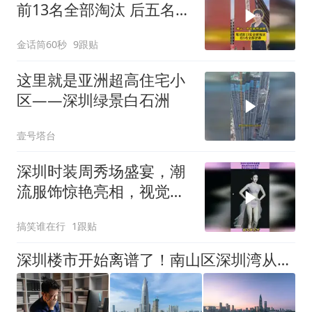
前13名全部淘汰 后五名全
部逆袭
金话筒60秒
9跟贴
这里就是亚洲超高住宅小
区——深圳绿景白石洲
壹号塔台
深圳时装周秀场盛宴，潮
流服饰惊艳亮相，视觉冲
击不容错过
搞笑谁在行
1跟贴
深圳楼市开始离谱了！南山区深圳湾从22万变成15万，现在能入手了么？