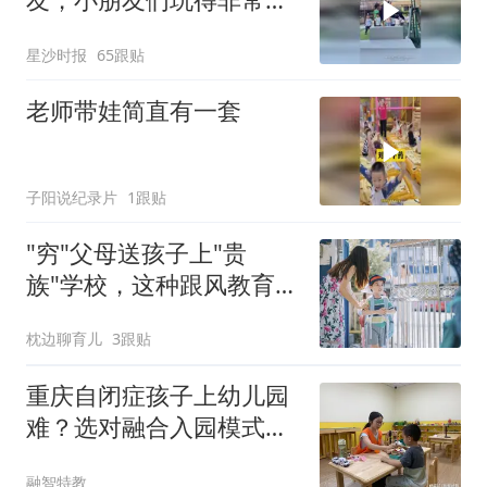
心，网友：这种好老师上
星沙时报
65跟贴
哪找
老师带娃简直有一套
子阳说纪录片
1跟贴
"穷"父母送孩子上"贵
族"学校，这种跟风教育，
有必要吗？
枕边聊育儿
3跟贴
重庆自闭症孩子上幼儿园
难？选对融合入园模式是
关键
融智特教