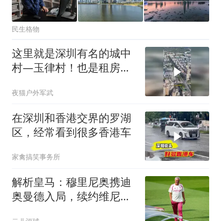
民生格物
这里就是深圳有名的城中
村—玉律村！也是租房性
价比最高
夜猫户外军武
在深圳和香港交界的罗湖
区，经常看到很多香港车
家禽搞笑事务所
解析皇马：穆里尼奥携迪
奥曼德入局，续约维尼修
斯铺就反击复兴路