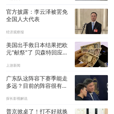
官方披露：李云泽被罢免
全国人大代表
经济观察报
美国出手救日本结果把欧
元"献祭"了 贝森特回应质
疑
上游新闻
广东队这阵容下赛季能走
多远？目前的阵容很有可
能打破队史记录。
探长影视解说
普京掀桌了！打不好就换