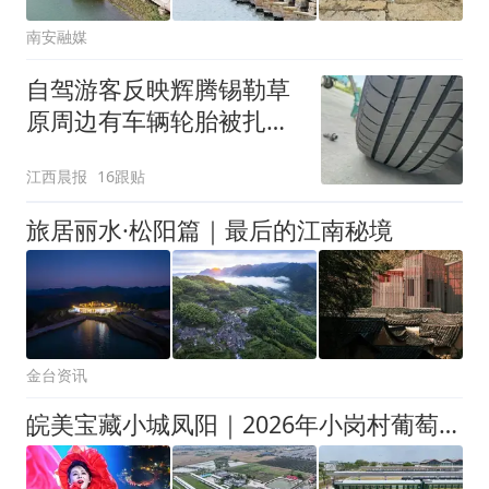
南安融媒
自驾游客反映辉腾锡勒草
原周边有车辆轮胎被扎，
修理店铺换胎价格高达千
江西晨报
16跟贴
元，官方发布情况通报
旅居丽水·松阳篇｜最后的江南秘境
金台资讯
皖美宝藏小城凤阳｜2026年小岗村葡萄文化旅游季系列活动即将震撼来袭