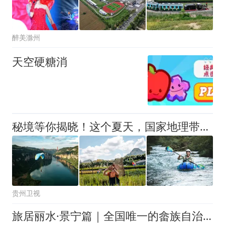
醉美滁州
天空硬糖消
秘境等你揭晓！这个夏天，国家地理带你去贵州避避暑！
贵州卫视
旅居丽水·景宁篇｜全国唯一的畲族自治县，藏着夏日不用挤人的快乐