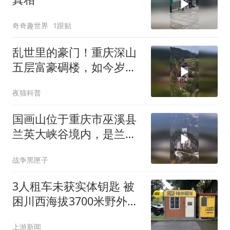
奇奇趣世界
1跟贴
乱世里的豪门！重庆深山
五层富豪碉楼，如今岁月
流逝，
夜猫科普
国画山位于重庆市巫溪县
兰英大峡谷境内，是兰英
大峡谷的核心网红
战争黑匣子
3人租车未获实体钥匙 被
困川西海拔3700米野外10
余小时
上游新闻