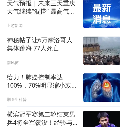
天气预报｜未来三天重庆
天气继续“混搭” 最高气温
将逐日上升
上游新闻
神秘帖子让6万摩洛哥人
集体跳海 77人死亡
南风窗
给力！肺癌控制率达
100%，70%明显缩小或消
失，还可治疗多种肿瘤
荆医生科普
横滨冠军赛第二轮结束男
乒4将全军覆没！经验与