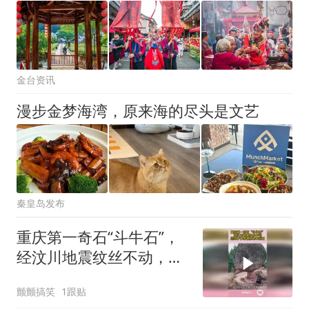
金台资讯
漫步金梦海湾，原来海的尽头是文艺
秦皇岛发布
重庆第一奇石“斗牛石”，
经汶川地震纹丝不动，因
过于神奇被称为幸运石
颤颤搞笑
1跟贴