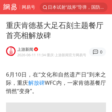
网易号
曝韩国足协为外籍裁判员安排色情招待
刘国正说向鹏打得很窝囊
重庆肯德基大足石刻主题餐厅
四川宜宾市高县4.9级地震致1人死亡
首亮相解放碑
向鹏0-3不敌张本智和
“新疆阿勒泰八月能滑雪”不实
上游新闻
0
我国外贸延续良好增长态势
2026-06-11 11:34
·重庆
·上游新闻官方网易号
山东一元代青花杯离奇失踪
6月10日，在“文化和自然遗产日”到来之
陈幸同晋级WTT横滨冠军赛8强
际，重庆
解放碑
WFC内，一家肯德基餐厅
广东雷州通报特教老师招聘违规事件
悄然“变身”。
国防部：坚决反制任何闹海挑衅图谋
宇树科技中一签需缴款7.54万元