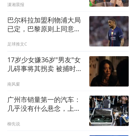
潇湘晨报
巴尔科拉加盟利物浦大局
已定，巴黎原则上同意放
人
足球推文C
17岁少女嫌36岁"男友"女
儿碍事将其拐卖 被捕时怀
孕
南风窗
广州市销量第一的汽车：
几乎没有什么悬念，上半
年销量达4513台
柳先说