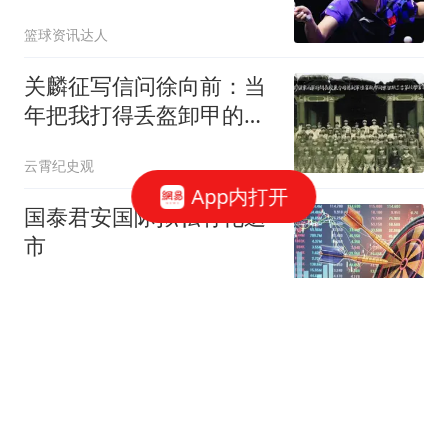
关键球成大问题！
篮球资讯达人
关麟征写信问徐向前：当
年把我打得丢盔卸甲的同
学，现在怎么样了
云霄纪史观
App内打开
国泰君安国际拟私有化退
市
网易财经
十年爱情长跑 荷兰弟如
愿“嫁”给了赞达亚
新民周刊