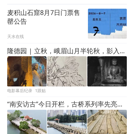
麦积山石窟8月7日门票售
罄公告
天水在线
隆德园 | 立秋，峨眉山月半轮秋，影入平羌江水流
电影幕后纪录
1跟贴
“南安访古”今日开栏，古桥系列率先亮相！