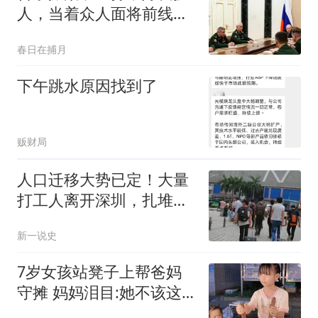
人，当着众人面将前线总
司令贬去管后勤
春日在捕月
下午跳水原因找到了
贩财局
人口迁移大势已定！大量
打工人离开深圳，扎堆涌
向这3座城市
新一说史
7岁女孩站凳子上帮爸妈
守摊 妈妈泪目:她不该这
么懂事