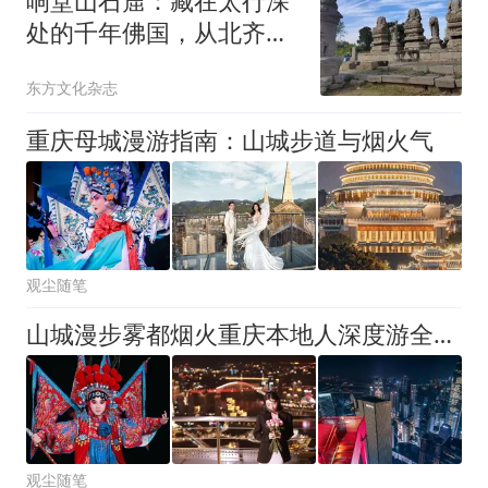
响堂山石窟：藏在太行深
处的千年佛国，从北齐皇
家到数字新生
东方文化杂志
重庆母城漫游指南：山城步道与烟火气
观尘随笔
山城漫步雾都烟火重庆本地人深度游全攻略
观尘随笔