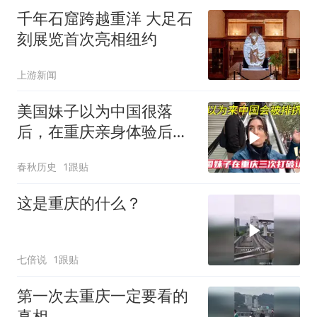
千年石窟跨越重洋 大足石
刻展览首次亮相纽约
上游新闻
美国妹子以为中国很落
后，在重庆亲身体验后，
才发现落后的是自己
春秋历史
1跟贴
这是重庆的什么？
七倍说
1跟贴
第一次去重庆一定要看的
真相