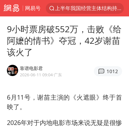
网易号
上半年我国经营主体结构持续优化
杭州机场已取消航班388架次
‍9小时票房破552万，击败《给
《披荆斩棘2026》阵容官宣
阿嬷的情书》夺冠，42岁谢苗
白海豚北上或致京津冀暴雨
该火了
中国第1高楼阻尼器摆动明显
上海有出现龙卷潜势
靠谱电影君
1012
国足U17与阿森纳决赛取消 并列冠军
2026-06-11 09:04
·广东
2025年小学教师减少13.19万
王艺迪2-4不敌张本美和止步4强
6月11号，谢苗主演的《火遮眼》终于首
映了。
上门女婿出轨女邻居多年被判重婚罪
上海大部迎大暴雨
2026年对于内地电影市场来说无疑是很惨