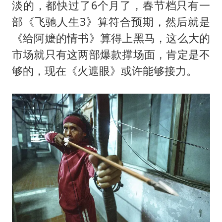
女子发现前夫婚内与第三者育子
淡的，都快过了6个月了，春节档只有一
以军士兵把枪口对准中国记者
部《飞驰人生3》算符合预期，然后就是
《
给阿嬷的情书
》算得上黑马，这么大的
笔试第一被劝弃考涉事副校长被撤职
市场就只有这两部爆款撑场面，肯定是不
《龙餐馆》 冲奖
够的，现在《火遮眼》或许能够接力。
构建更高水平的全民健身公共服务体系
男子被沙蜇蜇伤5小时后呼吸困难
奋力开创中国式现代化建设新局面