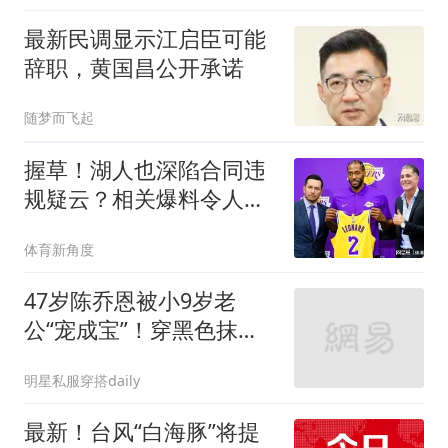
最新民调显示江启臣可能
辞职，黄国昌公开承诺
随梦而飞起
握草！湖人也深陷合同违
规疑云？相关爆料令人咋
舌
体育新角度
47岁陈乔恩被小9岁老
公“宠成宝”！穿黑色抹胸
裙同框老公更显小
明星私服穿搭daily
最新！台风“白海豚”将提