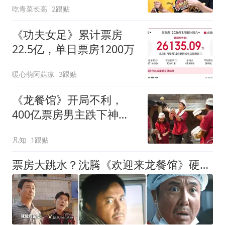
吃青菜长高
2跟贴
《功夫女足》累计票房
22.5亿，单日票房1200万
暖心萌阿菇凉
3跟贴
《龙餐馆》开局不利，
400亿票房男主跌下神
坛，沈腾翻身困难
凡知
1跟贴
票房大跳水？沈腾《欢迎来龙餐馆》硬伤多，上座率不及《奥德赛》