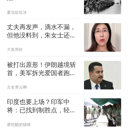
夏虫欲饮冰
丈夫再发声，滴水不漏，
但他没料到，朱女士还有
张不为人知的底牌
大鱼简科
被打出原形！伊朗越境斩
首，美军拆光爱国者跑
路，库尔德彻底被卖
古史青云啊
印度也要上场？印军中
将：已找到制胜点，轻松
战胜中国空军？
爱吃醋的猫咪