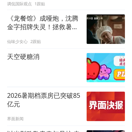
调侃国际观点
1跟贴
《龙餐馆》成哑炮，沈腾
金字招牌失灵！拯救暑期
档还要看周星驰
仙味少女心
2跟贴
天空硬糖消
2026暑期档票房已突破85
亿元
界面新闻