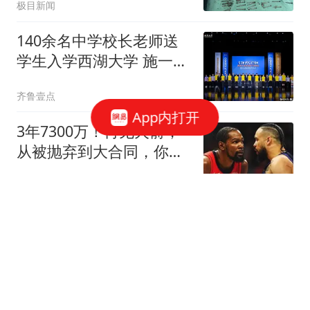
极目新闻
140余名中学校长老师送
学生入学西湖大学 施一公
致辞
齐鲁壹点
App内打开
3年7300万！再见火箭，
从被抛弃到大合同，你确
实让火箭后悔了
篮球扫地僧
楼继伟理事长出席资产盘
活课题研讨会
第一财经资讯