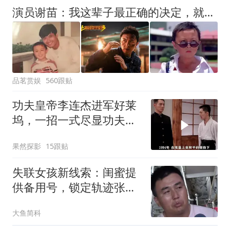
演员谢苗：我这辈子最正确的决定，就是听周润发的话退圈读书
品茗赏娱
560跟贴
功夫皇帝李连杰进军好莱
坞，一招一式尽显功夫美
感，成功征服海外市场
果然探影
15跟贴
失联女孩新线索：闺蜜提
供备用号，锁定轨迹张良
脑，家属发声疑点
大鱼简科