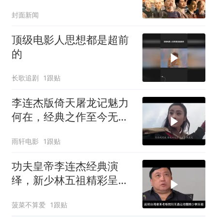
兴》主创揭秘幕后
封面新闻
顶级电影人思想都是超前
的
长歌追剧
1跟贴
李连杰版倚天屠龙记魅力
何在，经典之作至今无法
复制，独特亮点难以超越
雨轩电影
1跟贴
功夫皇帝李连杰经典演
绎，新少林五祖精彩呈
现，堪称巅峰之作
菠菜不算爱
1跟贴