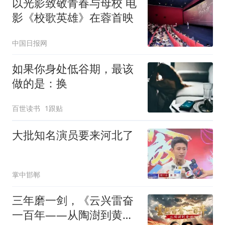
以光影致敬青春与母校 电
影《校歌英雄》在蓉首映
中国日报网
如果你身处低谷期，最该
做的是：换
百世读书
1跟贴
大批知名演员要来河北了
掌中邯郸
三年磨一剑，《云兴雷奋
一百年——从陶澍到黄