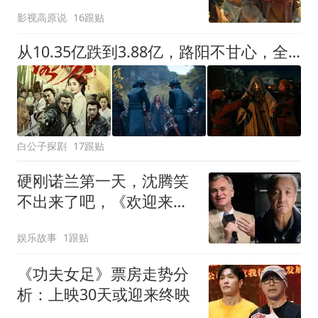
出全球前五了
影视高原说
16跟贴
从10.35亿跌到3.88亿，路阳不甘心，全力启动《绣春刀3》再战一把
白公子探剧
17跟贴
硬刚诺兰第一天，沈腾笑
不出来了吧，《欢迎来龙
餐馆》票房缩水超2000
娱乐故事
1跟贴
万，《蜘蛛侠4》也不好
受，票房缩水近1200万，
《功夫女足》票房走势分
只有《八仙》涨了
析：上映30天或迎来终映