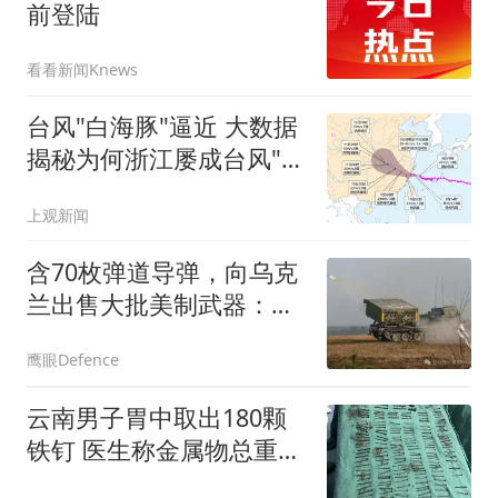
前登陆
看看新闻Knews
台风"白海豚"逼近 大数据
揭秘为何浙江屡成台风"靶
心"
上观新闻
含70枚弹道导弹，向乌克
兰出售大批美制武器：土
耳其不像欧洲那样在乎俄
鹰眼Defence
罗斯
云南男子胃中取出180颗
铁钉 医生称金属物总重超
1公斤