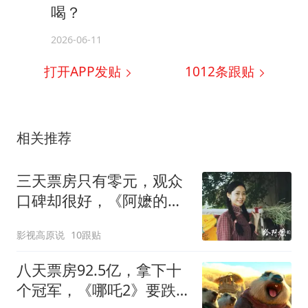
喝？
2026-06-11
打开APP发贴
1012
条跟贴
相关推荐
三天票房只有零元，观众
口碑却很好，《阿嬷的情
书》的成功难复制
影视高原说
10跟贴
八天票房92.5亿，拿下十
个冠军，《哪吒2》要跌