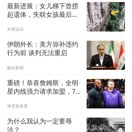
最新进展：女儿梯下曾捞
起遗体，失联女孩最后信
号为何指向居民区
米果说识
伊朗外长：美方弥补违约
行为前 谈判无法重启
极目新闻
重磅！恭喜詹姆斯，全明
星内线强力请求加盟，76
人，牛逼了！
体育新角度
为什么我认为一定要辱
法？