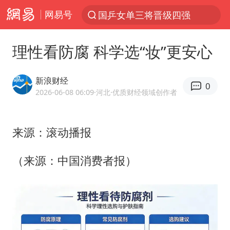
网易号
国乒女单三将晋级四强
光影经济撬动暑期消费新蓝海
理性看防腐 科学选“妆”更安心
陈思诚零点晒照为佟丽娅庆生
郑丽文：台湾从来没有“独立”过
新浪财经
0
央视新主播李秋莹孙亚鹏亮相
2026-06-08 06:09
·河北
·优质财经领域创作者
几元成本的AI广告导致千万市值蒸发
来源：滚动播报
情侣平潭拍日出坠崖1死1伤
老挝国会主席赛宋蓬逝世
（来源：中国消费者报）
茅台部分直营店飞天茅台提价
白海豚将正面袭击贯穿浙江
酒店回应车内过夜被收150元