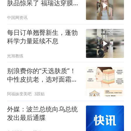
肤品惊呆了 福瑞达穿膜胶
原仅靠涂抹就能被皮肤吃
中国网资讯
进去#珂谧穿膜胶原棒
每日订单翘臀新生，蓬勃
科学力量延续不息
光旭教练
别浪费你的“天选肤质”！
中性皮抗老，选对面霜就
成功了一半
阿福妹变美吧
3跟贴
外媒：波兰总统向乌总统
发出最后通牒