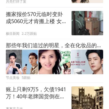
月亮打烊了发
搬家报价570元临时变卦
成5060元才肯搬上楼 女子
傻眼
极目新闻
2.2万跟贴
那些年我们追过的明星，全在化妆品的海报上｜谁在为美妆代言①
节点美妆
5跟贴
账上只剩9万5，欠债1941
万！40年老牌国货倒在了
2026年的夏天
离离言几许