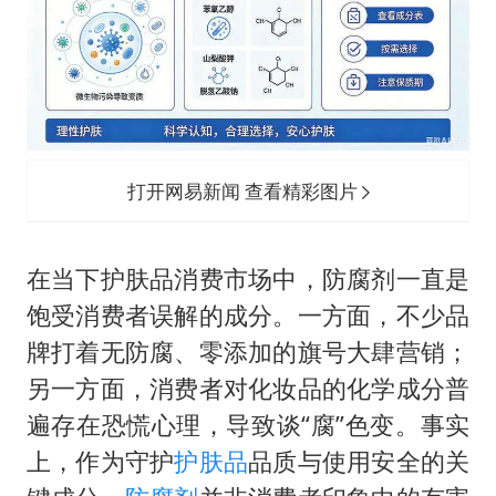
黄金牛市回来了吗
酒店花洒现排泄物住客索赔遭拒
杭州全市有序停课
夏日经济乘“热”而上 消费市场向“新”而行
36岁男演员成景区NPC后人气爆棚
打开网易新闻 查看精彩图片
新疆优化调整景区内自驾服务费
全民健身事业高质量发展
在当下护肤品消费市场中，防腐剂一直是
乐享全民健身 共筑健康中国
饱受消费者误解的成分。一方面，不少品
牌打着无防腐、零添加的旗号大肆营销；
另一方面，消费者对化妆品的化学成分普
遍存在恐慌心理，导致谈“腐”色变。事实
上，作为守护
护肤品
品质与使用安全的关