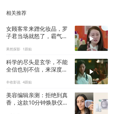
相关推荐
女顾客常来蹭化妆品，罗
子君当场就怒了，霸气回
击场面超燃
果然探影
1跟贴
科学的尽头是玄学，不能
全信也别不信，来深度解
读原因
丰收影说
4跟贴
美容编辑亲测：拒绝到真
香，这款10分钟焕肤仪凭
什么让我改观？