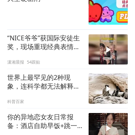
“NICE爷爷”获国际安徒生
奖，现场重现经典表情
包，向中国粉丝问好
潇湘晨报
54跟贴
世界上最罕见的2种现
象，连科学都无法解释，
看后真让人不敢信！
科普百家
你的异地恋女友日常报
备：酒店自助早饭+跳一
早上手势舞+北京SKP逛街