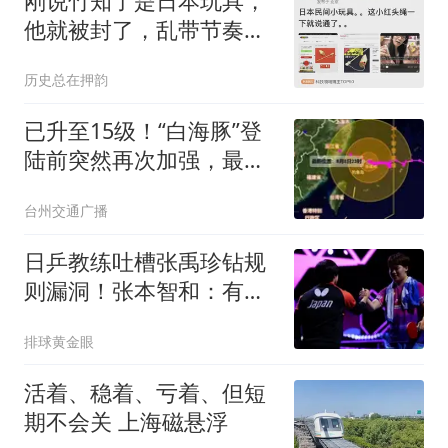
刚说竹知了是日本玩具，
他就被封了，乱带节奏有
风险
历史总在押韵
已升至15级！“白海豚”登
陆前突然再次加强，最新
路径更新！台州多地封
台州交通广播
道、封桥！非必要不出
门！不去海边！
日乒教练吐槽张禹珍钻规
则漏洞！张本智和：有把
握战胜松岛辉空
排球黄金眼
活着、稳着、亏着、但短
期不会关 上海磁悬浮