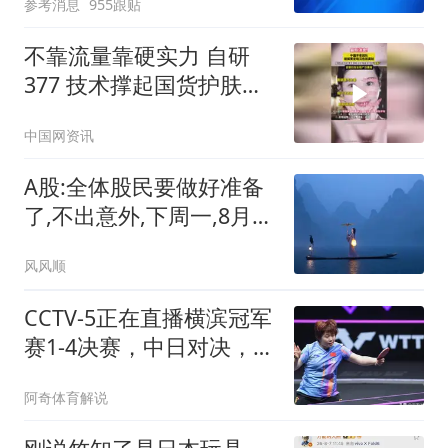
参考消息
955跟贴
不靠流量靠硬实力 自研
377 技术撑起国货护肤高
光 #韩束亮白棒
中国网资讯
A股:全体股民要做好准备
了,不出意外,下周一,8月10
日,可能这样走
风风顺
CCTV-5正在直播横滨冠军
赛1-4决赛，中日对决，蒯
曼VS早田希娜！
阿奇体育解说