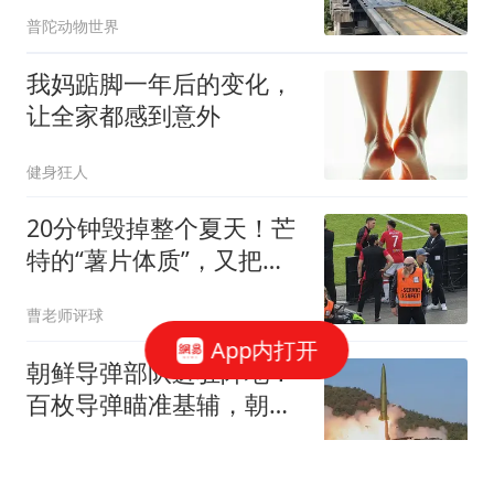
普陀动物世界
我妈踮脚一年后的变化，
让全家都感到意外
健身狂人
20分钟毁掉整个夏天！芒
特的“薯片体质”，又把曼
联坑了
曹老师评球
App内打开
朝鲜导弹部队进驻阵地！
百枚导弹瞄准基辅，朝军
将首次打击乌本土
共工之锚