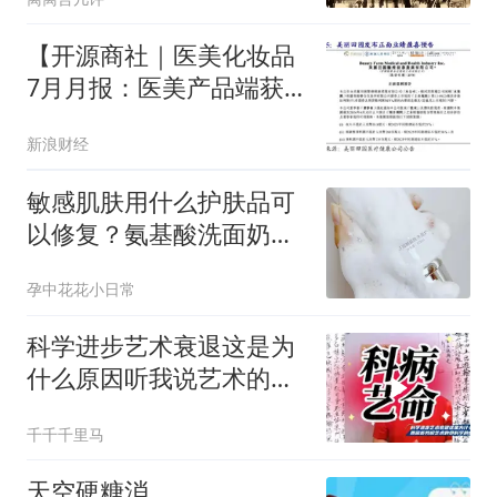
【开源商社｜医美化妆品
7月月报：医美产品端获
批加速，机构端景气度回
新浪财经
暖，业绩预告医美机构增
长亮眼】
敏感肌肤用什么护肤品可
以修复？氨基酸洗面奶才
是修护的第一步
孕中花花小日常
科学进步艺术衰退这是为
什么原因听我说艺术的命
科学的病科学进步
千千千里马
天空硬糖消