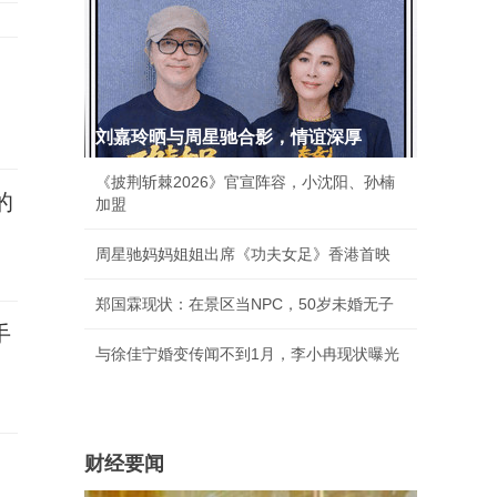
刘嘉玲晒与周星驰合影，情谊深厚
《披荆斩棘2026》官宣阵容，小沈阳、孙楠
的
加盟
周星驰妈妈姐姐出席《功夫女足》香港首映
郑国霖现状：在景区当NPC，50岁未婚无子
手
与徐佳宁婚变传闻不到1月，李小冉现状曝光
财经要闻
月