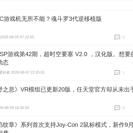
FC游戏机无所不能？魂斗罗3代逆移植版
26-08-05 07:23:55
0
跟贴
0
PSP游戏第42期，超时空要塞 V2.0 ，汉化版。想要
动态
者 2026-08-07 22:45:01
1
跟贴
1
野之息》VR模组已更新20版，任天堂官方却从未出
6-08-09 16:36:50
0
跟贴
0
纹章》系列首次支持Joy-Con 2鼠标模式，新作9