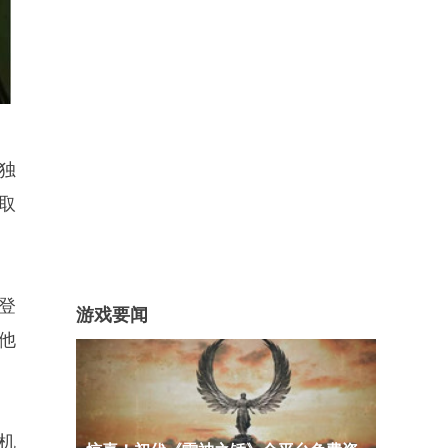
有独
取
再登
游戏要闻
他
机