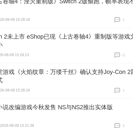
卷轴4：湮灭重制版》Switch 2版偷跑，帧率表现
6-08-09 15:28:18
1
跟贴
1
tch 2未上市 eShop已现《上古卷轴4》重制版等游戏
小
6-08-09 15:28:13
0
跟贴
0
堂游戏《火焰纹章：万缕千丝》确认支持Joy-Con 2
式
6-08-09 15:28:18
1
跟贴
1
小说改编游戏今秋发售 NS与NS2推出实体版
26-08-09 15:21:38
0
跟贴
0