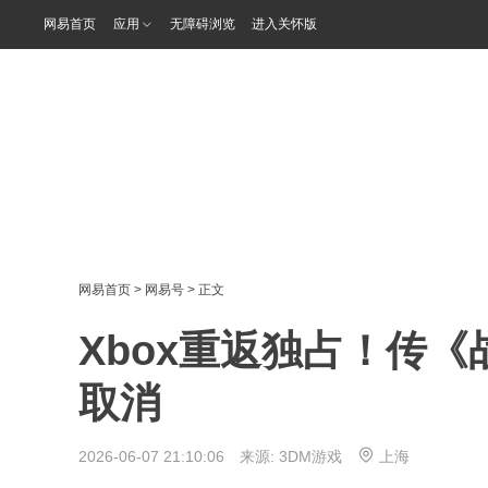
网易首页
应用
无障碍浏览
进入关怀版
网易首页
>
网易号
> 正文
Xbox重返独占！传《
取消
2026-06-07 21:10:06 来源:
3DM游戏
上海