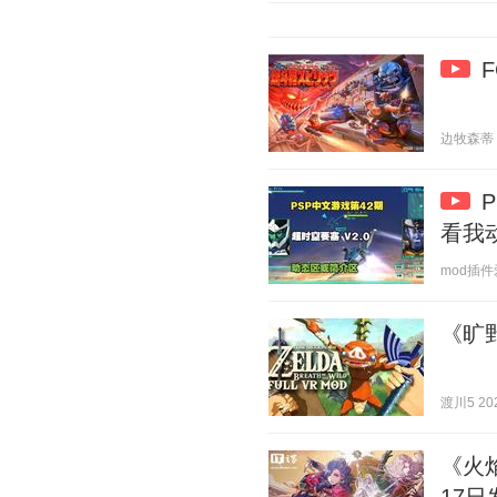
边牧森蒂 20
看我
mod插件爱好
《旷
渡川5 202
《火焰