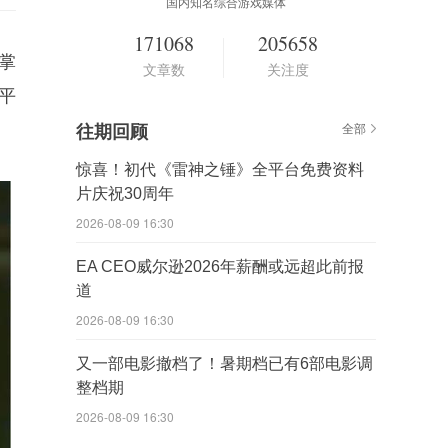
国内知名综合游戏媒体
171068
205658
女掌
文章数
关注度
平
往期回顾
全部
惊喜！初代《雷神之锤》全平台免费资料
片庆祝30周年
2026-08-09 16:30
EA CEO威尔逊2026年薪酬或远超此前报
道
2026-08-09 16:30
又一部电影撤档了！暑期档已有6部电影调
整档期
2026-08-09 16:30