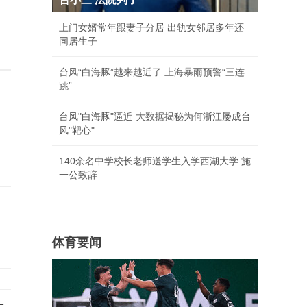
上门女婿常年跟妻子分居 出轨女邻居多年还
同居生子
台风“白海豚”越来越近了 上海暴雨预警“三连
跳”
台风"白海豚"逼近 大数据揭秘为何浙江屡成台
风"靶心"
140余名中学校长老师送学生入学西湖大学 施
一公致辞
体育要闻