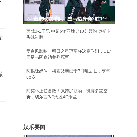
不
2-1击败欧联球队！皇马热身赛3胜1平
蓉城0-1玉昆 中超6轮不胜仍13分领跑 奥斯卡
文
头球制胜
受台风影响！明日之星冠军杯决赛取消，U17
国足与阿森纳并列冠军
阿根廷媒体：梅西父亲已于7日晚去世，享年
鼠
68岁
阿莫林上任首败！佩德罗双响，凯赛多凌空
斩，切尔西3-0大胜AC米兰
娱乐要闻