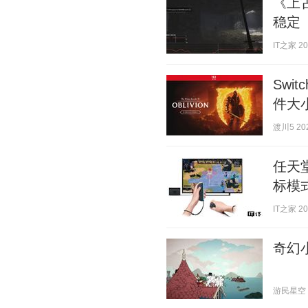
《上古
稳定
IT之家 202
Swi
件大
渡川5 202
任天
标模
IT之家 202
奇幻
游民星空 20