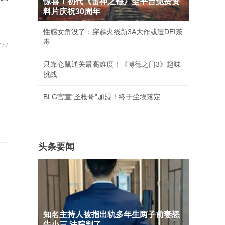
惊喜！初代《雷神之锤》全平台免费资
料片庆祝30周年
性感女角没了：穿越火线新3A大作或遭DEI荼
毒
只靠仓鼠通关最高难度！《博德之门3》趣味
挑战
BLG官宣“圣枪哥”加盟！终于尘埃落定
头条要闻
知名主持人被指出轨多年生两子前妻怒
告小三 法院判了