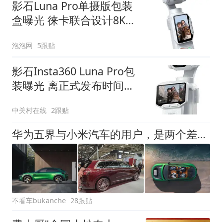
影石Luna Pro单摄版包装
盒曝光 徕卡联合设计8K云
台相机
泡泡网
5跟贴
影石Insta360 Luna Pro包
装曝光 离正式发布时间不
远了
中关村在线
2跟贴
华为五界与小米汽车的用户，是两个差异最大的购车群体吧？
不看车bukanche
28跟贴