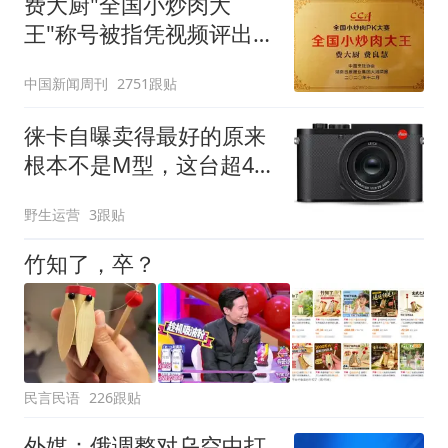
费大厨"全国小炒肉大
王"称号被指凭视频评出
官方回应
中国新闻周刊
2751跟贴
徕卡自曝卖得最好的原来
根本不是M型，这台超4.6
万的卡片机火了
野生运营
3跟贴
竹知了，卒？
民言民语
226跟贴
外媒：俄调整对乌空中打