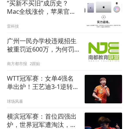
“买新不买旧”成历史？
Mac全线涨价，苹果官翻
机一夜爆发
雷科技
广州一民办学校违规招生
被重罚近600万，为何罚
这么重？
南方都市报
2跟贴
WTT冠军赛：女单4强名
单出炉！王艺迪3-1逆转晋
级，朱雨玲出局
球场风暴
横滨冠军赛：首位四强出
炉，世界冠军遭淘汰，王