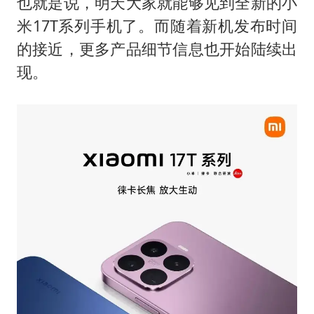
22岁女生独闯南太行失联12天
也就是说，明天大家就能够见到全新的小
米17T系列手机了。而随着新机发布时间
薛之谦杭州站演唱会取消
的接近，更多产品细节信息也开始陆续出
张本智和：零封向鹏不意外
现。
今年第二强台风将带来多大影响
“准2万亿”之城点名支持三所大学
习近平心系体育强国建设