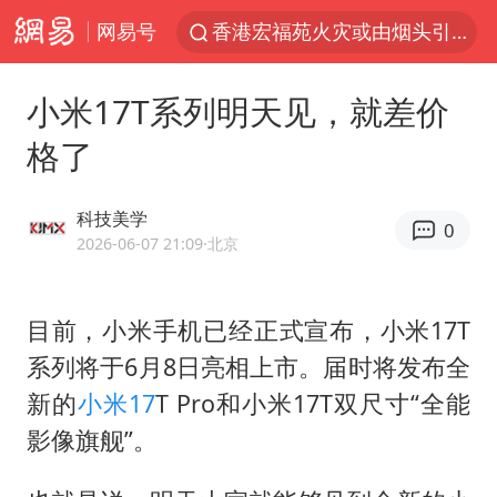
网易号
香港宏福苑火灾或由烟头引起
浙江台州《告全体市民书》
小米17T系列明天见，就差价
伊斯兰版北约来了吗
格了
四川宜宾3.4级地震
网约车司机充电时猝死保险拒赔
科技美学
0
陕西柞水泥石流已致2死 仍有1人失联
2026-06-07 21:09
·北京
泰国初中生饮弹自尽前开了26枪
目前，小米手机已经正式宣布，小米17T
多所高校取消艺考
系列将于6月8日亮相上市。届时将发布全
云南一地村民过火把节意外灼伤16人
新的
小米17
T Pro和小米17T双尺寸“全能
店主称换“青海拉面”招牌后生意更好
影像旗舰”。
上半年国内居民出游人次34.63亿