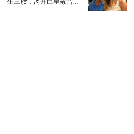
生三胎，离开巨星嫁普通
人，吉赛尔的选择让多少
东方不败然多多
女人清醒
牛弹琴：中东迎来历史性
一天 美国以色列肯定五味
杂陈
现代快报
曼联为霍尔接洽纽卡被
拒，拉爵放弃！曼联夏窗
全部首选目标均失败
罗米的曼联博客
4-1，精彩WTT：女单第1
个四强产生 王艺迪赢师姐
剑指冠军
体育哲人