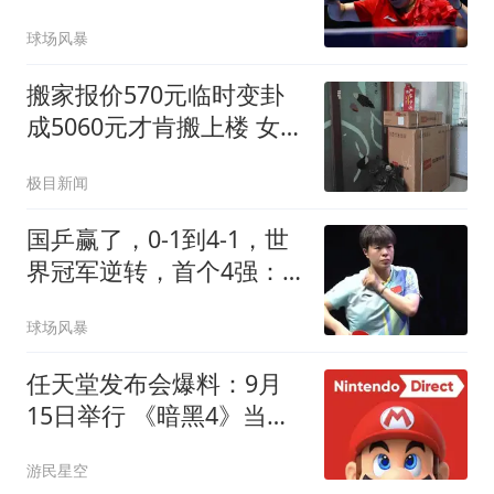
艺迪对阵张本美和
球场风暴
搬家报价570元临时变卦
成5060元才肯搬上楼 女子
傻眼
极目新闻
国乒赢了，0-1到4-1，世
界冠军逆转，首个4强：
王艺迪太牛了，击败朱雨
球场风暴
玲
任天堂发布会爆料：9月
15日举行 《暗黑4》当天
上
游民星空