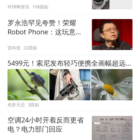
了！
环球网资讯
108跟贴
罗永浩罕见夸赞！荣耀
Robot Phone：这玩意儿
真抄不了
雷科技
22跟贴
5499元！索尼发布轻巧便携全画幅超远摄变焦镜头FE 100-400mm F5.6-8 OSS
色影无忌
3跟贴
空调24小时开着反而更省
电？电力部门回应