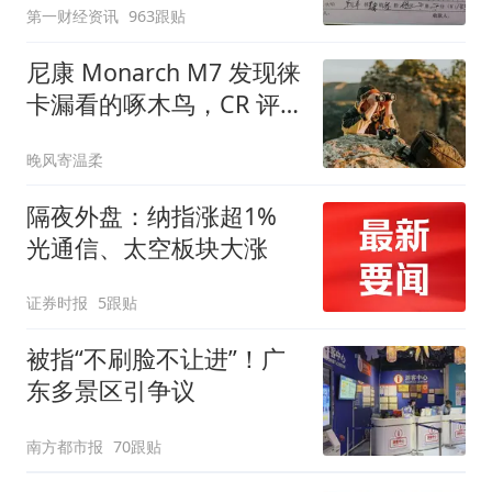
第一财经资讯
963跟贴
尼康 Monarch M7 发现徕
卡漏看的啄木鸟，CR 评
出最佳观鸟双筒望远镜
晚风寄温柔
隔夜外盘：纳指涨超1%
光通信、太空板块大涨
证券时报
5跟贴
被指“不刷脸不让进”！广
东多景区引争议
南方都市报
70跟贴