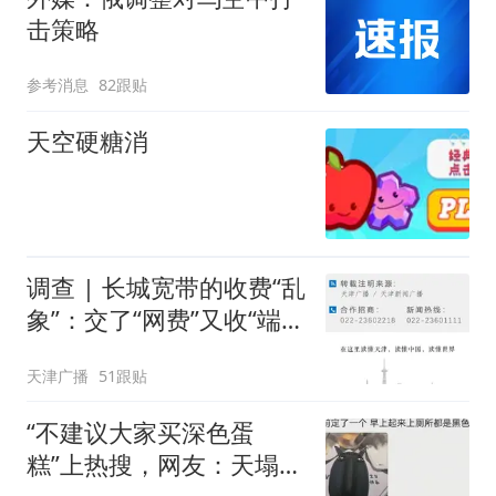
击策略
参考消息
82跟贴
天空硬糖消
调查 | 长城宽带的收费“乱
象”：交了“网费”又收“端口
费”，退费没着落，使用期
天津广播
51跟贴
可延长到2037年
“不建议大家买深色蛋
糕”上热搜，网友：天塌