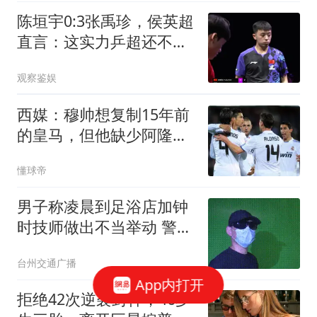
陈垣宇0:3张禹珍，侯英超
直言：这实力乒超还不开
放？差距太明显
观察鉴娱
西媒：穆帅想复制15年前
的皇马，但他缺少阿隆索
这样的球员
懂球帝
男子称凌晨到足浴店加钟
时技师做出不当举动 警方
回应
台州交通广播
App内打开
拒绝42次逆袭封神，46岁