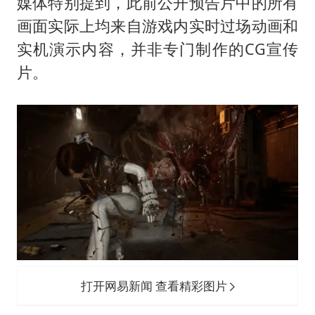
5万小车卖不动 微型代步车集体遇冷
媒体特别提到，此前公开预告片中的所有
画面实际上均来自游戏内实时过场动画和
湖北启动重大气象灾害三级应急响应
实机演示内容，并非专门制作的CG宣传
白海豚路径图
片。
周星驰妈妈现身香港首映礼
56岁刘奕君跟13岁女儿合跳
大疆错失宇树
从科技创新看开局起步的时与势
打开网易新闻 查看精彩图片