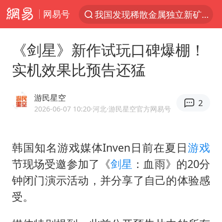
网易号
台风“白海豚”登陆 各地各部门全力应对
部分银行上调存款利率
《剑星》新作试玩口碑爆棚！
小沈阳加盟《披荆斩棘》
实机效果比预告还猛
新疆生产建设兵团生态环境局原局长被查
朱一龙的鼻子怎么了
游民星空
2
上海暴雨已致多处积水
2026-06-07 10:20
·河北
·游民星空官方网易号
三预警齐发 11个省份有大到暴雨
韩国知名游戏媒体Inven日前在夏日
游戏
上海地铁4条线路全线停运
节现场受邀参加了《
剑星
：血雨》的20分
上海鼓励居家办公
钟闭门演示活动，并分享了自己的体验感
4.2平卫生间补漏注胶花1.55万
受。
国乒连续两站无缘冠军