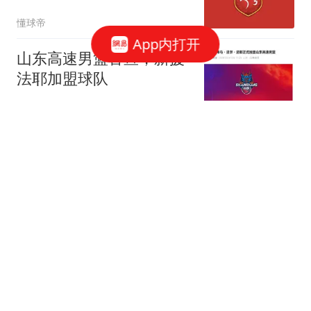
博补赛大概率在8月
懂球帝
App内打开
山东高速男篮官宣，新援
法耶加盟球队
闪电新闻
A股：早盘科技突然跳水
了,种种迹象表明,下午或
将迎更大调整行情?
云鹏叙事
武契奇：欧洲已处于大战
边缘
吉刻新闻