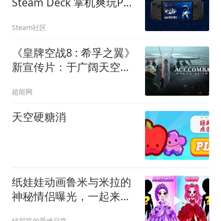
Steam Deck 掌机爽玩PS5
云游戏！
Steam社区
《皇牌空战8 : 希孚之翼》
新宣传片：于广阔天空自
在翱翔，10月2日发售
超能网
天空硬糖消
纸娃娃动画鲁米与米拉的
神秘情侣曝光，一起来变
装吧
铲屎官的受难日常