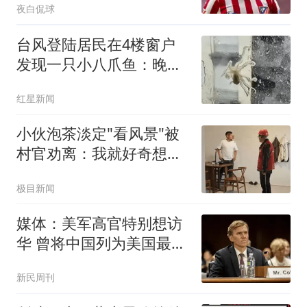
夜白侃球
台风登陆居民在4楼窗户
发现一只小八爪鱼：晚上
已吃掉
红星新闻
小伙泡茶淡定"看风景"被
村官劝离：我就好奇想看
台风
极目新闻
媒体：美军高官特别想访
华 曾将中国列为美国最大
威胁
新民周刊