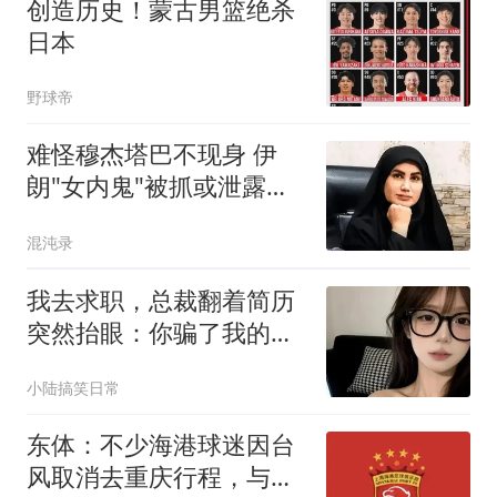
创造历史！蒙古男篮绝杀
日本
野球帝
难怪穆杰塔巴不现身 伊
朗"女内鬼"被抓或泄露大
量机密
混沌录
我去求职，总裁翻着简历
突然抬眼：你骗了我的
婚，还想骗我的钱？
小陆搞笑日常
东体：不少海港球迷因台
风取消去重庆行程，与英