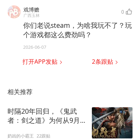
戏博赡
0
广西玉林
你们老说steam，为啥我玩不了？玩
个游戏都这么费劲吗？
2026-06-07
打开APP发贴
2
条跟贴
相关推荐
时隔20年回归，《鬼武
者：剑之道》为何从9月
25日提前到9月4日？
奶凶的小霸王
22跟贴