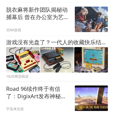
脱衣麻将新作团队揭秘动
捕幕后 曾在办公室为艺
术“献身”
3DM游戏
游戏没有光盘了？一代人的收藏快乐结束了
1626潮流精选
Road 96续作终于有信
了：DigixArt发布神秘预
告，发售日成谜
宇宙来信发