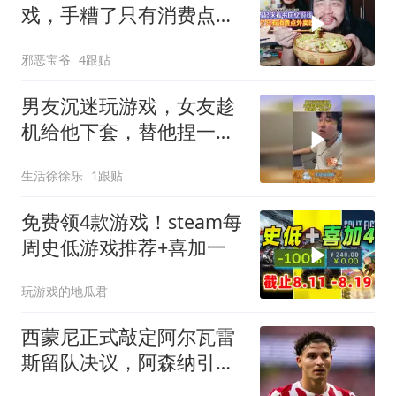
戏，手糟了只有消费点外
卖吃，一荤三素蕃茄汤
邪恶宝爷
4跟贴
男友沉迷玩游戏，女友趁
机给他下套，替他捏一把
冷汗！
生活徐徐乐
1跟贴
免费领4款游戏！steam每
周史低游戏推荐+喜加一
玩游戏的地瓜君
西蒙尼正式敲定阿尔瓦雷
斯留队决议，阿森纳引援
希望再度落空