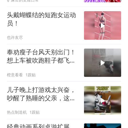
头戴蝴蝶结的短跑女运动
员！
也许友尽
奉劝瘦子台风天别出门！
想上车被吹跑鞋子都飞了
一只
橙意看看
1跟贴
儿子晚上打游戏太兴奋，
吵醒了熟睡的父亲，这下
游戏还打不打了！
热点制造机
1跟贴
经典动画系列桌游扩展