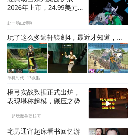
2026年上市，24.99美元
体验反派逆袭蝙蝠侠
赴一场山海啊
玩了这么多遍轩辕剑4，最近才知道，游戏居然还有受虐专用版本？
单机时代
13跟贴
橙弓实战数据正式出炉，
表现堪称超模，碾压之势
一起玩魔兽硬核哥
宅男通宵起床看书回忆游