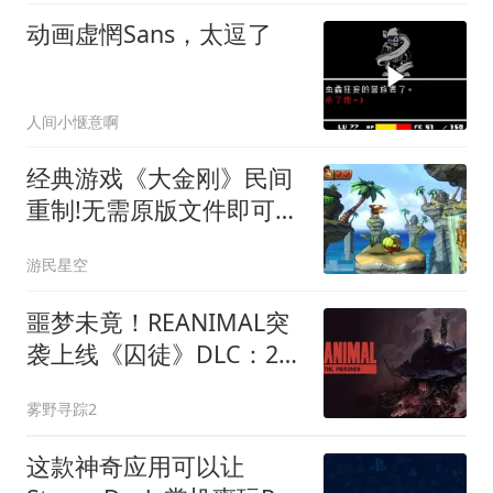
动画虚惘Sans，太逗了
人间小惬意啊
经典游戏《大金刚》民间
重制!无需原版文件即可运
行
游民星空
噩梦未竟！REANIMAL突
袭上线《囚徒》DLC：2名
新主角开启3部曲扩展
雾野寻踪2
这款神奇应用可以让