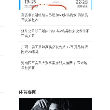
男子在12306上买机票因行程有变退票
被扣了75%票价
富婆带资进组给自己硬加60多场吻戏 男演员
否认被包养
烟草公司职工婚内出轨 与2名异性多次发生不
正当关系
广西一霸王茶姬高仿店被判赔35万 开品牌店
附近20米处
河南西平县重大刑事案嫌疑人落网 在玉米地
里被抓获
体育要闻
中