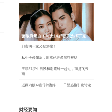
萧敬腾坦白！与大14岁妻子选择丁克
邹市明一家又登热搜！
私生子传闻后，周杰伦更多黑料被扒
王菲57岁生日没和谢霆锋一起过，而是飞云
南
戚薇内娱AI宣传片翻车，一日登热搜引发讨论
财经要闻