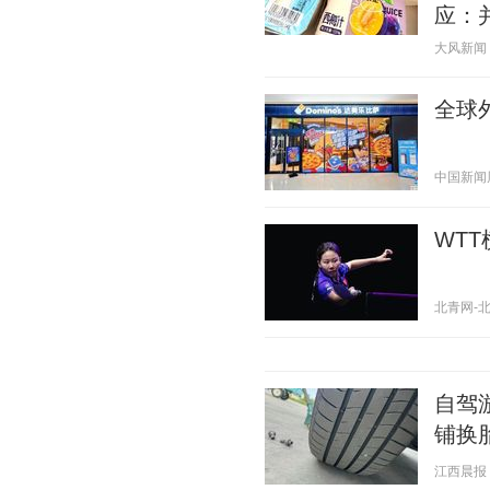
应：
大风新闻 20
全球
中国新闻周刊
WT
北青网-北京
自驾
铺换
江西晨报 20