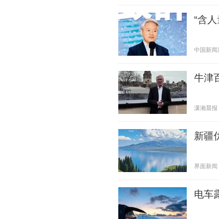
“含
中国新闻周刊
牛津
潇湘晨报 20
新疆
界面新闻 20
电车