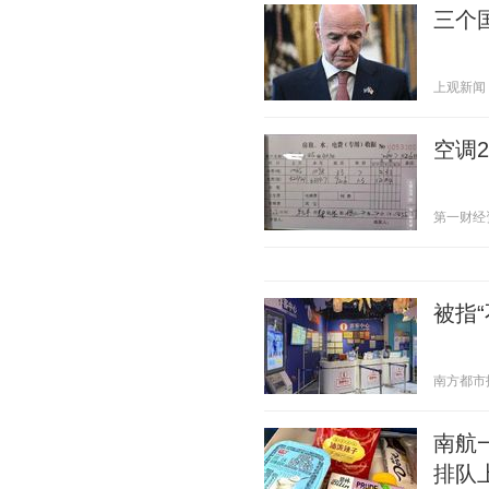
三个
上观新闻 20
空调
第一财经资讯
被指
南方都市报 2
南航
排队