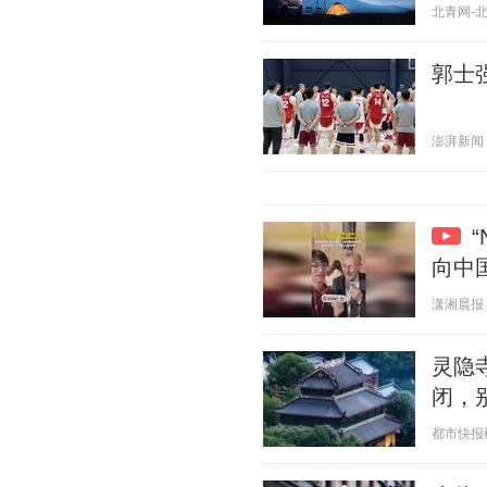
北青网-北京
郭士
澎湃新闻 20
向中
潇湘晨报 20
灵隐
闭，
都市快报橙柿