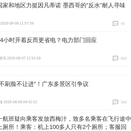
国家和地区力挺因凡蒂诺 墨西哥的"反水"耐人寻味
26-08-08 11:57:39
40
跟贴
40
24小时开着反而更省电？电力部门回应
 2026-08-07 12:53:39
960
跟贴
960
“不刷脸不让进”！广东多景区引争议
026-08-08 09:42:52
586
跟贴
586
一航班疑向乘客发放西梅汁，致多名乘客在飞行途
上厕所！乘客：机上100多人只有2个厕所；客服回