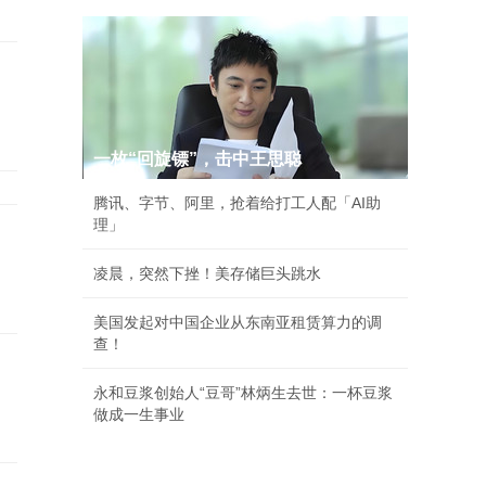
一枚“回旋镖”，击中王思聪
腾讯、字节、阿里，抢着给打工人配「AI助
理」
凌晨，突然下挫！美存储巨头跳水
美国发起对中国企业从东南亚租赁算力的调
查！
永和豆浆创始人“豆哥”林炳生去世：一杯豆浆
做成一生事业