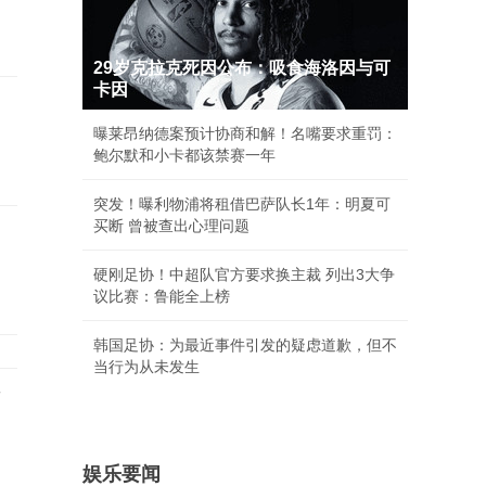
29岁克拉克死因公布：吸食海洛因与可
卡因
曝莱昂纳德案预计协商和解！名嘴要求重罚：
鲍尔默和小卡都该禁赛一年
突发！曝利物浦将租借巴萨队长1年：明夏可
买断 曾被查出心理问题
硬刚足协！中超队官方要求换主裁 列出3大争
议比赛：鲁能全上榜
韩国足协：为最近事件引发的疑虑道歉，但不
当行为从未发生
店
娱乐要闻