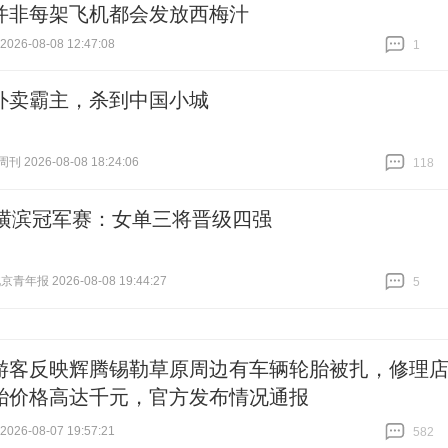
并非每架飞机都会发放西梅汁
26-08-08 12:47:08
1
跟贴
1
外卖霸主，杀到中国小城
 2026-08-08 18:24:06
118
跟贴
118
T横滨冠军赛：女单三将晋级四强
青年报 2026-08-08 19:44:27
5
跟贴
5
游客反映辉腾锡勒草原周边有车辆轮胎被扎，修理
胎价格高达千元，官方发布情况通报
26-08-07 19:57:21
582