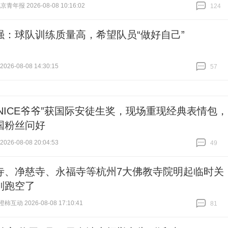
青年报 2026-08-08 10:16:02
124
跟贴
124
强：球队训练质量高，希望队员“做好自己”
26-08-08 14:30:15
57
跟贴
57
“NICE爷爷”获国际安徒生奖，现场重现经典表情包，
国粉丝问好
26-08-08 20:04:53
49
跟贴
49
寺、净慈寺、永福寺等杭州7大佛教寺院明起临时关
别跑空了
互动 2026-08-08 17:10:41
81
跟贴
81