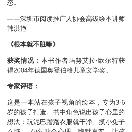
态。
——深圳市阅读推广人协会高级绘本讲师
韩洪艳
《根本就不脏嘛》
获奖情况：
本书作者玛努艾拉·欧尔特获
得2004年德国奥登伯格儿童文学奖。
专家评语：
这是一本站在孩子视角的绘本，专为3-6
岁的孩子打造。书中角色说出孩子心里的
想法：玩泥巴蹭蹭衣服就干净、摸小兔子
不脏……句句贴合心理，幽默真实。让孩