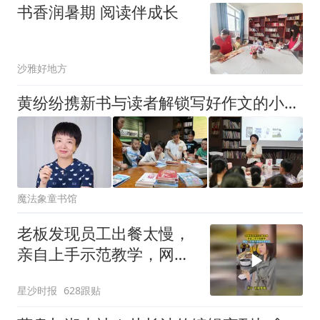
书香润暑期 阅读伴成长
沙雅好地方
黄纷纷携新书与读者解锁写好作文的小秘密
魔法象童书馆
老板发现员工出餐太慢，
亲自上手示范教学，网
友：不得不说确实挺快的
星沙时报
628跟贴