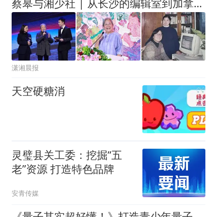
蔡皋与湘少社 | 从长沙的编辑室到加拿大的颁奖礼，万水千山，始终携手前行
潇湘晨报
天空硬糖消
灵璧县关工委：挖掘“五
老”资源 打造特色品牌
安青传媒
《量子其实超好懂！》打造青少年量子启蒙第一课