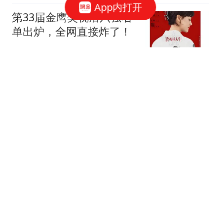
App内打开
第33届金鹰奖视后六强名
单出炉，全网直接炸了！
可乐谈情感
东莞民办校补录空出4万
学位！家长们的选择太真
实了
王姐懒人家常菜
广东退休群体感慨：手里
拿着退休金，养老依旧存
在现实压力
普陀动物世界
CBA最新消息，崔永熙抵