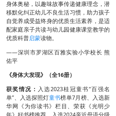
身体奥秘，以趣味故事传递健康理念，潜
移默化纠正幼儿不良生活习惯，助力孩子
自觉养成受益终身的优质生活素养，是适
配家庭亲子共读与幼儿园健康课堂教学的
优质科普
启蒙
读物。
——深圳市罗湖区百雅实验小学校长 熊
佑平
《身体大发现》（全16册）
获奖情况：
入选2023桂冠童书“百强名
单”、入选探照灯
童书
榜单7月榜、入选新
华网《为你读书》栏目、荣获《光明少
年》好书榜推荐、入选2024亲近母语分级