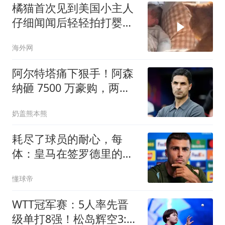
橘猫首次见到美国小主人
仔细闻闻后轻轻拍打婴儿
小手
海外网
阿尔特塔痛下狠手！阿森
纳砸 7500 万豪购，两大
天才被逼离队
奶盖熊本熊
耗尽了球员的耐心，每
体：皇马在签罗德里的交
易中失去优势
懂球帝
WTT冠军赛：5人率先晋
级单打8强！松岛辉空3:0