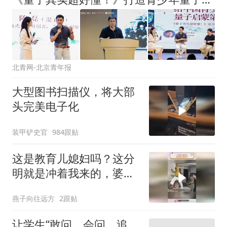
北青网-北京青年报
大型图书扫描仪，将大部
头完美电子化
装甲铲史官
984跟贴
这是教育儿媳妇吗？这分
明就是冲着我来的，婆婆
假借训儿媳的名头
燕子向往远方
2跟贴
让学生“敢问、会问、追