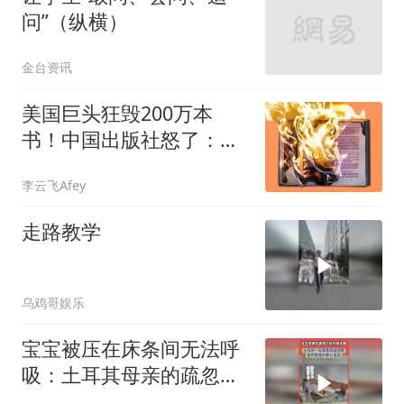
问”（纵横）
金台资讯
美国巨头狂毁200万本
书！中国出版社怒了：违
者必究
李云飞Afey
走路教学
乌鸡哥娱乐
宝宝被压在床条间无法呼
吸：土耳其母亲的疏忽差
点致她的婴儿窒息