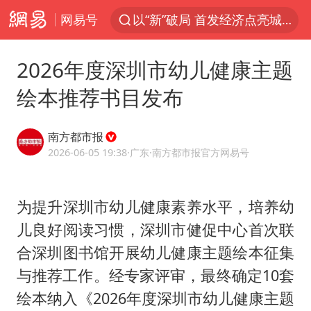
网易号
以“新”破局 首发经济点亮城市消费活力
我国编制完成新版全月地质图
2026年度深圳市幼儿健康主题
台风白海豚登陆地点更新
绘本推荐书目发布
看守所辅警收受10万获刑1年
台风白海豚进入48小时警戒线
南方都市报
吉林一“温度计大楼”读数爆表
2026-06-05 19:38
·广东
·南方都市报官方网易号
24小时不关空调 电费会更低吗
为提升深圳市幼儿健康素养水平，培养幼
宇树科技王兴兴身家有望超200亿元
儿良好阅读习惯，深圳市健促中心首次联
村民谈“梅姨”：叫的其实是“媒姨”
合深圳图书馆开展幼儿健康主题绘本征集
中国养老床位“三连降”
与推荐工作。经专家评审，最终确定10套
五粮液渠道价一箱上涨近百元
绘本纳入《2026年度深圳市幼儿健康主题