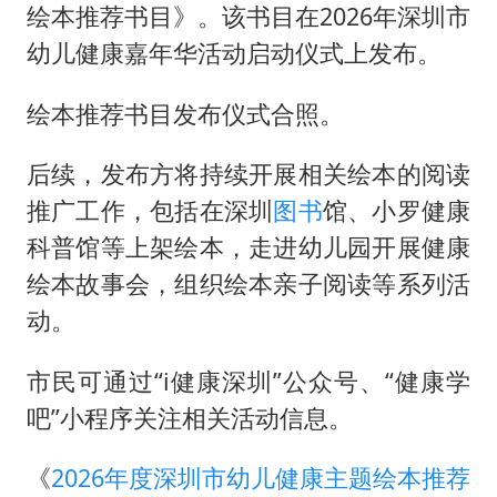
法国下周开始禁止未经同意的电话营销
绘本推荐书目》。该书目在2026年深圳市
贵州轮胎子公司获美国退税8136万
幼儿健康嘉年华活动启动仪式上发布。
郑国霖回应去景区上班被保安拦下
绘本推荐书目发布仪式合照。
CIA被曝已秘密设立古巴工作组
曝韩足协曾为外籍裁判安排性招待
后续，发布方将持续开展相关绘本的阅读
推广工作，包括在深圳
图书
馆、小罗健康
萧敬腾：不忍心让妻子承受生育的苦
科普馆等上架绘本，走进幼儿园开展健康
奋进开新局 实干挑大梁
绘本故事会，组织绘本亲子阅读等系列活
动。
市民可通过“i健康深圳”公众号、“健康学
吧”小程序关注相关活动信息。
《
2026年度深圳市幼儿健康主题绘本推荐