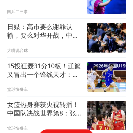
获胜，日本3人晋级
国乒二三事
日媒：高市要么谢罪认
输，要么对华开战，中日
矛盾或长期化
大嘴说台球
15投狂轰31分10板！辽篮
又冒出一个锋线天才：他
会是下一个张镇麟吗？
篮球快餐车
女篮热身赛获央视转播！
中国队决战世界第8：张
子宇领衔韩旭缺席
篮球快餐车