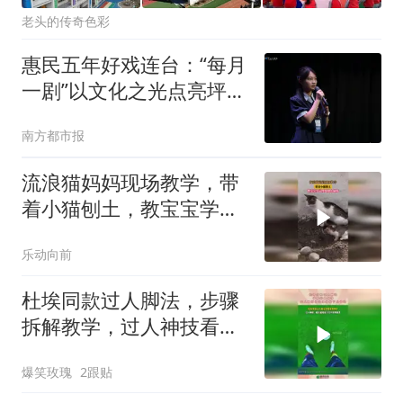
老头的传奇色彩
惠民五年好戏连台：“每月
一剧”以文化之光点亮坪山
美好生活
南方都市报
流浪猫妈妈现场教学，带
着小猫刨土，教宝宝学习
埋粪便上厕所
乐动向前
杜埃同款过人脚法，步骤
拆解教学，过人神技看完
直接省下几千块！
爆笑玫瑰
2跟贴