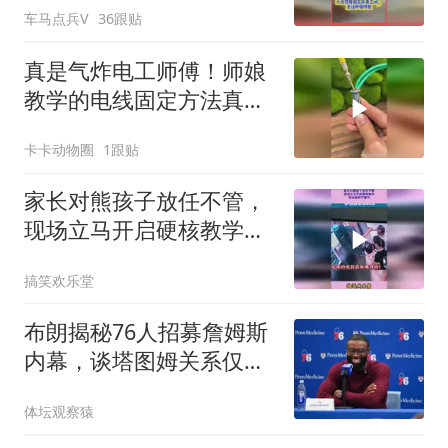
车马点兵V
36跟贴
真是气炸电工师傅！师娘
教学的电线固定方法真是
震惊全行业！
卡卡动物圈
1跟贴
家长对熊孩子放任不管，
现场立马开启硬核教学，
专治各种不服气
搞笑欢乐堂
布朗揭秘76人招募詹姆斯
内幕，谈塔图姆关系仅剩
尊重
体坛观察猿