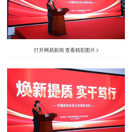
打开网易新闻 查看精彩图片