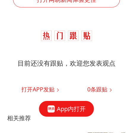
目前还没有跟贴，欢迎您发表观点
打开APP发贴
0
条跟贴
App内打开
相关推荐