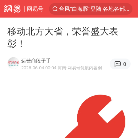
网易号
台风“白海豚”登陆 各地各部门全力应对
部分银行上调存款利率
移动北方大省，荣誉盛大表
小沈阳加盟《披荆斩棘》
彰！
新疆生产建设兵团生态环境局原局长被查
朱一龙的鼻子怎么了
运营商段子手
0
上海暴雨已致多处积水
2026-06-04 00:04
·河南
·网易号优质内容创作者
三预警齐发 11个省份有大到暴雨
上海地铁4条线路全线停运
上海鼓励居家办公
4.2平卫生间补漏注胶花1.55万
国乒连续两站无缘冠军