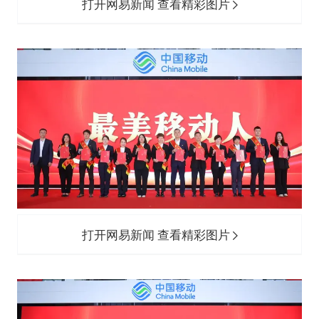
打开网易新闻 查看精彩图片
打开网易新闻 查看精彩图片