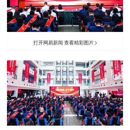
打开网易新闻 查看精彩图片