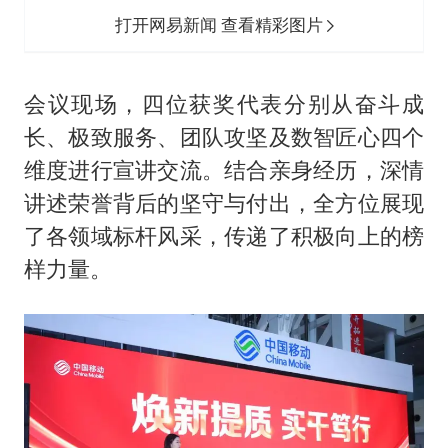
打开网易新闻 查看精彩图片
会议现场，四位获奖代表分别从奋斗成
长、极致服务、团队攻坚及数智匠心四个
维度进行宣讲交流。结合亲身经历，深情
讲述荣誉背后的坚守与付出，全方位展现
了各领域标杆风采，传递了积极向上的榜
样力量。