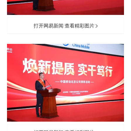
打开网易新闻 查看精彩图片