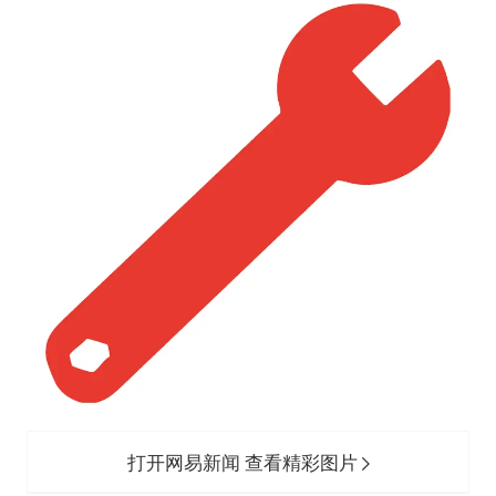
打开网易新闻 查看精彩图片