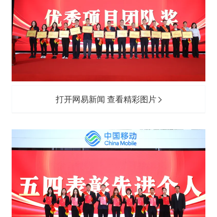
打开网易新闻 查看精彩图片