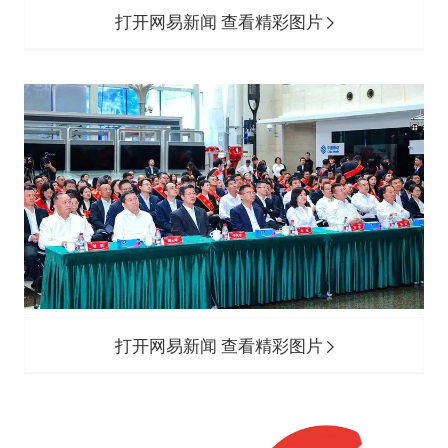
打开网易新闻 查看精彩图片
打开网易新闻 查看精彩图片