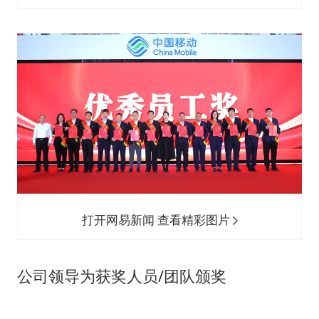
打开网易新闻 查看精彩图片
公司领导为获奖人员/团队颁奖