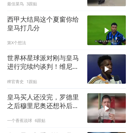
最佳菜鸟
3跟贴
西甲大结局这个夏窗你给
皇马打几分
第X个想法
世界杯星球派对刚与皇马
进行完续约谈判！维尼修
斯清空自己社媒账号所有
稗官青史
1跟贴
帖子和个人简介！维尼修
斯
皇马买人还没完，罗德里
之后穆里尼奥还想补后卫
和大中锋？！
一个香蕉说球
6跟贴