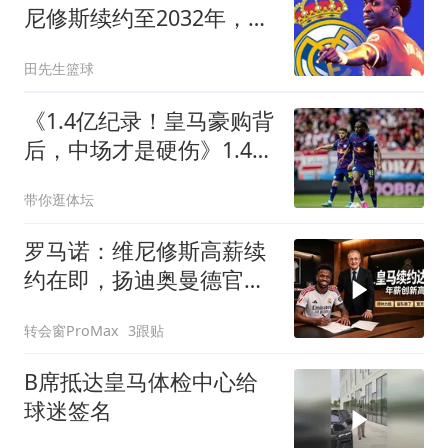
尼修斯续约至2032年，拒
绝高薪终老伯纳乌
田先生篮球
《1.4亿纪录！皇马豪购背
后，中场才是硬伤》1.4亿
欧元，创队史纪录
带你逛体坛
罗马诺：维尼修斯高薪续
约在即，扬迪奥曼德官宣
倒计时
转会窗ProMax
3跟贴
B席抵达皇马体检中心给
球迷签名