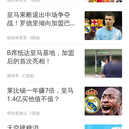
皇马果断退出中场争夺
战！罗德里倾向加盟巴
萨，交易尚未板上钉钉
领创体育君
3跟贴
B席抵达皇马基地，加盟
后的首次亮相！
懂球帝
27跟贴
莱比锡一年赚7倍，皇马
1.4亿买他值不值？
带你逛体坛
1跟贴
天空硬糖消