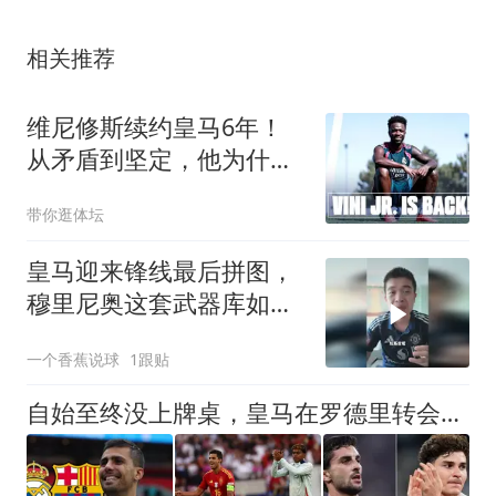
相关推荐
维尼修斯续约皇马6年！
从矛盾到坚定，他为什么
留下？
带你逛体坛
皇马迎来锋线最后拼图，
穆里尼奥这套武器库如何
激活皇马进攻？
一个香蕉说球
1跟贴
自始至终没上牌桌，皇马在罗德里转会中扮演了什么？