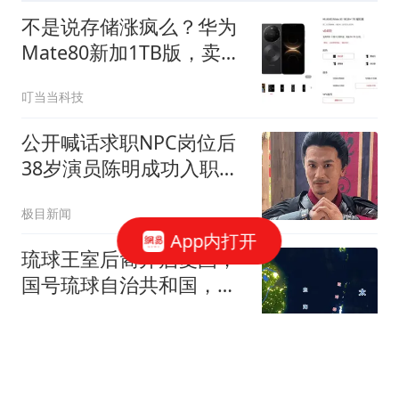
不是说存储涨疯么？华为
Mate80新加1TB版，卖
6499
叮当当科技
公开喊话求职NPC岗位后
38岁演员陈明成功入职万
岁山
极目新闻
App内打开
琉球王室后裔开启复国，
国号琉球自治共和国，跟
日本彻底划清界限
时尚的弄潮
6300名台军提前撤离，岛