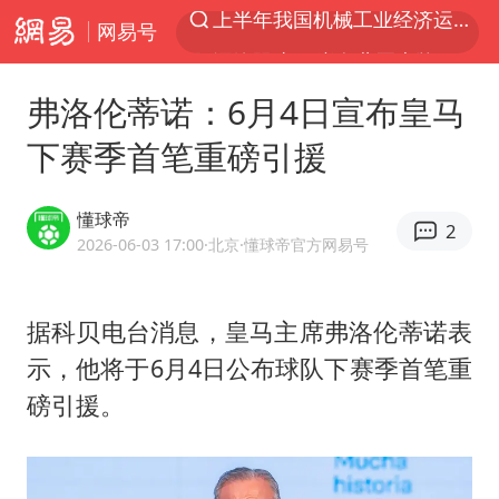
网易号
汪峰阻止14岁女儿买大牌
“立秋的第一杯奶茶”又爆单了
弗洛伦蒂诺：6月4日宣布皇马
四川宜宾市高县发生4.9级地震
下赛季首笔重磅引援
王力宏演唱会黄牛带观众藏匿被查获
泰国校园枪击案死亡人数升至7人
懂球帝
2
佛山通报笔试前13被淘汰后5名进体检
2026-06-03 17:00
·北京
·懂球帝官方网易号
陕西省委书记赶赴柞水县杏坪镇
据科贝电台消息，皇马主席弗洛伦蒂诺表
女孩摆摊卖菌子时收到北大通知书
示，他将于6月4日公布球队下赛季首笔重
公司“上四休三”但要降薪1000元
磅引援。
改名后的“青海拉面”店
广岛核爆81周年央视播《奥本海默》