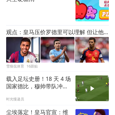
观点：皇马压价罗德里可以理解 但让他去巴萨就是给自己挖大坑
雪狼侃体育
16跟贴
载入足坛史册！18 天 4 场
国家德比，穆帅带队冲破
巴萨垄断
时光慢递员
尘埃落定！皇马官宣：维