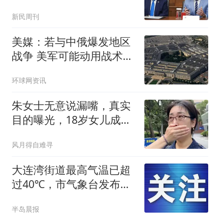
强硬
新民周刊
美媒：若与中俄爆发地区
战争 美军可能动用战术核
武器
环球网资讯
朱女士无意说漏嘴，真实
目的曝光，18岁女儿成牺
牲品
风月得自难寻
大连湾街道最高气温已超
过40℃，市气象台发布高
温红色预警信号
半岛晨报