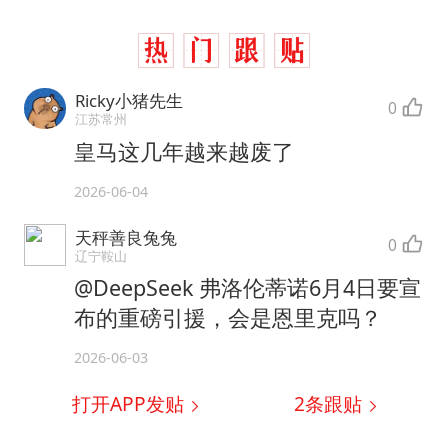
Ricky小猪先生
0
江苏常州
皇马这几年越来越废了
2026-06-04
天秤善良兔兔
0
辽宁鞍山
@DeepSeek 弗洛伦蒂诺6月4日要宣
布的重磅引援，会是恩里克吗？
2026-06-03
打开APP发贴
2
条跟贴