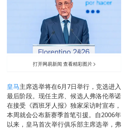
台风灿鸿未来对中国无影响
河南某医院2.33亿工程串标案细节披露
立秋的仪式感
朱雨玲晋级WTT横滨冠军赛女单八强
“中国蔬菜之乡”最高温达41.8℃
东方之约 相约未来
打开网易新闻 查看精彩图片
皇马
主席选举将在6月7日举行，竞选进入
最后阶段。现任主席、候选人弗洛伦蒂诺
在接受《西班牙人报》独家采访时宣布，
本周就会公布新赛季首笔引援。自2006年
以来，皇马首次举行俱乐部主席选举，弗