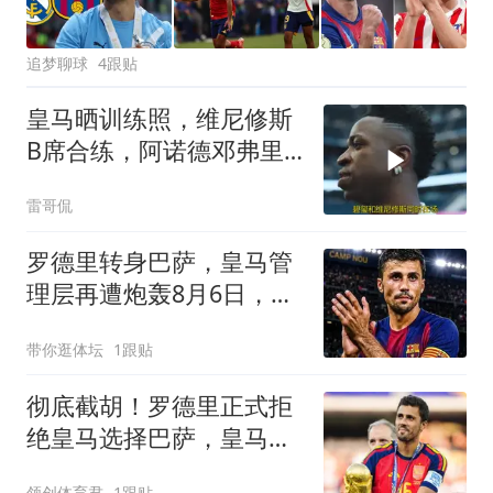
追梦聊球
4跟贴
皇马晒训练照，维尼修斯
B席合练，阿诺德邓弗里
斯同框引热议
雷哥侃
罗德里转身巴萨，皇马管
理层再遭炮轰8月6日，一
则来自《阿斯报》记者
带你逛体坛
1跟贴
SergioValentín的爆料，
直接撕开了皇马转会窗口
彻底截胡！罗德里正式拒
最尴尬的一页
绝皇马选择巴萨，皇马拖
沓谈判葬送补强良机
领创体育君
1跟贴