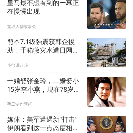
皇马最不想看到的一幕正
在慢慢出现
篮球人物故事会
熊本7.1级强震获韩企援
助，千箱救灾水遭日网友
嘲讽：只配冲马桶
小徐讲八卦
一婚娶张金玲，二婚娶小
15岁李小燕，现在78岁婚
姻生活很幸福
手工制作阿歼
媒体：美军遭遇新"打击"
伊朗看到这一点态度相当