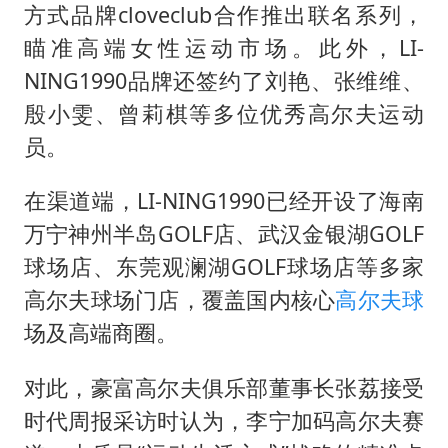
方式品牌cloveclub合作推出联名系列，
瞄准高端女性运动市场。此外，LI-
NING1990品牌还签约了刘艳、张维维、
殷小雯、曾莉棋等多位优秀高尔夫运动
员。
在渠道端，LI-NING1990已经开设了海南
万宁神州半岛GOLF店、武汉金银湖GOLF
球场店、东莞观澜湖GOLF球场店等多家
高尔夫球场门店，覆盖国内核心
高尔夫球
场及高端商圈。
对此，豪富高尔夫俱乐部董事长张荔接受
时代周报采访时认为，李宁加码高尔夫赛