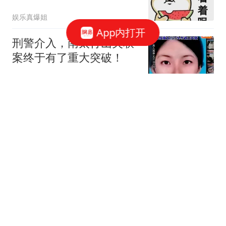
一二三
娱乐真爆姐
App内打开
刑警介入，南太行山失联
案终于有了重大突破！
叒女紫121
公婆晚上突然造访 衣着清
凉的儿媳妇吓不轻拔腿就
跑
匿名版
张本智和回应"兄妹双双登
顶":夺冠意义重大 献给爸
妈
极目新闻