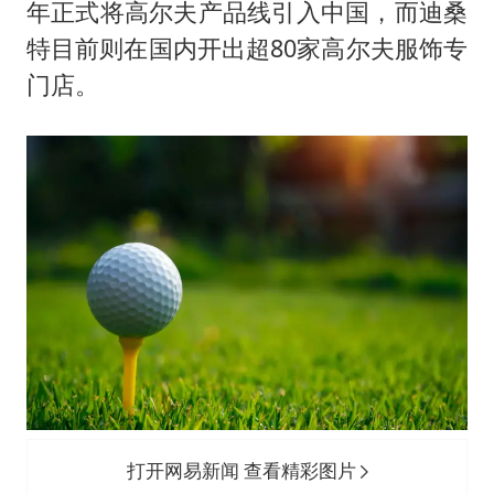
年正式将高尔夫产品线引入中国，而迪桑
特目前则在国内开出超80家高尔夫服饰专
门店。
打开网易新闻 查看精彩图片