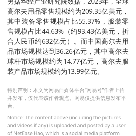
另据华经产业研究院数据，2023年，全球
高尔夫用品零售规模约为209.35亿美元，
其中装备零售规模占比55.37%，服装零
售规模占比44.63%（约93.43亿美元，折
合人民币约632亿元）。而中国高尔夫用
品市场规模达到36.26亿元，其中高尔夫
球杆市场规模约为14.77亿元，高尔夫服
装产品市场规模约为13.99亿元。
特别声明：本文为网易自媒体平台“网易号”作者上传
并发布，仅代表该作者观点。网易仅提供信息发布平
台。
Notice: The content above (including the pictures
and videos if any) is uploaded and posted by a user
of NetEase Hao, which is a social media platform