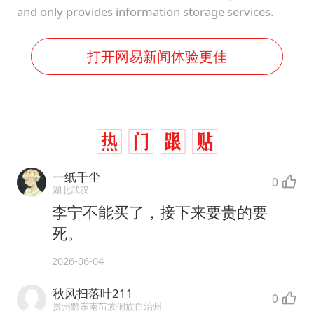
and only provides information storage services.
打开网易新闻体验更佳
一纸千尘
0
湖北武汉
李宁不能买了，接下来要贵的要
死。
2026-06-04
秋风扫落叶211
0
贵州黔东南苗族侗族自治州