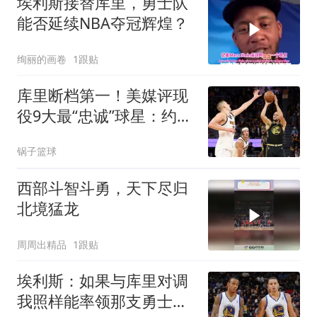
埃利斯接替库里，勇士队
能否延续NBA夺冠辉煌？
绚丽的画卷
1跟贴
库里断档第一！美媒评现
役9大最“忠诚”球星：约基
奇11年仅排第4
锅子篮球
西部斗智斗勇，天下尽归
北境猛龙
周周出精品
1跟贴
埃利斯：如果与库里对调
我照样能率领那支勇士取