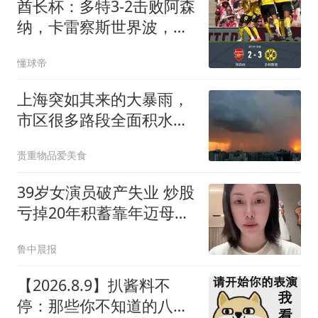
酋长杯：多特3-2击败阿森
纳，卡雷察斯世界波，哲
凯赖什点射
懂球帝
上海突如其来的大暴雨，
市区很多路段全面积水，
无法排出的原因是什么？
贵重物品爱美食
39岁女演员破产失业 炒股
亏掉20年积蓄靠年迈母亲
接济
鲁中晨报
【2026.8.9】扒酱料不
停：那些你不知道的八卦