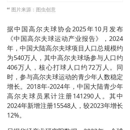
图片来源：图虫创意
据中国高尔夫球协会2025年10月发布
《中国高尔夫球运动产业报告》，2024
年，中国大陆高尔夫球项目人口总规模约
为540万人，其中高尔夫球场参与人口约
406万人，核心打球人口约72万人。同
时，参与高尔夫球运动的青少年人数稳定
增长。2018年-2024年，中国大陆青少年
高尔夫球员累计注册141290人。其中
2024年新增注册15548人，较2023年增长
12%。