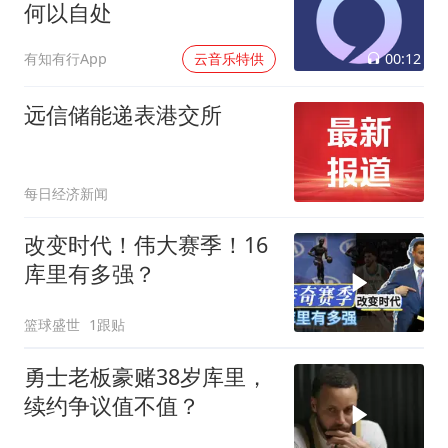
何以自处
00:12
有知有行App
云音乐特供
远信储能递表港交所
每日经济新闻
改变时代！伟大赛季！16
库里有多强？
篮球盛世
1跟贴
勇士老板豪赌38岁库里，
续约争议值不值？