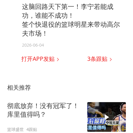
这脑回路天下第一！李宁若能成
功，谁能不成功！
签个快退役的篮球明星来带动高尔
夫市场！
2026-06-04
打开APP发贴
3
条跟贴
相关推荐
彻底放弃！没有冠军了！
库里值得吗？
篮球盛世
4跟贴