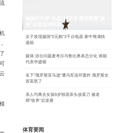
的流
地面打不穿"空战"打不停 普京高调"换
将"或直面消耗战
机
女子发现漏洞"0元购"3千台电器 家中堆满快
递箱
，
了
媒体:涉台问题麦考尔与鲁比奥表态分化 谁能
代表华盛顿
可
云
名下"俄罗斯亚马逊"遭乌军连环轰炸 俄罗斯女
首富怒了
亲人均离去女孩8岁独居床头放菜刀 被老
师"收养"后逆袭
模
体育要闻