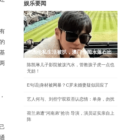
娱乐要闻
有
的
基
周杰伦私生活被扒，澳门传闻水落石出
两
陈凯琳儿子影院被泼汽水，管教孩子虎一点也
无妨！
E句话|身材被网暴？C罗未婚妻疑似回应了
，
艺人何与、刘些宁双双否认恋情：单身，勿扰
荷兰弟遭“河南弟”抢功 导演，演员证实亲自上
阵
自己
通