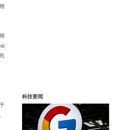
用
用
st
人民
科技要闻
于
、