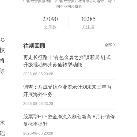
中国经营报微博由《中国经营报》社有限公司运营，与中
国企业同步成长
27090
30285
文章数
关注度
5G
往期回顾
全部
技
再走长征路｜“有色金属之乡”谋新局 链式
将
升级撬动郴州苏仙转型动能
等
2026-08-06 23:28
调查：八成受访企业表示计划未来三年内
开展海外业务
2026-08-06 23:28
股票型ETF资金净流入额创新高 8月行情修
术
复概率提升
础
2026-08-06 23:28