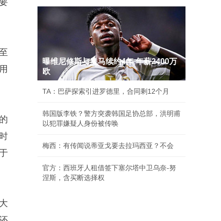
要
年至
曝维尼修斯与皇马续约4年 年薪2400万
G用
欧
TA：巴萨探索引进罗德里，合同剩12个月
韩国版李铁？警方突袭韩国足协总部，洪明甫
的
以犯罪嫌疑人身份被传唤
时
梅西：有传闻说蒂亚戈要去拉玛西亚？不会
于
官方：西班牙人租借签下塞尔塔中卫乌奈-努
涅斯，含买断选择权
大
还