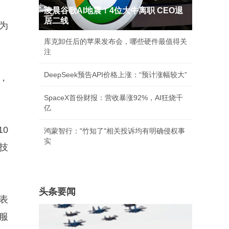
凌晨谷歌AI地震！4位大牛离职 CEO退
居二线
作为
库克卸任后的苹果发布会，哪些硬件最值得关
注
DeepSeek预告API价格上涨：“预计涨幅较大”
，
SpaceX首份财报：营收暴涨92%，AI狂烧千
亿
0
鸿蒙智行："竹知了"相关投诉均有明确侵权事
实
技
头条要闻
嘉表
人服