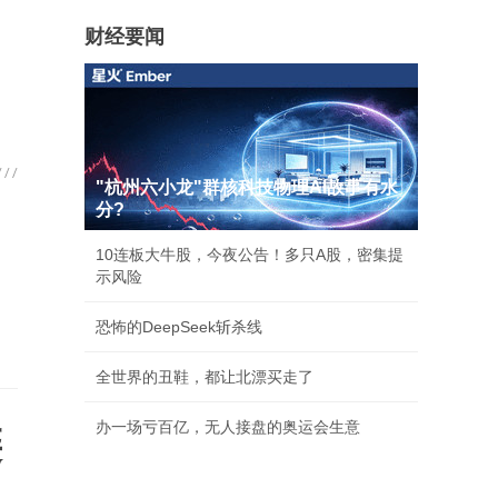
。
财经要闻
"杭州六小龙"群核科技物理AI故事有水
分?
10连板大牛股，今夜公告！多只A股，密集提
示风险
恐怖的DeepSeek斩杀线
全世界的丑鞋，都让北漂买走了
办一场亏百亿，无人接盘的奥运会生意
链