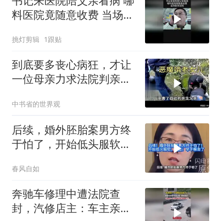
书记来医院陪父亲看病 哪
料医院竟随意收费 当场告
到法院
挑灯剪辑
1跟贴
到底要多丧心病狂，才让
一位母亲力求法院判亲女
儿死刑
中书省的世界观
后续，婚外胚胎案男方终
于怕了，开始低头服软，
网友：早干嘛去了
春风自如
奔驰车修理中遭法院查
封，汽修店主：车主亲戚