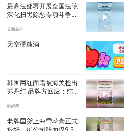
最高法部署开展全国法院
深化扫黑除恶专项斗争工
作
界面新闻
天空硬糖消
韩国网红面霜被海关检出
苏丹红 品牌方回应：结果
为“未检出”
财经网
老牌国货上海雪花膏正式
退场，母公司账面仅9.58