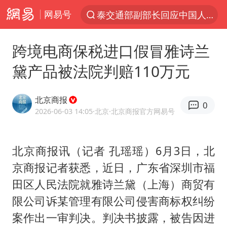
网易号
泰交通部副部长回应中国人遭歧视手势
夜幕落下 运动上场
跨境电商保税进口假冒雅诗兰
改名后的“青海拉面”店
黛产品被法院判赔110万元
1岁宝宝碰坏纸巾盒 宝妈被索赔924元
泸溪河：桃酥吃出金属牙冠视频不实
北京商报
0
女子开一天一夜空调后二氧化碳中毒
2026-06-03 14:05
·北京
·北京商报官方网易号
男子结婚8年3个女儿均非亲生
北京商报讯（记者 孔瑶瑶）6月3日，北
“空调24小时开着更省电”不实
京商报记者获悉，近日，广东省深圳市福
“不建议大家买深色蛋糕”
田区人民法院就雅诗兰黛（上海）商贸有
台风白海豚逼近 暴雨大暴雨来袭
限公司诉某管理有限公司侵害商标权纠纷
谁是宇树科技背后赢家
案作出一审判决。判决书披露，被告因进