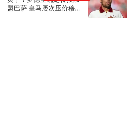
盟巴萨 皇马屡次压价穆帅
震惊
爱奇艺体育
“白海豚”中心即将进入东
海 上海多区发布台风预警
→
上海预警发布
女子每晚都给情夫留门来
发生关系 被发现时下半身
赤裸
北回归线
人贩子"梅姨"真实姓名披
露 律师：大概率不会被判