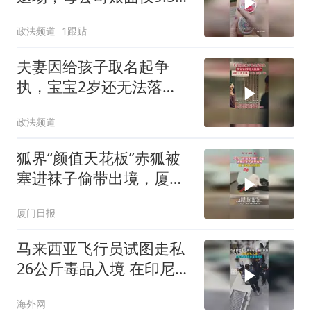
万元
政法频道
1跟贴
夫妻因给孩子取名起争
执，宝宝2岁还无法落
户，经法院调解锯战终于
政法频道
画上句号
狐界“颜值天花板”赤狐被
塞进袜子偷带出境，厦门
海关当场查获
厦门日报
马来西亚飞行员试图走私
26公斤毒品入境 在印尼机
场被当场抓获
海外网