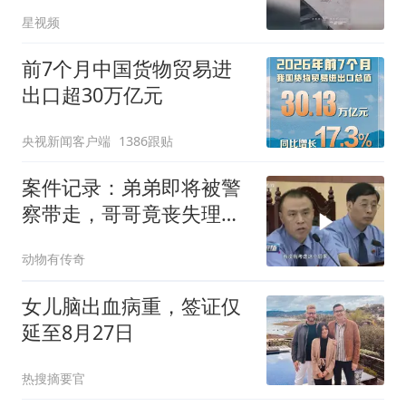
送来修，维修费几千
星视频
前7个月中国货物贸易进
出口超30万亿元
央视新闻客户端
1386跟贴
案件记录：弟弟即将被警
察带走，哥哥竟丧失理
智，当着老母亲的
动物有传奇
女儿脑出血病重，签证仅
延至8月27日
热搜摘要官