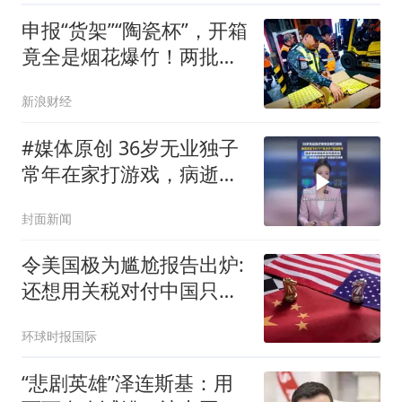
申报“货架”“陶瓷杯”，开箱
竟全是烟花爆竹！两批中
国集装箱被查！
新浪财经
#媒体原创 36岁无业独子
常年在家打游戏，病逝后
留下87个“高身价”游戏账
封面新闻
号，独身母亲想继承变
现，法院判定可依法继承
令美国极为尴尬报告出炉:
还想用关税对付中国只会
失败
环球时报国际
“悲剧英雄”泽连斯基：用