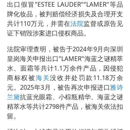
985博士后被曝在妻子孕期出轨后续
出口假冒"ESTEE LAUDER""LAMER"等品
公司“上四休三”但要降薪1000元
牌化妆品，被判赔偿经济损失及合理开支
47岁妈妈突然产女 26岁女儿：很震惊
共计110万元，并需在
法院
监督或原告见
证下销毁涉案进口侵权商品。
97岁英国奶奶飞上天再破吉尼斯纪录
OpenAI为免费用户升级GPT-5.6 Luna
法院审理查明，被告于2024年9月向深圳
男子杀人后逃进深山21年活得像野人
皇岗海关申报出口"LAMER"海蓝之谜精萃
“中国蔬菜之乡”最高温达41.8℃
水、面霜等共计1.1万余件产品，因侵犯
商标权被
海关
没收并处罚款11.18万余
如何把百年大党建设得更加坚强有力？
元。2025年3月，被告再次申报进口
雅诗
兰黛
抗蓝光眼霜、小棕瓶精华、海蓝之谜
精萃水等共计2798件产品，被海关依法扣
留。