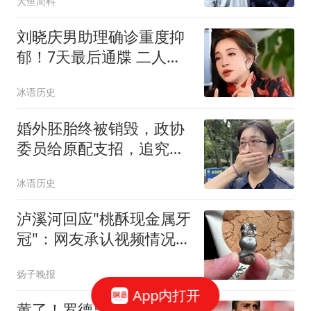
大鱼简科
刘晓庆男助理确诊重度抑
郁！7天最后通牒 二人私
密事只是冰山一角
冰语历史
婚外胚胎终被销毁，政协
委员给原配支招，追究男
方伪造证件罪！
冰语历史
泸溪河回应"桃酥现金属牙
冠"：网友承认视频情况不
实
扬子晚报
App内打开
黄了！罗德里确定转投加