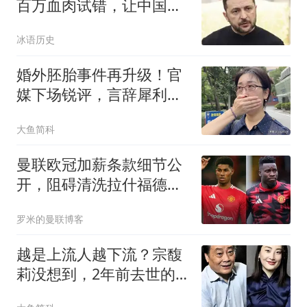
百万血肉试错，让中国拿
到了新的入场券
冰语历史
婚外胚胎事件再升级！官
媒下场锐评，言辞犀利，
句句戳进原配心窝
大鱼简科
曼联欧冠加薪条款细节公
开，阻碍清洗拉什福德！
齐尔克泽有望卖掉
罗米的曼联博客
越是上流人越下流？宗馥
莉没想到，2年前去世的
父亲竟摆了她一道