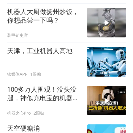
机器人大厨做扬州炒饭，
你想品尝一下吗？
装甲铲史官
天津，工业机器人高地
钛媒体APP
1跟贴
100多万人围观！没头没
腿，神似充电宝的机器人
全网走红？
机器之心Pro
2跟贴
天空硬糖消