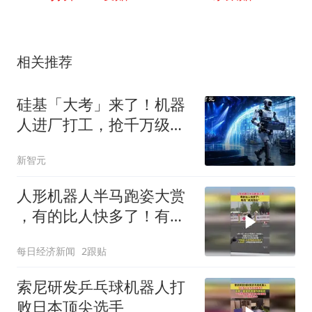
相关推荐
硅基「大考」来了！机器
人进厂打工，抢千万级实
景订单
新智元
人形机器人半马跑姿大赏
，有的比人快多了！有
的“状况百出”
每日经济新闻
2跟贴
索尼研发乒乓球机器人打
败日本顶尖选手