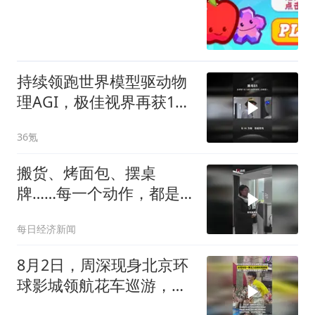
持续领跑世界模型驱动物
理AGI，极佳视界再获10
亿元B2轮融资
36氪
搬货、烤面包、摆桌
牌……每一个动作，都是
从零开始的“第一课”
每日经济新闻
8月2日，周深现身北京环
球影城领航花车巡游，全
程宛如一颗活力四射的“跳