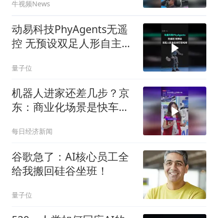
牛视频News
跳糖”
动易科技PhyAgents无遥
控 无预设双足人形自主对
打羽毛球
量子位
机器人进家还差几步？京
东：商业化场景是快车
道，未来会有更多消费级
每日经济新闻
产品出现
谷歌急了：AI核心员工全
给我搬回硅谷坐班！
量子位