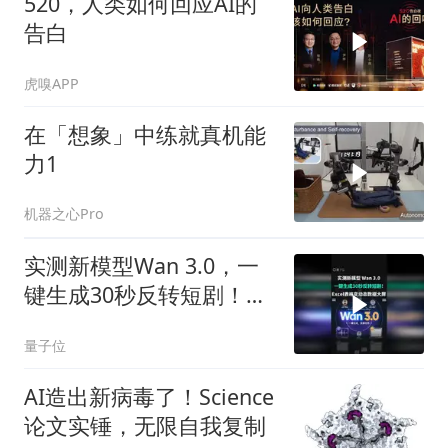
520，人类如何回应AI的
告白
虎嗅APP
在「想象」中练就真机能
力1
机器之心Pro
实测新模型Wan 3.0，一
键生成30秒反转短剧！
Excel表格变动态数据大屏
量子位
AI造出新病毒了！Science
论文实锤，无限自我复制