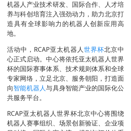
万岁山接盘烂尾恒大文旅城
机器人产业技术研发、国际合作、人才培
养与科创培育注入强劲动力，助力北京打
薛之谦杭州站演唱会取消
造具有全球影响力的机器人创新应用高
泰国初中生饮弹自尽前开了26枪
地。
“准2万亿”之城点名支持三所大学
店主称换“青海拉面”招牌后生意更好
活动中，RCAP亚太机器人
世界杯
北京中
心正式启动。中心将依托亚太机器人世界
女儿为争财产堵门阻挠父亲出殡
杯的国际赛事体系、技术规则体系和全球
习近平心系体育强国建设
专家网络，立足北京、服务朝阳，打造面
向
智能机器人
与具身智能产业的国际化公
共服务平台。
RCAP亚太机器人世界杯北京中心将围绕
机器人赛事组织、场景创新验证、企业项