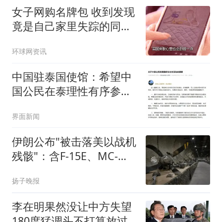
女子网购名牌包 收到发现
竟是自己家里失踪的同一
只包
环球网资讯
中国驻泰国使馆：希望中
国公民在泰理性有序参与
活动
界面新闻
伊朗公布"被击落美以战机
残骸"：含F-15E、MC-
130J
扬子晚报
李在明果然没让中方失望
180度猛调头不打算放过