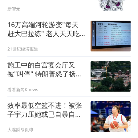
新智元
16万高端河轮游变"每天
赶大巴拉练" 老人天天吃
保心丸
21世纪经济报道
施工中的白宫宴会厅又
被"叫停" 特朗普怒了扬言
要上诉
看看新闻Knews
效率最低空篮不进！被张
子宇力压她或已自暴自弃
韩李归队她就走人
大嘴爵爷侃球