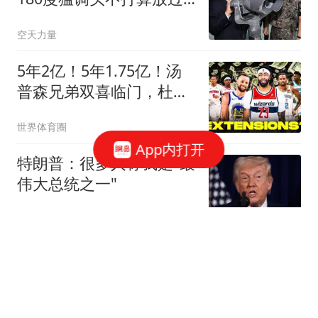
日本
空天力量
5年2亿！5年1.75亿！汤
普森兄弟双喜临门，杜伦
要向申京学习
世界体育圈
App内打开
特朗普：很多人称我是"最
伟大总统之一"
界面新闻
玉米被点名！研究发现：
吃得越多，高血压患者寿
命或越短？真的吗
医学原创故事会