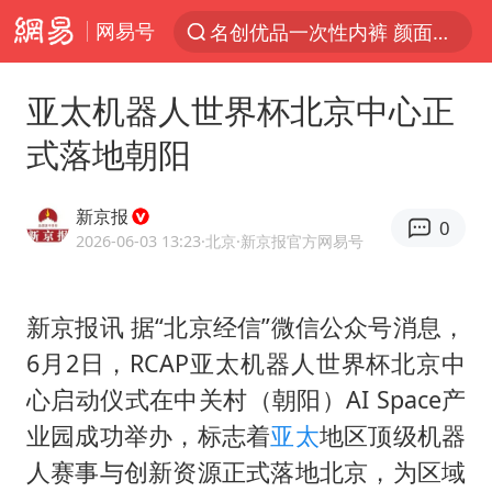
网易号
解锁各地夏日限定体验
台风白海豚闭眼浙江上海处于危险半圆
亚太机器人世界杯北京中心正
香港宏福苑火灾或由烟头引起
式落地朝阳
浙江金华：市民非必要不外出
网约车司机充电时猝死保险拒赔
新京报
0
2026-06-03 13:23
·北京
·新京报官方网易号
中国父女泰国骑摩托车坠崖1死1伤
白海豚将正面袭击贯穿浙江
新京报讯 据“北京经信”微信公众号消息，
周末打虎 宋致远被查
6月2日，RCAP亚太机器人世界杯北京中
浙江台州《告全体市民书》
心启动仪式在中关村（朝阳）AI Space产
上半年国内居民出游人次34.63亿
业园成功举办，标志着
亚太
地区顶级机器
刘浩存百花奖开幕式红裙起舞
人赛事与创新资源正式落地北京，为区域