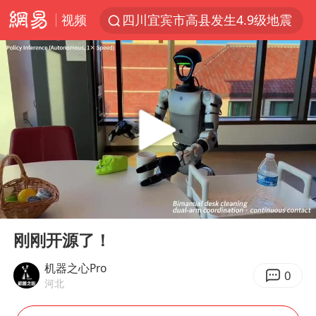
视频
四川宜宾市高县发生4.9级地震
佛山通报笔试前13被淘汰后5名进体检
97岁英国奶奶飞上天再破吉尼斯纪录
27岁女子组织卖淫集团被悬赏通缉
泰国校园枪击案死亡人数升至7人
泸溪河：桃酥吃出金属牙冠视频不实
美国将对多晶硅衍生品加征15%关税
00:00
05:12
改名后的“青海拉面”店
Play
Ent
full
女子开一天一夜空调后二氧化碳中毒
刚刚开源了！
泰高官回应中国人在泰遭歧视：全面调查
机器之心Pro
0
河北
河南某医院2.33亿工程串标案细节披露