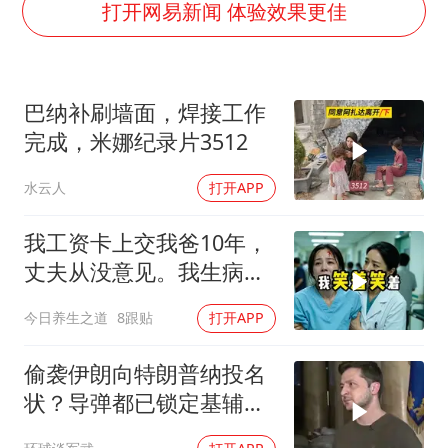
公司“上四休三”但要降薪1000元
打开网易新闻 体验效果更佳
台风灿鸿未来对中国无影响
美媒称美国想用战术核武器对抗中俄
巴纳补刷墙面，焊接工作
985博士后被曝在妻子孕期出轨后续
完成，米娜纪录片3512
“空调24小时开着更省电”不实
水云人
打开APP
如何把百年大党建设得更加坚强有力？
我工资卡上交我爸10年，
丈夫从没意见。我生病住
院急需手术费时
今日养生之道
8跟贴
打开APP
偷袭伊朗向特朗普纳投名
状？导弹都已锁定基辅才
火速道歉，泽连斯基这场