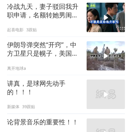
冷战九天，妻子驳回我升
职申请，名额转她男闺
蜜，我转身办妥1件事
起喜电影
3跟贴
伊朗导弹突然“开窍”，中
方卫星只是幌子，美国真
正怕的是两件事
离开地球a
讲真，是球网先动手
的！！！
新媒体
39跟贴
论背景音乐的重要性！！