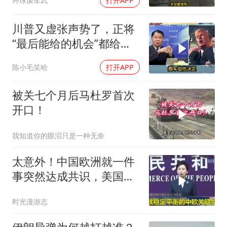
环球谈军武
打开APP
豪赌到底有多疯？
川普又虚张声势了，正将
“最后能给的机会”都给伊
朗！台媒点评
陈小毛笑哈
打开APP
被关七个月后马杜罗首次
开口！
我知道你的眼泪只是一种无奈
太意外！中国欧洲就一件
事突然达成共识，美国这
回彻底坐不住了？
时光漫游志