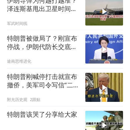
伊朗导弹为何越打越准？
泽连斯基甩出卫星时间
表，特朗普：我去问问普
军武时间线
京
特朗普被做局了？刚宣布
停战，伊朗代防长交底，
中国预判果真应验
途南思维进化
特朗普刚喊停打击就宣布
撤侨，美军司令写信“二选
一”，伊朗这回还会上当
附允历史观
2跟贴
吗？
特朗普该哭了分享给大家