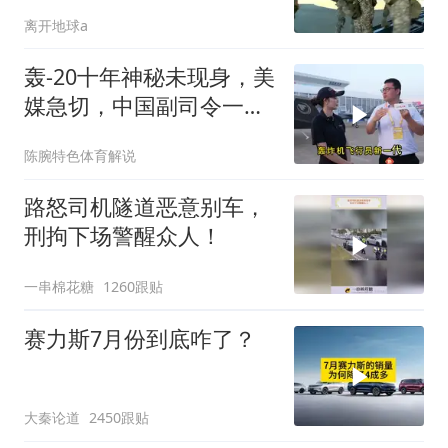
离开地球a
轰-20十年神秘未现身，美
媒急切，中国副司令一句
话平息质疑
陈腕特色体育解说
路怒司机隧道恶意别车，
刑拘下场警醒众人！
一串棉花糖
1260跟贴
赛力斯7月份到底咋了？
大秦论道
2450跟贴