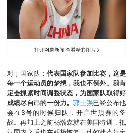
打开网易新闻 查看精彩图片
对于国家队：
代表国家队参加比赛，这是
每一个运动员的梦想，我也不例外。我肯
定会抓紧时间调整状态，为国家队取得好
成绩尽自己的一份力。
郭士强
已经公布他
会在8号的时候归队，开启世预赛的备
战。再加上之前杨瀚森就在美国特训，抵
达国内之后也在积极恢复，他的状态肯定