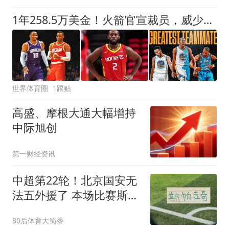
1年258.5万美金！火箭官宣裁员，威少进退两难
世界体育圈
1跟贴
高盛、摩根大通大幅增持
中际旭创
第一财经资讯
中超第22轮！北京国安无
法五外援了 本场比赛斯帕
吉奇缺席
80后体育大蜀黍