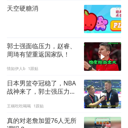
天空硬糖消
郭士强面临压力，赵睿、
周琦有望重返国家队！
情如伊人b
1跟贴
日本男篮夺冠稳了，NBA
战神来了，郭士强压力很
大了！
王稱吃吃喝喝
1跟贴
真的对老詹加盟76人无所