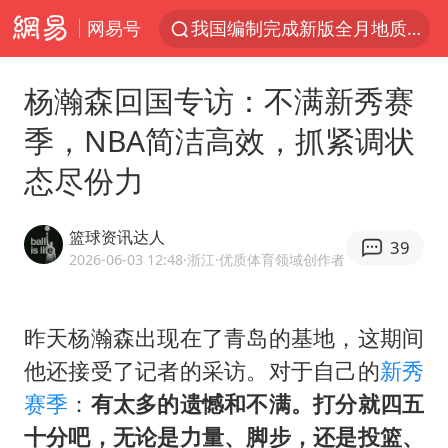
网易号
我国编制完成新版全月地质图
宇树科技发行价格150.80元/股
杨瀚森回国专访：不满新秀赛
江钨装备：无注入矿山资产安排
季，NBA简洁高效，抓紧调状
台风白海豚即将进入48小时警戒线
态尽份力
官方回应献血屋不让市民入内躲雨
郑国霖回应去景区上班被保安拦下
篮球资讯达人
39
80后女柜员逆袭成4200亿银行副行长
2026-06-03 12:48
·浙江
·优质体育领域创作者
感觉全东北都在等7号
中央气象台发布台风黄色预警
昨天
杨瀚森
出现在了青岛的基地，这期间
他还接受了记者的采访。对于自己的
新秀
扎哈罗娃批广岛市长不提美国原子弹
赛季
：
有太多的遗憾和不满。打分就四五
女子利用漏洞0元薅走3000多件家电
十分吧，无论是力量、脚步，还是投篮、