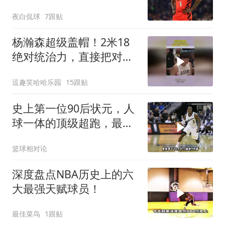
有交易+阻断流言
夜白侃球
7跟贴
杨瀚森超级盖帽！2米18
绝对统治力，直接把对手
摁下太帅了
逗趣笑哈哈乐园
15跟贴
史上第一位90后状元，人
球一体的顶级超跑，最恐
怖的快攻机器！
篮球相对论
深度盘点NBA历史上的六
大最强天赋球员！
最佳菜鸟
1跟贴