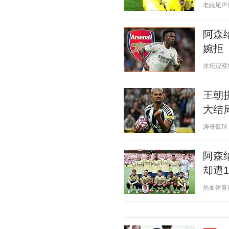
老皢尾声体育
阿森
婉拒
体坛观察猿 2
王朝
大结
涛哥侃球 20
阿森
却遭1
热血体育社 2