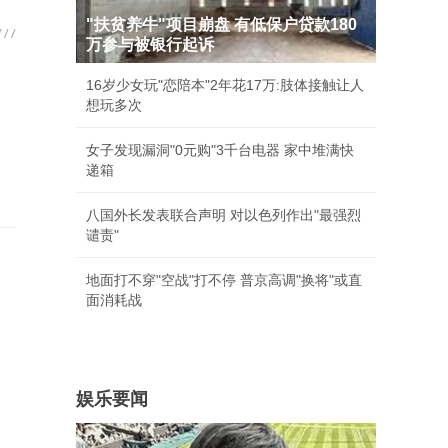
"扶贫养牛"项目崩盘 有低保户贷款180
万参与被银行起诉
16岁少女玩"恋陪本"2年花17万:肢体接触让人
想玩多次
女子发现漏洞"0元购"3千台电器 家中堆满快
递箱
八国外长发表联合声明 对以色列作出"最强烈
谴责"
地面打不穿"空战"打不停 普京高调"换将"或直
面消耗战
娱乐要闻