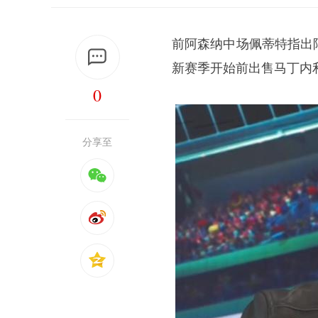
前阿森纳中场佩蒂特指出
新赛季开始前出售马丁内
0
分享至