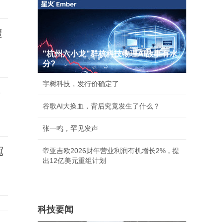
遭
"杭州六小龙"群核科技物理AI故事有水
分?
宇树科技，发行价确定了
要
谷歌AI大换血，背后究竟发生了什么？
张一鸣，罕见发声
冠
帝亚吉欧2026财年营业利润有机增长2%，提
出12亿美元重组计划
科技要闻