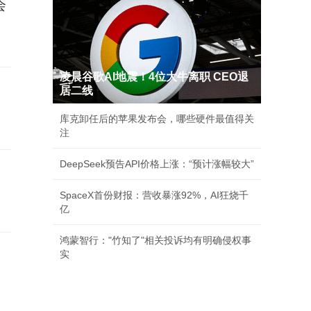
会
凌晨谷歌AI地震！4位大牛离职 CEO退
！
居二线
库克卸任后的苹果发布会，哪些硬件最值得关
注
DeepSeek预告API价格上涨：“预计涨幅较大”
SpaceX首份财报：营收暴涨92%，AI狂烧千
亿
鸿蒙智行："竹知了"相关投诉均有明确侵权事
令
实