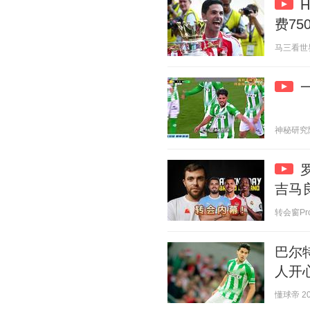
费75
马三看世界 2
神秘研究院 2
吉马
转会窗ProM
巴尔
人开
懂球帝 202