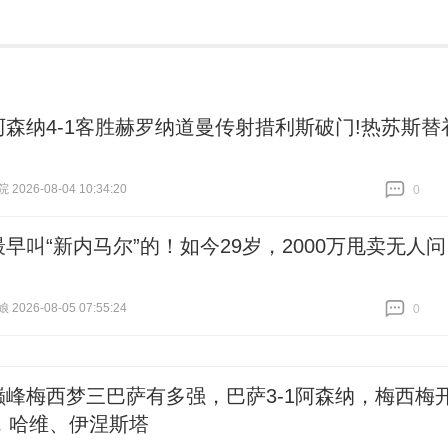
阿森纳4-1客胜赫罗纳道曼传射措利斯破门!热苏斯替
026-08-04 10:34:20
0
跟贴
0
最早叫“新内马尔”的！如今29岁，2000万甩卖无人问
026-08-05 07:55:24
0
跟贴
0
巅峰梅西梦三巴萨有多强，巴萨3-1阿森纳，梅西梅
，哈维、伊涅斯塔