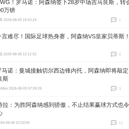
HWG！罗马诺：阿森纳签下28岁中场吉马良斯，转
00万镑
026-08-05 16:53:24
1
跟贴
1
一言难尽！国际足球热身赛，阿森纳VS皇家贝蒂斯
026-08-06 12:12:52
0
跟贴
0
罗马诺：曼城接触切尔西边锋内托，阿森纳即将敲定
良斯
ax 2026-08-05 07:09:26
3
跟贴
3
特拉：为胜阿森纳感到骄傲，不止结果赢球方式也
心
6-08-06 22:03:04
11
跟贴
11