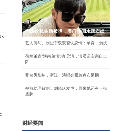
周杰伦私生活被扒，澳门传闻水落石出
补
艺人何与、刘些宁双双否认恋情：单身，勿扰
荷兰弟遭“河南弟”抢功 导演，演员证实亲自上
阵
受台风影响，浙江一演唱会紧急宣布延期
被前助理背刺，刘晓庆发声，原来她还有一张
底牌
开
财经要闻