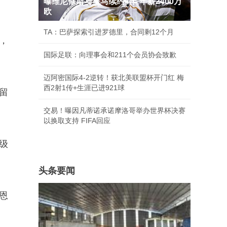
曝维尼修斯与皇马续约4年 年薪2400万
欧
TA：巴萨探索引进罗德里，合同剩12个月
，
国际足联：向理事会和211个会员协会致歉
迈阿密国际4-2逆转！获北美联盟杯开门红 梅
西2射1传+生涯已进921球
留
交易！曝因凡蒂诺承诺摩洛哥举办世界杯决赛
以换取支持 FIFA回应
级
头条要闻
恩