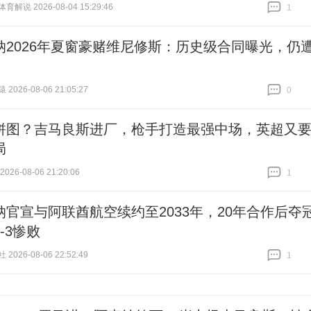
解说 2026-08-04 15:29:46
1
跟贴
1
纳2026年夏窗豪赌维尼修斯：历史级合同曝光，仍
026-08-06 21:05:27
0
跟贴
0
拼图？吉马良斯进厂，枪手打造最强中场，英超又
局
26-08-06 21:20:06
1
跟贴
1
纳官宣与阿联酋航空续约至2033年，20年合作后夺
-3惨败
026-08-06 22:52:49
1
跟贴
1