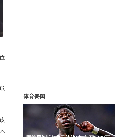
位
球
体育要闻
该
人