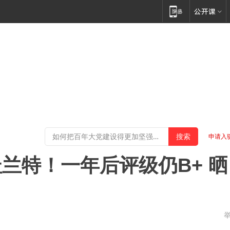
申请入
兰特！一年后评级仍B+ 晒