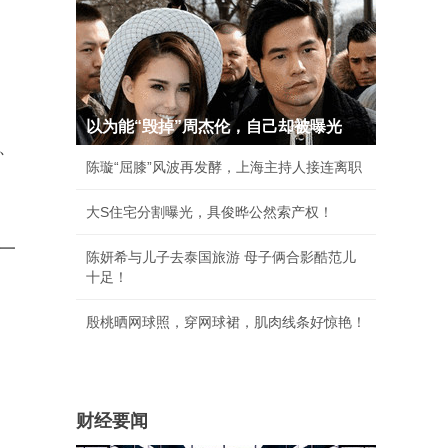
以为能“毁掉”周杰伦，自己却被曝光
、
陈璇“屈膝”风波再发酵，上海主持人接连离职
大S住宅分割曝光，具俊晔公然索产权！
一
陈妍希与儿子去泰国旅游 母子俩合影酷范儿
十足！
殷桃晒网球照，穿网球裙，肌肉线条好惊艳！
财经要闻