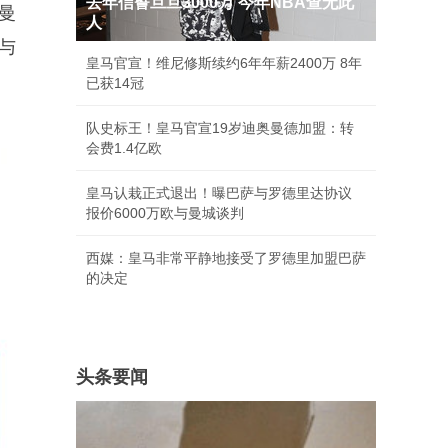
去年信誓旦旦3000万 今年NBA查无此
曼
人
与
皇马官宣！维尼修斯续约6年年薪2400万 8年
已获14冠
队史标王！皇马官宣19岁迪奥曼德加盟：转
会费1.4亿欧
皇马认栽正式退出！曝巴萨与罗德里达协议
报价6000万欧与曼城谈判
西媒：皇马非常平静地接受了罗德里加盟巴萨
的决定
头条要闻