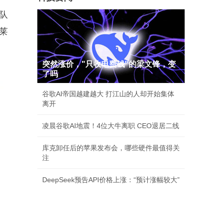
队
莱
突然涨价，"只收电费钱"的梁文锋，变
了吗
谷歌AI帝国越建越大 打江山的人却开始集体
离开
凌晨谷歌AI地震！4位大牛离职 CEO退居二线
库克卸任后的苹果发布会，哪些硬件最值得关
注
DeepSeek预告API价格上涨：“预计涨幅较大”