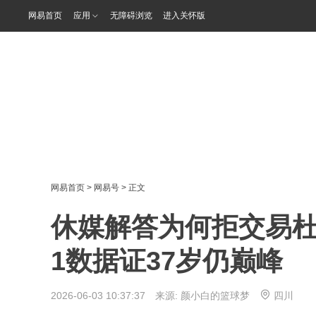
网易首页
应用
无障碍浏览
进入关怀版
网易首页
>
网易号
> 正文
休媒解答为何拒交易杜
1数据证37岁仍巅峰
2026-06-03 10:37:37 来源:
颜小白的篮球梦
四川