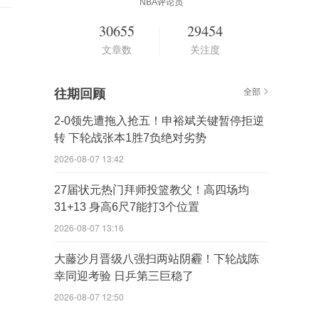
NBA评论员
30655
29454
文章数
关注度
往期回顾
全部
2-0领先遭拖入抢五！申裕斌关键暂停拒逆
转 下轮战张本1胜7负绝对劣势
2026-08-07 13:42
27届状元热门拜师投篮教父！高四场均
31+13 身高6尺7能打3个位置
2026-08-07 13:16
大藤沙月晋级八强扫两站阴霾！下轮战陈
幸同迎考验 日乒第三巨稳了
2026-08-07 12:50