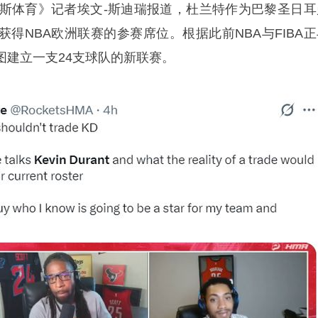
布斯体育》记者埃文-斯迪瑞报道，杜兰特作为巴黎圣日耳
得NBA欧洲联赛的参赛席位。根据此前NBA与FIBA正
图建立一支24支球队的新联赛。