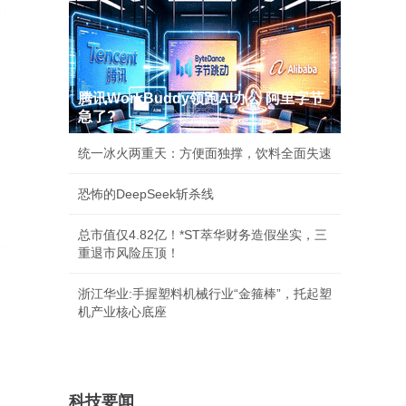
腾讯WorkBuddy领跑AI办公 阿里字节
急了?
统一冰火两重天：方便面独撑，饮料全面失速
恐怖的DeepSeek斩杀线
总市值仅4.82亿！*ST萃华财务造假坐实，三
重退市风险压顶！
浙江华业:手握塑料机械行业“金箍棒”，托起塑
机产业核心底座
科技要闻