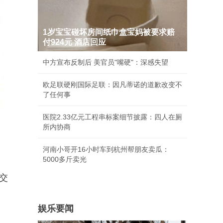
1岁宝宝碰坏房间纸巾盒宝妈被要求赔
付924元 酒店回应
中方宣布反制后 美官员"嘴硬"：深感失望
欧足联硬刚国际足联：因凡蒂诺的道歉改变不
了任何事
医院2.33亿元工程串标案细节披露：四人在厕
所内协商
河南小哥开16小时车到杭州帮朋友卖瓜：
5000多斤卖光
交
娱乐要闻