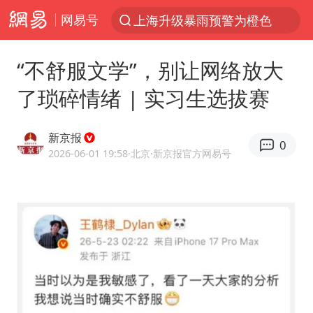
网易号
上海升级暴雨预警为橙色
跨界融合拉长夏日经济消费链条
“不舒服文学”，别让网络放大
拜登前列腺癌恶化
了琐碎情绪 | 实习生选拔赛
“白海豚”逼近浙闽沿海
四川宜宾5.5级地震后余震为何不断
新京报
0
2026年7月份居民消费价格同比上涨0.5%
2026-06-01 19:58
·北京
·新京报官方网易号
浙江海域将现5到8米巨浪到狂浪
外国游客的“中国游三件套”火了
以军士兵把枪口对准中国记者
白海豚在海上打了个结
方桃子代言广告视频已下架