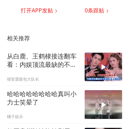
打开APP发贴
0
条跟贴
相关推荐
从白鹿、王鹤棣接连翻车
看：内娱顶流最缺的不是
流量，是文化
寝室显眼包大队长
哈哈哈哈哈哈哈哈真叫小
力士笑晕了
橘子娱乐