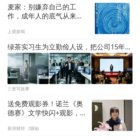
麦家：别嫌弃自己的工
作，成年人的底气从来不
是面子，是支付成功！
上观新闻
绿茶实习生为立勤俭人设，把公司15年账本卖了480！老板夸她会过日子扣光我绩效，我果断辞职，三天后上市审计现场，前老板哭着求我救他！
三更写故事
送免费观影券！诺兰《奥
德赛》文学快闪+观影，
一张票=导读+电影+周
新浪财经
2跟贴
边！