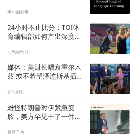
真相
半勺甜心事
24小时不止比分：TOI体
育编辑部如何产出深度内
容？
元气满分吖
媒体：美财长唱衰霍尔木
兹 或不希望泽连斯基插手
伊朗
新民周刊
难怪特朗普对伊紧急变
脸，美方罕见干了一件
事，中国预测大事发生
菁菁子衿