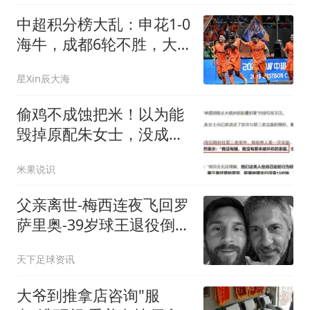
中超积分榜大乱：申花1-0
海牛，成都6轮不胜，大
连1-0辽宁
星Xin辰大海
偷鸡不成蚀把米！以为能
毁掉原配朱女士，没成想
自己先被扒底朝天
米果说识
父亲离世-梅西连夜飞回罗
萨里奥-39岁球王退役倒计
时？
天下足球资讯
大爷到推拿店咨询"服