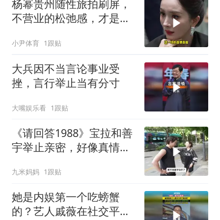
杨幂贵州随性旅拍刷屏，
不营业的松弛感，才是顶
流最高级的模样
小尹体育
1跟贴
大兵因不当言论事业受
挫，言行举止当有分寸
大嘴娱乐看
1跟贴
《请回答1988》宝拉和善
宇举止亲密，好像真情
侣，让人很怀疑
九米妈妈
1跟贴
她是内娱第一个吃螃蟹
的？艺人戚薇在社交平台