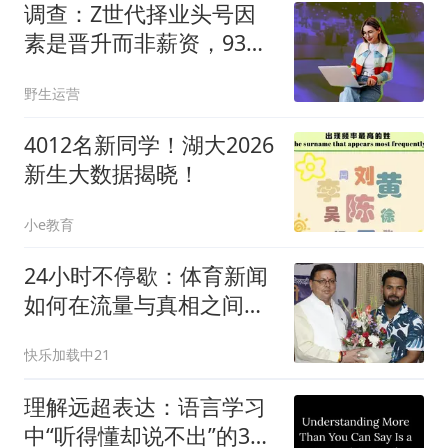
调查：Z世代择业头号因
素是晋升而非薪资，93%
实习生梦想高管职位
野生运营
4012名新同学！湖大2026
新生大数据揭晓！
小e教育
24小时不停歇：体育新闻
如何在流量与真相之间取
舍？
快乐加载中21
理解远超表达：语言学习
中“听得懂却说不出”的3个