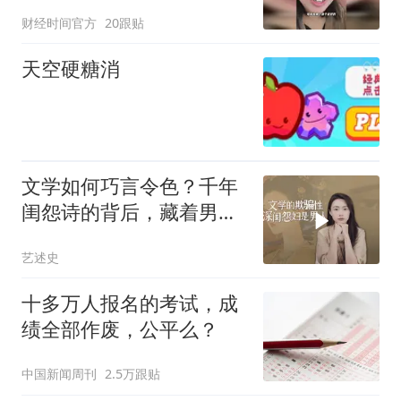
不拐弯抹角！
财经时间官方
20跟贴
天空硬糖消
文学如何巧言令色？千年
闺怨诗的背后，藏着男人
的文字密码
艺述史
十多万人报名的考试，成
绩全部作废，公平么？
中国新闻周刊
2.5万跟贴