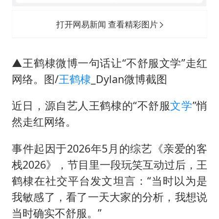
上海大部迎大暴雨
一周大涨超7% 金价为何突然上涨
打开网易新闻 查看精彩图片
河南警方公开征集黑恶犯罪线索
WTT横滨冠军赛女单四强国乒占三席
▲王鹤棣微博一句话让“不舒服文学”走红
谢霆锋演唱会隔空祝王菲生日快乐
网络。图/
王鹤棣
_Dylan微博截图
大爷听AI洒农药 150亩苗一夜枯萎
近日，源自艺人王鹤棣的“不舒服
文学
”悄
央视新主播李秋莹孙亚鹏亮相
然走红网络。
构建更高水平的全民健身公共服务体系
事件起因于2026年5月的综艺《亲爱的客
栈2026》，节目里一段玩笑互动过后，王
鹤棣在社交平台发文坦言：“当时以为是
我敏感了，看了一天大家的分析，我想说
当时确实不舒服。”