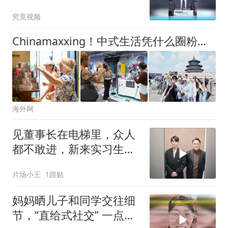
官宣推出个人数字分身“韩
究竟视频
清夏”
Chinamaxxing！中式生活凭什么圈粉全球？
海外网
见董事长在电梯里，众人
都不敢进，新来实习生却
胆子超大直接上
片场小王
1跟贴
妈妈晒儿子和同学交往细
节，“直给式社交” 一点都