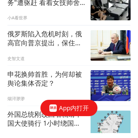
务"遭驱赶 看着女技师舍
不得走
小A看世界
俄罗斯陷入危机时刻，俄
高官向普京提出，保住国
运的唯一办法
史智文道
申花换帅首胜，为何却被
舆论集体否定？
烟浔渺渺
App内打开
外国总统刚改国名就请中
国大使骑行 1小时绕国境
线1圈