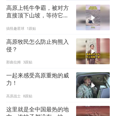
高原上牦牛争霸，被对方
直接顶下山坡，等待它的
或许只有死亡
搞怪趣星球
1跟贴
高原牧民怎么防止狗熊入
侵？
那曲拉姆
3跟贴
一起来感受高原重炮的威
力！
高原战士
8跟贴
这里就是全中国最热的地