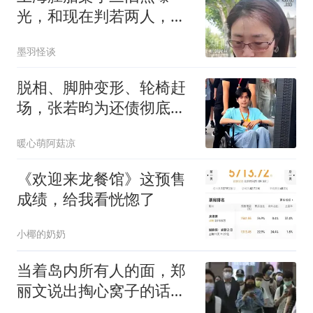
光，和现在判若两人，与
富商聊天如新婚夫妻
墨羽怪谈
脱相、脚肿变形、轮椅赶
场，张若昀为还债彻底走
上了邓超的老路？
暖心萌阿菇凉
《欢迎来龙餐馆》这预售
成绩，给我看恍惚了
小椰的奶奶
当着岛内所有人的面，郑
丽文说出掏心窝子的话，
只有大陆能救台湾