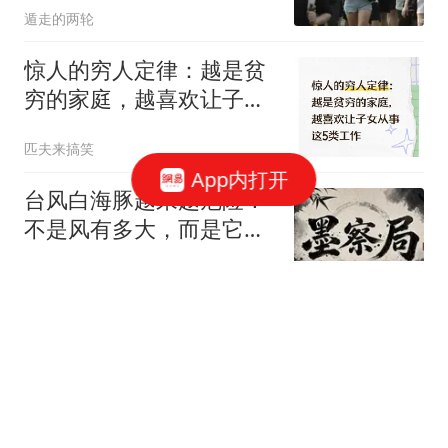
遁走的两轮
惊人的穷人定律：越是贫
穷的家庭，越喜欢让子女
从事这5类工作
匹夫来搞笑
App内打开
台风白海豚越来越危险！
不是风有多大，而是它登
陆后可能赖着不走
触摸史迹
横滨赛场爆争议！王艺迪
吃黄牌仍胜伊藤，赛后一
幕令全场肃然起敬
刘哥谈体育