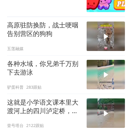
高原驻防换防，战士哽咽
告别营区的狗狗
五莲融媒
各种水域，你兄弟千万别
下去游泳
驴蛋科普
283跟贴
这就是小学语文课本里大
渡河上的四川泸定桥，全
长103.67米
壹号塔台
2122跟贴