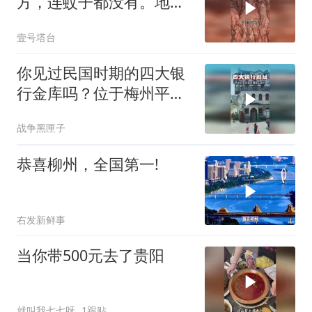
方，连蚊子都没有。地表
温度更是高达89
壹号塔台
你见过民国时期的四大银
行金库吗？位于梅州平
远，至今保存完整！
战争黑匣子
恭喜柳州，全国第一!
右发新鲜事
当你带500元去了贵阳
就叫我七七呀
1跟贴