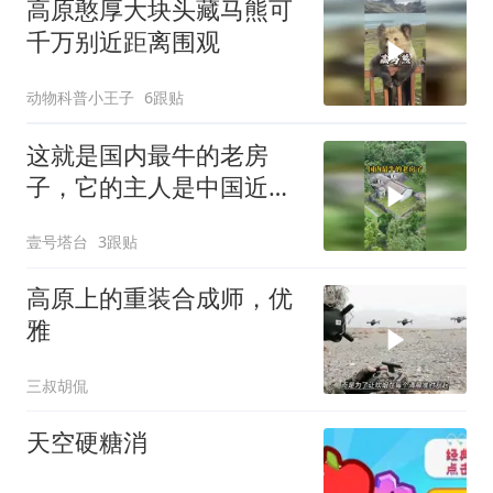
高原憨厚大块头藏马熊可
千万别近距离围观
动物科普小王子
6跟贴
这就是国内最牛的老房
子，它的主人是中国近代
历史上最牛的老丈人
壹号塔台
3跟贴
高原上的重装合成师，优
雅
三叔胡侃
天空硬糖消