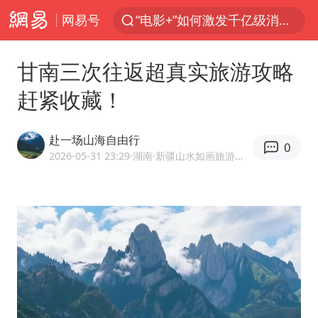
“电影+”如何激发千亿级消费新活力？
网易号
台风白海豚已进入24小时警戒线
甘南三次往返超真实旅游攻略
沙特土耳其巴基斯坦签署共同防务协议
赶紧收藏！
美股存储板块集体大跌
中医教你一招提升气血
赴一场山海自由行
0
上海：台风白海豚或将带来龙卷风
2026-05-31 23:29
·湖南
·新疆山水如画旅游有限公司官方企业号
四川宜宾地震网友称睡觉被摇醒
百花奖开幕式
老中医：立秋后养心是关键
中国女篮70-67险胜尼日利亚女篮
国防部：坚决反制任何闹海挑衅图谋
“今天得有40℃了吧 为啥还不预警”