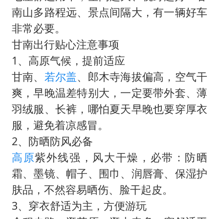
南山多路程远、景点间隔大，有一辆好车
非常必要。
甘南出行贴心注意事项
1、高原气候，提前适应
甘南、
若尔盖
、郎木寺海拔偏高，空气干
爽，早晚温差特别大，一定要带外套、薄
羽绒服、长裤，哪怕夏天早晚也要穿厚衣
服，避免着凉感冒。
2、防晒防风必备
高原
紫外线强，风大干燥，必带：防晒
霜、墨镜、帽子、围巾、润唇膏、保湿护
肤品，不然容易晒伤、脸干起皮。
3、穿衣舒适为主，方便游玩