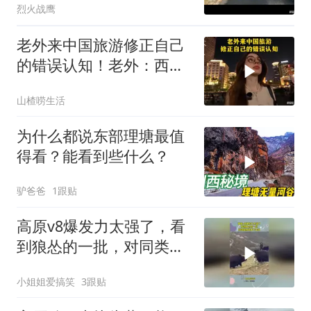
烈火战鹰
老外来中国旅游修正自己
的错误认知！老外：西方
媒体骗了我30年
山楂唠生活
为什么都说东部理塘最值
得看？能看到些什么？
驴爸爸
1跟贴
高原v8爆发力太强了，看
到狼怂的一批，对同类感
觉天下无敌
小姐姐爱搞笑
3跟贴