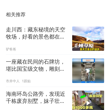
相关推荐
走川西：藏东秘境的天空
牧场，好看的景色都在周
边
驴爸爸
一座藏在民间的石牌坊，
堪比国宝级文物，雕刻精
美实属罕见
市井中人
1跟贴
海南环岛公路旁，发现近
千栋废弃别墅，妹子壮着
胆进去一探究竟？