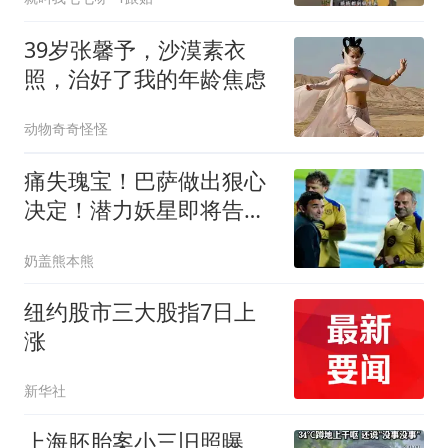
39岁张馨予，沙漠素衣
照，治好了我的年龄焦虑
动物奇奇怪怪
痛失瑰宝！巴萨做出狠心
决定！潜力妖星即将告别
诺坎普
奶盖熊本熊
纽约股市三大股指7日上
涨
新华社
上海胚胎案小三旧照曝