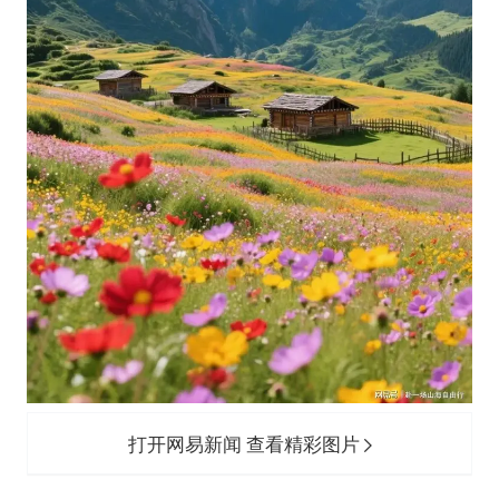
“新疆阿勒泰八月能滑雪”不实
U17国足点球大战淘汰河床晋级决赛
日本试射“战斧”导弹，国防部回应
胡彦斌获《歌手2026》歌王
名创优品回应女子吐槽内裤质量差
夯实基础开新局
打开网易新闻 查看精彩图片