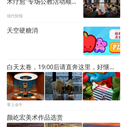
术疗愈”专场公教活动顺利
开展
现代快报
天空硬糖消
白天太卷，19:00后请直奔这里，好惬意！
掌上金牛
颜屹宏美术作品选赏