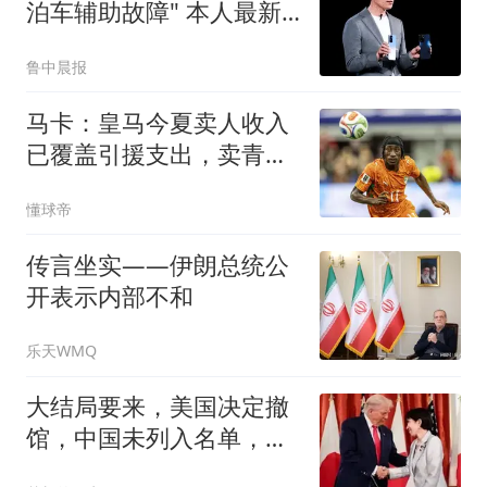
泊车辅助故障" 本人最新
回应
鲁中晨报
马卡：皇马今夏卖人收入
已覆盖引援支出，卖青训
已带来1.8亿欧
懂球帝
传言坐实——伊朗总统公
开表示内部不和
乐天WMQ
大结局要来，美国决定撤
馆，中国未列入名单，基
辛格生前预言应验