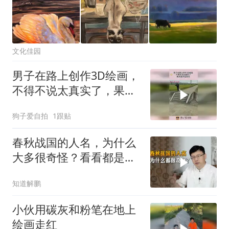
文化佳园
男子在路上创作3D绘画，
不得不说太真实了，果然
高手在民间！
狗子爱自拍
1跟贴
春秋战国的人名，为什么
大多很奇怪？看看都是怎
么取名的！
知道解鹏
小伙用碳灰和粉笔在地上
绘画走红