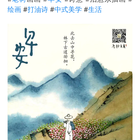
中国五箭齐发反制美国
绘画
#
打油诗
#
中式美学
#
生活
律师称“梅姨”若满75岁或不适用死刑
要给全体职工“应休尽休”的底气
中国经济展现强大韧性和活力