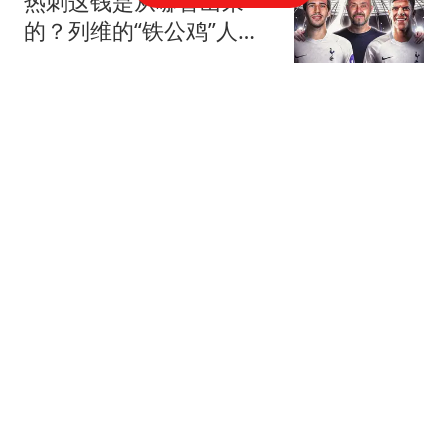
热刺这钱是从哪冒出来
的？列维的“铁公鸡”人
设，崩了！
乒乓球教学
真拿他没辙？曝首钢放弃
交易范子铭，许利民不用
之人，李楠凑合用
萌兰聊个球
网传北京户口放水了，到
底什么情况？
慧翔百科
中国女排三消息！19位健
将公布，世界杯有望落户