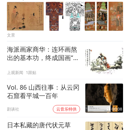
文景
海派画家商华：连环画熬
出的基本功，终成国画“红
钟馗”
上观新闻
1跟贴
Vol. 86 山西往事：从云冈
石窟看平城一百年
00:08
剧谈社
云音乐特供
日本私藏的唐代状元草