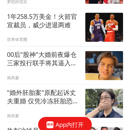
梦想的现实
1年258.5万美金！火箭官
宣裁员，威少进退两难
世界体育圈
00后"股神"大婚前夜爆仓
三家投行联手将其逼入绝
境
南风窗
"婚外胚胎案"原配起诉丈
夫重婚 仅凭冷冻胚胎恐难
认定
南风窗
App内打开