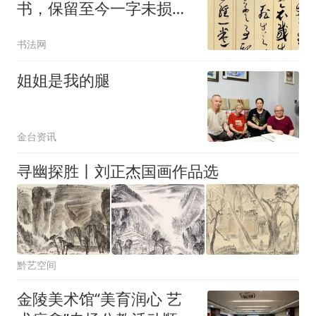
书，保留至今一字未损，
与张旭、怀素水平差不
书法网
多！
姐姐是我的腿
金台资讯
寻幽探胜丨刘正杰国画作品选
黔艺空间
金陵美术馆“美育润心 艺