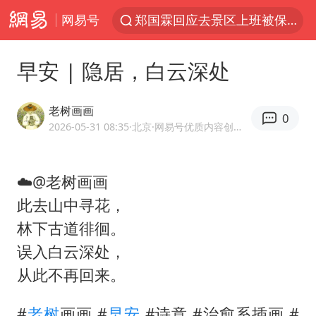
网易号
郑国霖回应去景区上班被保安拦下
金饰克价大幅跳涨
早安 | 隐居，白云深处
多地要求领导干部带头休假
24小时不关空调 电费会更低吗
老树画画
0
龚宝冬烈士安葬仪式举行
2026-05-31 08:35
·北京
·网易号优质内容创作者
女子利用漏洞0元买了3千台电器
☁️@老树画画
浙江舟山21条水上客运航线停航
此去山中寻花，
《歌手》歌王之战帮唱嘉宾官宣
林下古道徘徊。
新华社权威快报|我国编制完成新版全月地质图
误入白云深处，
今年4位周星驰电影配角去世
从此不再回来。
号召领导带头休假 是大家不想休吗
#
老树
画画 #
早安
#诗意 #治愈系插画 #