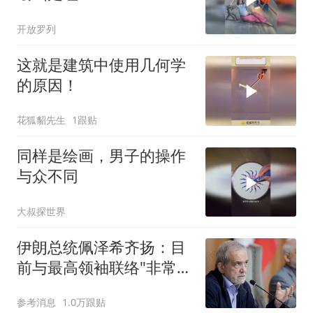
开放罗列
这就是建筑中使用几何学
的原因！
花狐貂先生
1跟贴
同样是绘画，男子的操作
与众不同
大叔探世界
伊朗总统佩泽希齐扬：目
前与最高领袖联络"非常困
难"
参考消息
1.0万跟贴