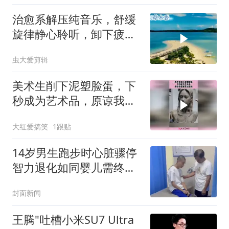
治愈系解压纯音乐，舒缓
旋律静心聆听，卸下疲惫
清空内心焦虑！
虫大爱剪辑
美术生削下泥塑脸蛋，下
秒成为艺术品，原谅我压
根无法理解！
大红爱搞笑
1跟贴
14岁男生跑步时心脏骤停
智力退化如同婴儿需终身
护理
封面新闻
王腾"吐槽小米SU7 Ultra