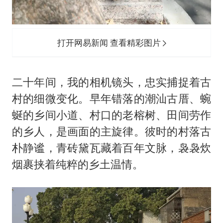
打开网易新闻 查看精彩图片
二十年间，我的相机镜头，忠实捕捉着古
村的细微变化。早年错落的潮汕古厝、蜿
蜒的乡间小道、村口的老榕树、田间劳作
的乡人，是画面的主旋律。彼时的村落古
朴静谧，青砖黛瓦藏着百年文脉，袅袅炊
烟裹挟着纯粹的乡土温情。