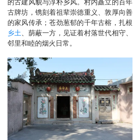
的古建风貌与淳朴乡风。村内矗立的百年
古牌坊，镌刻着祖辈崇德重义、敦厚向善
的家风传承；苍劲葱郁的千年古榕，扎根
乡土
、荫蔽一方，见证着村落世代相守、
邻里和睦的烟火日常。