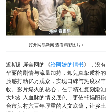
名创优品回应女子吐槽内裤质量差
日本试射“战斧”导弹，国防部回应
夯实基础开新局
打开网易新闻 查看精彩图片
近期刷屏全网的《
给阿嬷的情书
》，没有
华丽的剧情与流量加持，却凭真挚质朴的
质感打动亿万观众，实现口碑与热度双丰
收。影片爆火的核心，在于精准复刻潮汕
大地刻入血脉的情义底色，更依托揭阳砲
台市头村六百年厚重的人文底蕴，让乡土