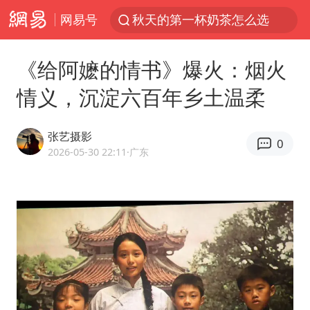
网易号
上海：台风白海豚或将带来龙卷风
四川宜宾高县4.9级地震致1死
《给阿嬷的情书》爆火：烟火
中国女篮70-67险胜尼日利亚女篮
情义，沉淀六百年乡土温柔
中巨芯：上半年归母净利润1405.77万元
38岁演员求职万岁山NPC成功
张艺摄影
0
胜宏科技：股票交易异常波动
2026-05-30 22:11
·广东
国乒男单横滨冠军赛全军覆没
胡彦斌获《歌手2026》歌王
U17国足三连胜晋级明日之星半决赛
美股存储板块集体大跌
东航：国内客票提前14天免费退改