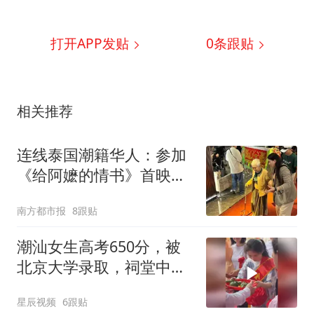
打开APP发贴
0
条跟贴
相关推荐
连线泰国潮籍华人：参加
《给阿嬷的情书》首映礼
收到潮汕橄榄
南方都市报
8跟贴
潮汕女生高考650分，被
北京大学录取，祠堂中门
大开迎接女孩拜祖
星辰视频
6跟贴