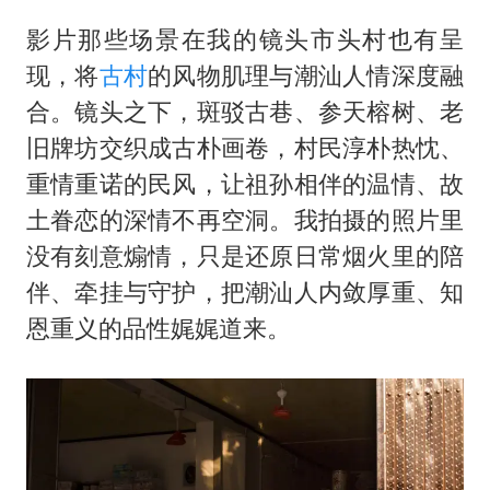
影片那些场景在我的镜头市头村也有呈
现，将
古村
的风物肌理与潮汕人情深度融
合。镜头之下，斑驳古巷、参天榕树、老
旧牌坊交织成古朴画卷，村民淳朴热忱、
重情重诺的民风，让祖孙相伴的温情、故
土眷恋的深情不再空洞。我拍摄的照片里
没有刻意煽情，只是还原日常烟火里的陪
伴、牵挂与守护，把潮汕人内敛厚重、知
恩重义的品性娓娓道来。