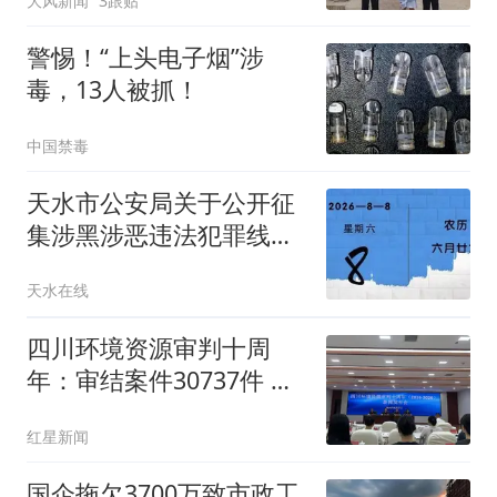
大风新闻
3跟贴
警惕！“上头电子烟”涉
毒，13人被抓！
中国禁毒
天水市公安局关于公开征
集涉黑涉恶违法犯罪线索
的通告
天水在线
四川环境资源审判十周
年：审结案件30737件 多
件案例入选联合国、最高
红星新闻
法典型案例
国企拖欠3700万致市政工