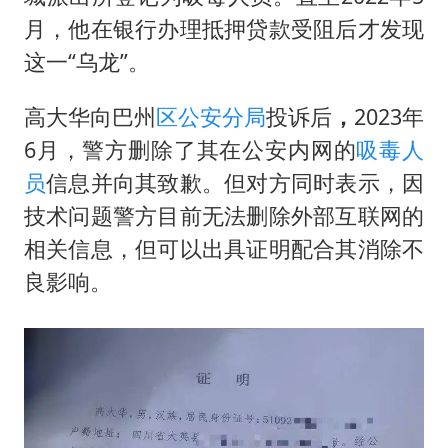
陕西柞水泥石流已致2死 仍有1人失联
月，他在银行办理抵押贷款受阻后才发现
上半年国内居民出游人次34.63亿
这一“乌龙”。
刘浩存百花奖开幕式红裙起舞
高大华向巴州
区公安分局
投诉后
，
2023年
“南湖号”盾构机下线
6月，警方删除了其在公安内网的
吸毒人
店主称换“青海拉面”招牌后生意更好
员
信息并向其致歉。但对方同时表示，因
泰国初中生饮弹自尽前开了26枪
技术问题警方目前无法删除外部互联网的
习近平心系体育强国建设
相关信息，但可以出具证明配合其消除不
良影响。