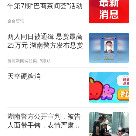
年第7期“巴商茶间荟”活动
金台资讯
两人同日被通缉 悬赏最高
25万元 湖南警方发布悬赏
黄河新闻网吕梁
5跟贴
天空硬糖消
湖南警方公开宣判，被告
人面带手铐，表情严肃。
自媒体分成