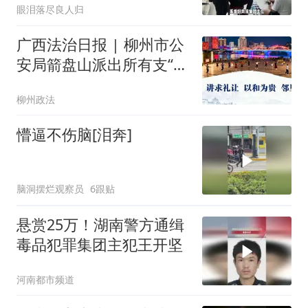
眼泪落尽良人归
广西法治日报 | 柳州市公
安局箭盘山派出所有支“调
解先锋队”
柳州政法
懵逼不伤脑[泪奔]
脑洞摆烂观察员
6跟贴
悬赏25万！湖南警方通缉
毒品犯罪集团主犯王开坚
河南都市频道