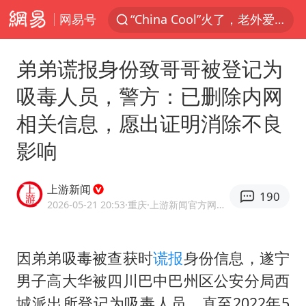
网易号
“China Cool”火了，老外爱上中国避暑游
台风白海豚闭眼浙江上海处于危险半圆
弟弟谎报身份致哥哥被登记为
伊斯兰版北约来了吗
吸毒人员，警方：已删除内网
新疆阿克苏地震
相关信息，愿出证明消除不良
香港宏福苑火灾或由烟头引起
影响
中国父女泰国骑摩托车坠崖1死1伤
网约车司机充电时猝死保险拒赔
上游新闻
190
浙江台州《告全体市民书》
2026-05-21 20:53
·重庆
·上游新闻官方网易号
四川宜宾3.4级地震
周末打虎 宋致远被查
因弟弟吸毒被查获时
谎报
身份信息，遂宁
男子高大华被四川巴中巴州区公安分局西
多所高校取消艺考
城派出所登记为吸毒人员。直至2022年5