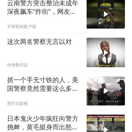
云南警方突击整治未成年
深夜飙车“炸街”，网友：
抓得好！为警察叔叔点赞
开屏新闻客户端
这次两名警察无言以对
传奇数码说
抓一个手无寸铁的人，美
国警察竟然需要这么多支
援
黑不拉影视
日本鬼火少年疯狂向警方
挑衅，黄毛挺身而出怒踹