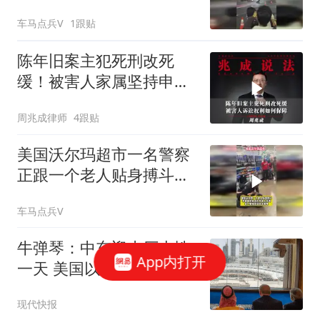
摩托车
车马点兵V
1跟贴
陈年旧案主犯死刑改死
缓！被害人家属坚持申诉
16年，诉讼权利该如何保
周兆成律师
4跟贴
障
美国沃尔玛超市一名警察
正跟一个老人贴身搏斗，
警察最终将其逮捕
车马点兵V
牛弹琴：中东迎来历史性
App内打开
一天 美国以色列肯定五味
杂陈
现代快报