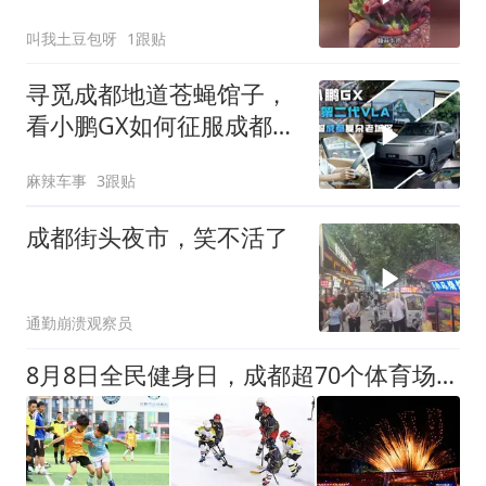
叫我土豆包呀
1跟贴
寻觅成都地道苍蝇馆子，
看小鹏GX如何征服成都复
杂老城区
麻辣车事
3跟贴
成都街头夜市，笑不活了
通勤崩溃观察员
8月8日全民健身日，成都超70个体育场所惠民开放