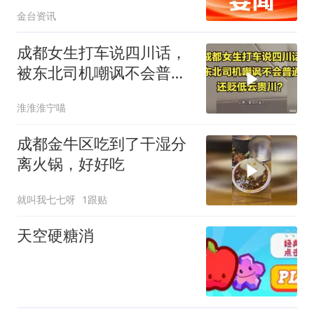
金台资讯
成都女生打车说四川话，
被东北司机嘲讽不会普通
话还贬低云贵川
淮淮淮宁喵
成都金牛区吃到了干湿分
离火锅，好好吃
就叫我七七呀
1跟贴
天空硬糖消