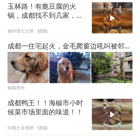
玉林路！有脆豆腐的火
锅，成都找不到几家，真
的好好吃
就叫我七七呀
3跟贴
成都一住宅起火，金毛爬窗边吼叫被邻居发现及时报警，救下整栋楼
鲸探所长
成都鸭王！！海椒市小时
候菜市场里面的味道！！
叫我土豆包呀
1跟贴