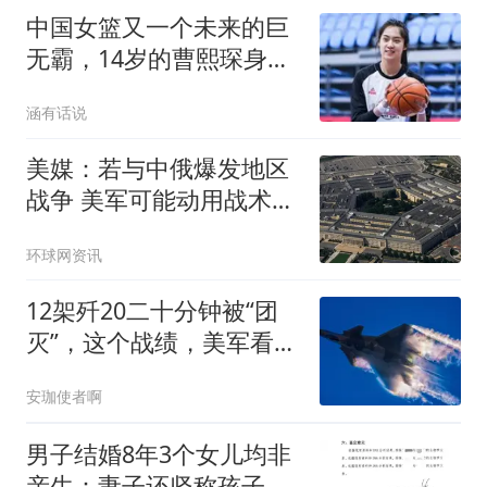
中国女篮又一个未来的巨
无霸，14岁的曹熙琛身高
2米20
涵有话说
美媒：若与中俄爆发地区
战争 美军可能动用战术核
武器
环球网资讯
12架歼20二十分钟被“团
灭”，这个战绩，美军看后
却高兴不起来！
安珈使者啊
男子结婚8年3个女儿均非
亲生：妻子还坚称孩子是