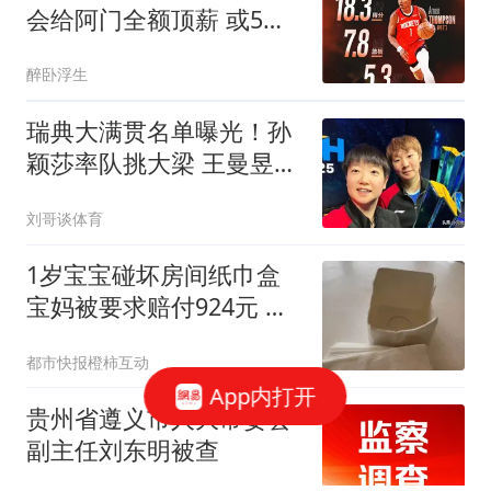
会给阿门全额顶薪 或5年2
亿提前续约
醉卧浮生
瑞典大满贯名单曝光！孙
颖莎率队挑大梁 王曼昱再
出征 林诗栋最意外
刘哥谈体育
1岁宝宝碰坏房间纸巾盒
宝妈被要求赔付924元 酒
店回应
都市快报橙柿互动
App内打开
贵州省遵义市人大常委会
副主任刘东明被查