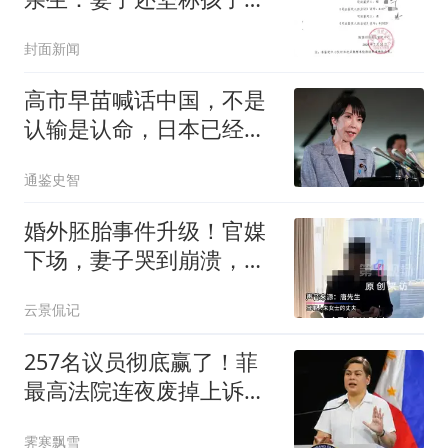
我的
封面新闻
高市早苗喊话中国，不是
认输是认命，日本已经无
人能发动战争
通鉴史智
婚外胚胎事件升级！官媒
下场，妻子哭到崩溃，丈
夫一句话让人胆寒
云景侃记
257名议员彻底赢了！菲
最高法院连夜废掉上诉，
萨拉惨败
霁寒飘雪