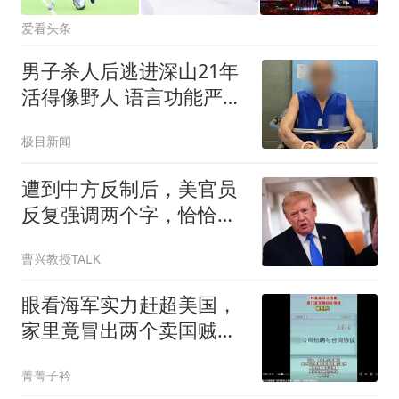
爱看头条
男子杀人后逃进深山21年
活得像野人 语言功能严重
退化
极目新闻
遭到中方反制后，美官员
反复强调两个字，恰恰证
明中方做对了
曹兴教授TALK
眼看海军实力赶超美国，
家里竟冒出两个卖国贼！
身份个个都不简单
菁菁子衿