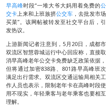
我国编制完成新版全月地质图
早高峰
时段“一堆大爷大妈用着免费的
公
“深圳地面沉降致车辆损坏”不实
交卡
上来和上班族挤
公交车
，去批发市场
男子结婚8年发现3个女儿均非亲生
买菜”。该网帖被转发至社交平台后，引
奋进开新局 实干挑大梁
发热议。
上游新闻记者注意到，5月20日，成都市
双流区智慧蓉城运行中心回应称，直接取
消早高峰老年公交卡免费缺乏政策依据，
但将通过加密838路、801路早高峰班次
满足出行需求。双流区交通运输局相关工
作人员也表示，限制老年卡在高峰时段使
用不现实，年轻乘客与老年乘客也要相互
理解。