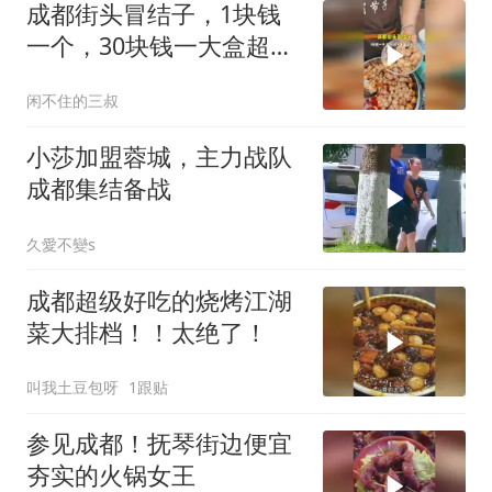
成都街头冒结子，1块钱
一个，30块钱一大盒超满
足
闲不住的三叔
小莎加盟蓉城，主力战队
成都集结备战
久愛不變s
成都超级好吃的烧烤江湖
菜大排档！！太绝了！
叫我土豆包呀
1跟贴
参见成都！抚琴街边便宜
夯实的火锅女王