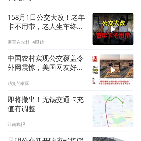
158月1日公交大改！老年
卡不用带，老人坐车终于
省心了
豪哥在农村
4跟贴
中国农村实现公交覆盖令
外网震惊，美国网友好
奇：盈利如何保障？
萌宠的家园
即将撤出！无锡交通卡充
值有调整
江南晚报
昆明公交新开响应式接驳