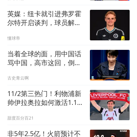
英媒：纽卡就引进弗罗霍
尔特开启谈判，球员解约
金8500万欧
懂球帝
当着全球的面，用中国话
骂中国，高市这回，倒是
撞到了朝鲜枪口上
古史青云啊
11/2第三热门！利物浦新
帅伊拉奥拉如何激活1.16
亿+1.3亿双星？
甜度百分百21
非5年2.5亿！火箭预计不