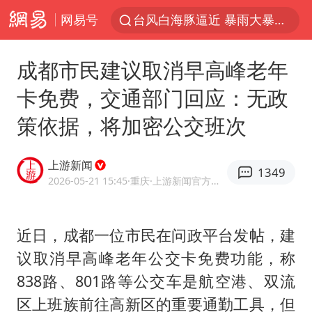
网易号
47岁妈妈突然产女 26岁女儿：很震惊
阿根廷足协发文力挺因凡蒂诺
成都市民建议取消早高峰老年
中国稀土盘中涨停
卡免费，交通部门回应：无政
A股开盘：民爆、CPO等概念走强
策依据，将加密公交班次
日本广岛民众举行游行反对政府行径
21楼高空抛物嫌疑人被拘留
上游新闻
1349
男子杀人后逃进深山21年活得像野人
2026-05-21 15:45
·重庆
·上游新闻官方网易号
日韩股市高开跳水 SK海力士下挫转跌
台风白海豚最新路径研判来了
近日，成都一位市民在问政平台发帖，建
议取消早高峰老年公交卡免费功能，称
OpenAI为免费用户升级GPT-5.6 Luna
838路、801路等公交车是航空港、双流
船舶避风项目停工 多地全力防台风
区上班族前往高新区的重要通勤工具，但