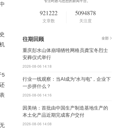
专注时政与思想的新闻平台。
中
921222
5094878
文章数
关注度
史
往期回顾
全部
机
重庆彭水山体崩塌牺牲网格员龚宝冬烈士
安葬仪式举行
2026-08-06 14:18
5
行业一线观察：当AI成为“水与电”，企业下
还
一步拼什么？
表
2026-08-06 14:16
因美纳：首批由中国生产制造基地生产的
本土化产品近期完成客户交付
2026-08-06 14:08
无