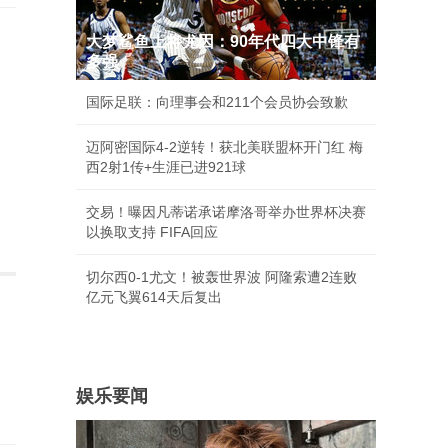
大梦鲨鱼上将尤因：90年代四大中锋有
多强
国际足联：向理事会和211个会员协会致歉
迈阿密国际4-2逆转！获北美联盟杯开门红 梅
西2射1传+生涯已进921球
交易！曝因凡蒂诺承诺摩洛哥举办世界杯决赛
以换取支持 FIFA回应
切尔西0-1尤文！被轰世界波 阿隆索遭2连败
亿元飞翼614天后复出
已
娱乐要闻