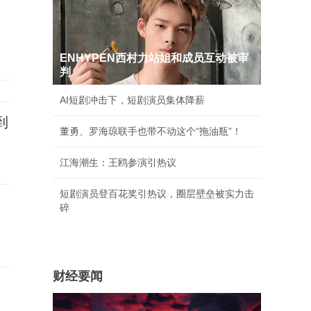
ENHYPEN西村力站姐和成员互动被审
判
AI短剧冲击下，短剧演员集体降薪
到
董勇、罗海琼联手也带不动这个“拖油瓶”！
江海潮生：王鸥参演引热议
短剧演员登百花奖引热议，圈层壁垒被实力击
碎
财经要闻