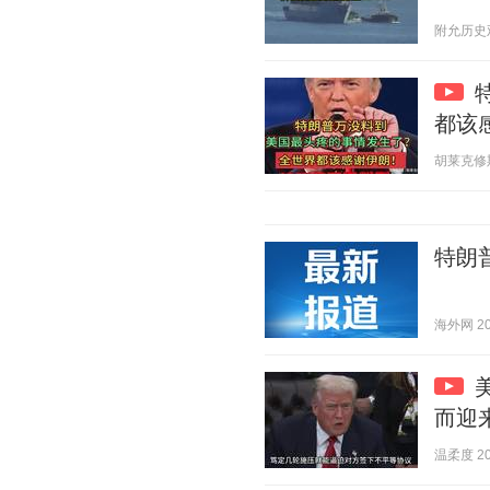
附允历史观 2
都该
胡莱克修斯 2
特朗
海外网 202
而迎
温柔度 202