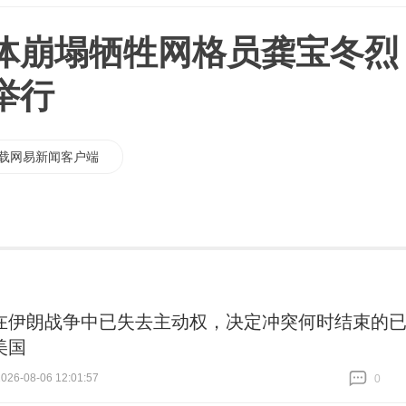
体崩塌牺牲网格员龚宝冬烈
举行
载网易新闻客户端
在伊朗战争中已失去主动权，决定冲突何时结束的
美国
26-08-06 12:01:57
0
跟贴
0