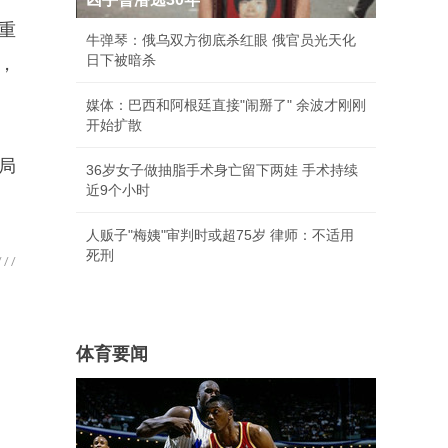
重
牛弹琴：俄乌双方彻底杀红眼 俄官员光天化
日下被暗杀
，
媒体：巴西和阿根廷直接"闹掰了" 余波才刚刚
开始扩散
局
36岁女子做抽脂手术身亡留下两娃 手术持续
近9个小时
人贩子"梅姨"审判时或超75岁 律师：不适用
死刑
体育要闻