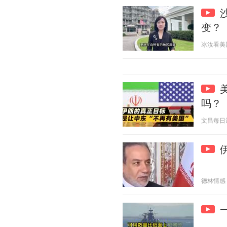
变？
冰汝看美国 2
吗？
文昌每日谈 2
德林情感 20