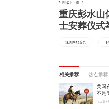
/
阅读下一篇
/
重庆彭水山
士安葬仪式
返回网易首页
下
相关推荐
热点推荐
美国
不是
泪之魂y 20