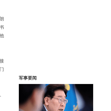
朗
书
他
接
门
军事要闻
、