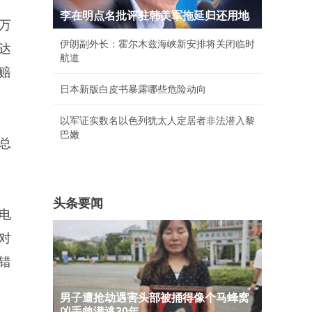
李在明点名批评驻韩美军拖延归还用地
万
伊朗副外长：霍尔木兹海峡新安排将关闭临时
达
航道
赔
日本新版白皮书暴露哪些危险动向
以军证实数名以色列犹太人定居者非法潜入黎
巴嫩
总
头条要闻
电
对
错
男子遭抢劫遇害头部被捅得像个马蜂窝
凶手曾潜逃30年