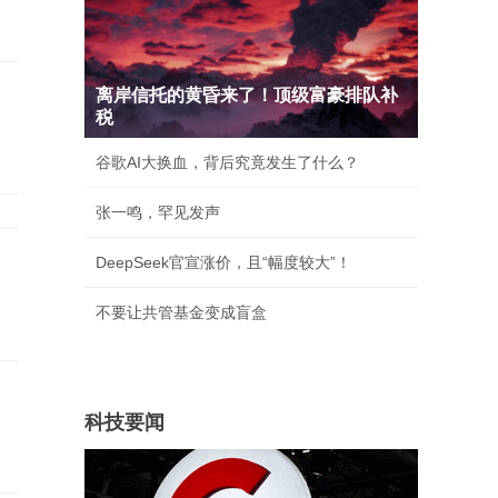
离岸信托的黄昏来了！顶级富豪排队补
税
谷歌AI大换血，背后究竟发生了什么？
张一鸣，罕见发声
DeepSeek官宣涨价，且“幅度较大”！
不要让共管基金变成盲盒
科技要闻