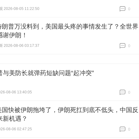
026-08-05 11:22:50
0
跟贴
0
特朗普万没料到，美国最头疼的事情发生了？全世界
感谢伊朗！
026-08-06 03:17:37
0
跟贴
0
普与美防长就弹药短缺问题“起冲突”
6-08-06 13:40:05
0
跟贴
0
美国快被伊朗拖垮了，伊朗死扛到底不低头，中国反
来新机遇？
6-08-06 02:47:25
0
跟贴
0