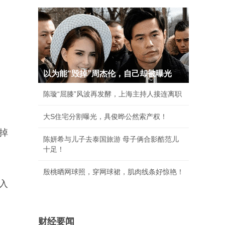
以为能“毁掉”周杰伦，自己却被曝光
陈璇“屈膝”风波再发酵，上海主持人接连离职
大S住宅分割曝光，具俊晔公然索产权！
掉
陈妍希与儿子去泰国旅游 母子俩合影酷范儿
十足！
殷桃晒网球照，穿网球裙，肌肉线条好惊艳！
拖入
财经要闻