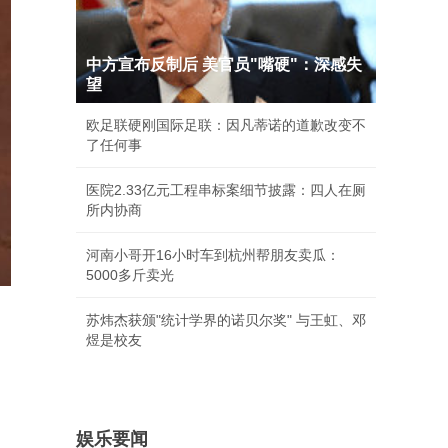
中方宣布反制后 美官员"嘴硬"：深感失
望
欧足联硬刚国际足联：因凡蒂诺的道歉改变不
了任何事
医院2.33亿元工程串标案细节披露：四人在厕
所内协商
河南小哥开16小时车到杭州帮朋友卖瓜：
5000多斤卖光
苏炜杰获颁"统计学界的诺贝尔奖" 与王虹、邓
煜是校友
娱乐要闻