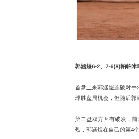
郭涵煜6-2、7-6(8)帕帕
首盘上来郭涵煜连破对手2
球胜盘局机会，但随后郭涵
第二盘双方互有破发，前
烈，郭涵煜在自己的第4个