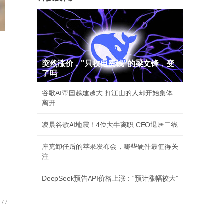
突然涨价，"只收电费钱"的梁文锋，变
了吗
谷歌AI帝国越建越大 打江山的人却开始集体
离开
凌晨谷歌AI地震！4位大牛离职 CEO退居二线
库克卸任后的苹果发布会，哪些硬件最值得关
注
DeepSeek预告API价格上涨：“预计涨幅较大”