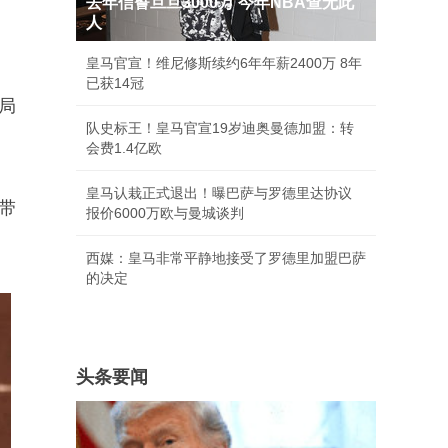
去年信誓旦旦3000万 今年NBA查无此
人
皇马官宣！维尼修斯续约6年年薪2400万 8年
已获14冠
局
队史标王！皇马官宣19岁迪奥曼德加盟：转
会费1.4亿欧
皇马认栽正式退出！曝巴萨与罗德里达协议
带
报价6000万欧与曼城谈判
西媒：皇马非常平静地接受了罗德里加盟巴萨
的决定
头条要闻