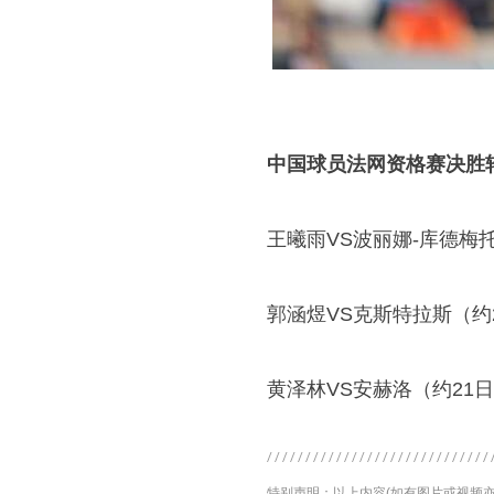
中国球员法网资格赛决胜
王曦雨VS波丽娜-库德梅托
郭涵煜VS克斯特拉斯（约2
黄泽林VS安赫洛（约21日
特别声明：以上内容(如有图片或视频亦