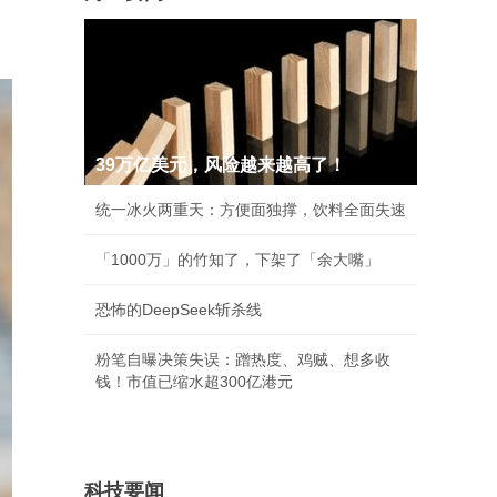
39万亿美元，风险越来越高了！
统一冰火两重天：方便面独撑，饮料全面失速
「1000万」的竹知了，下架了「余大嘴」
恐怖的DeepSeek斩杀线
粉笔自曝决策失误：蹭热度、鸡贼、想多收
钱！市值已缩水超300亿港元
科技要闻