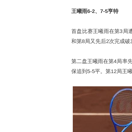
王曦雨
6-2、7-5亨特
首盘比赛王曦雨在第3局
和第8局又先后2次完成破
第二盘王曦雨在第4局率
保追到5-5平。第12局