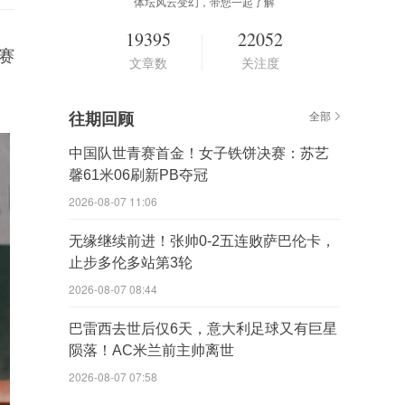
体坛风云变幻，带您一起了解
19395
22052
赛
文章数
关注度
往期回顾
全部
中国队世青赛首金！女子铁饼决赛：苏艺
馨61米06刷新PB夺冠
2026-08-07 11:06
无缘继续前进！张帅0-2五连败萨巴伦卡，
止步多伦多站第3轮
2026-08-07 08:44
巴雷西去世后仅6天，意大利足球又有巨星
陨落！AC米兰前主帅离世
2026-08-07 07:58