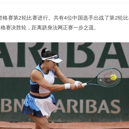
网资格赛第2轮比赛进行。共有4位中国选手出战了第2轮比
资格赛决胜轮，距离跻身法网正赛一步之遥。