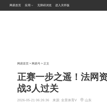
网易首页
应用
无障碍浏览
进入关怀版
网易首页
>
网易号
> 正文
正赛一步之遥！法网资
战3人过关
2026-05-21 06:26:36 来源:
全景体育V
山东