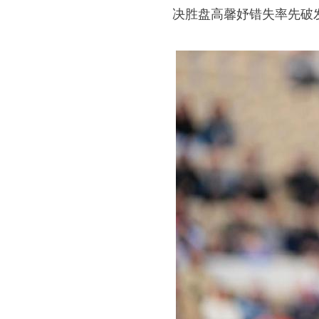
决胜盘高馨妤错失率先破发