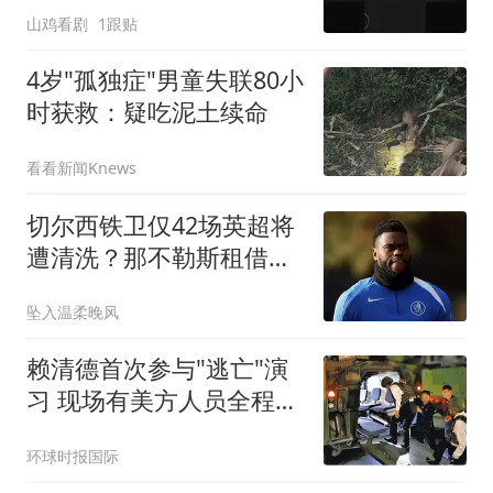
山鸡看剧
1跟贴
4岁"孤独症"男童失联80小
时获救：疑吃泥土续命
看看新闻Knews
切尔西铁卫仅42场英超将
遭清洗？那不勒斯租借谈
判今日定盘
坠入温柔晚风
赖清德首次参与"逃亡"演
习 现场有美方人员全程观
察
环球时报国际