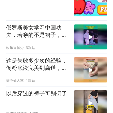
俄罗斯美女学习中国功
夫，若穿的不是裙子，保
证没有人敢笑
欢乐逗咖秀
3跟贴
这是失败多少次的经验，
倒粉底液完美到离谱，妥
妥的人间分液漏斗
搞怪仙人掌
1跟贴
以后穿过的裤子可别扔了