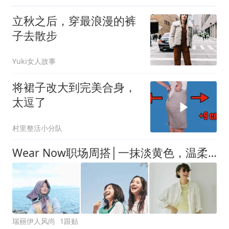
立秋之后，穿最浪漫的裤
子去散步
Yuki女人故事
将裙子改大到完美合身，
太逗了
村里整活小分队
Wear Now职场周搭│一抹淡黄色，温柔续写夏末浪漫
瑞丽伊人风尚
1跟贴