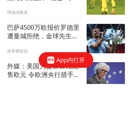
向日本籍主帅证明
球场没跑道
巴萨4500万欧报价罗德里
遭曼城拒绝，金球先生或
明夏免费离队
体育硬核说
App内打开
外媒：美国为提振日元抛
售欧元 令欧洲央行措手不
及
环球网资讯
女子丧偶后婆家转移百万
赔偿金 丈夫亲属:钱可能
烧了
极目新闻