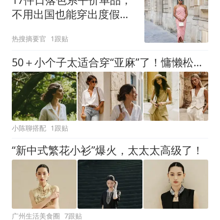
不用出国也能穿出度假贵
气感
热搜摘要官
1跟贴
50＋小个子太适合穿“亚麻”了！慵懒松弛，轻松拿捏不费力时尚感
小陈聊搭配
1跟贴
“新中式繁花小衫”爆火，太太太高级了！
广州生活美食圈
7跟贴