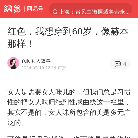
网易号
上海：台风白海豚或将带来龙卷风
四川宜宾高县4.9级地震致1死
红色，我想穿到60岁，像赫本
国乒男单横滨冠军赛全军覆没
那样！
38岁演员求职万岁山NPC成功
胡彦斌获《歌手2026》歌王
Yuki女人故事
4
U17国足三连胜晋级明日之星半决赛
2026-05-19 22:19
·广东
美股存储板块集体大跌
女人是需要女人味儿的，但我们总是习惯
中巨芯：上半年归母净利润1405.77万元
性的把女人味归结到性感曲线这一栏里，
东航：国内客票提前14天免费退改
其实不是的，女人味所包含的美是多元广
日本试射“战斧”导弹，国防部回应
泛的。
名创优品回应女子吐槽内裤质量差