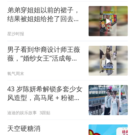
弟弟穿姐姐以前的裙子，
结果被姐姐给抢了回去，
网友：限时皮肤到期了
星沙时报
男子看到华裔设计师王薇
薇，“婚纱女王”活成每个
女孩都希望的样子，男
氧气周末
子：谁能想到她已经77岁
了啊
43 岁陈妍希解锁多套少女
风造型，高马尾 + 粉裙无
年龄违和感
迪迪的娱乐故事
3跟贴
天空硬糖消