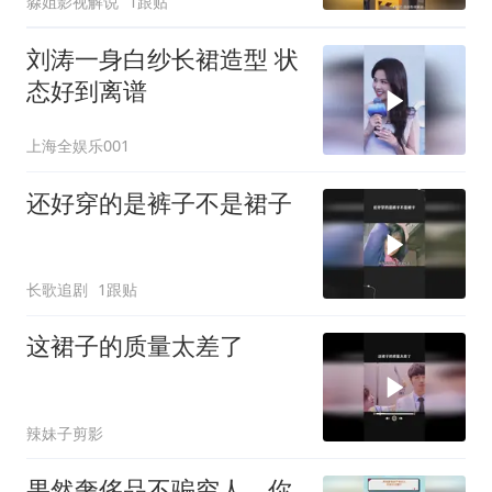
淼姐影视解说
1跟贴
刘涛一身白纱长裙造型 状
态好到离谱
上海全娱乐001
还好穿的是裤子不是裙子
长歌追剧
1跟贴
这裙子的质量太差了
辣妹子剪影
果然奢侈品不骗穷人，你