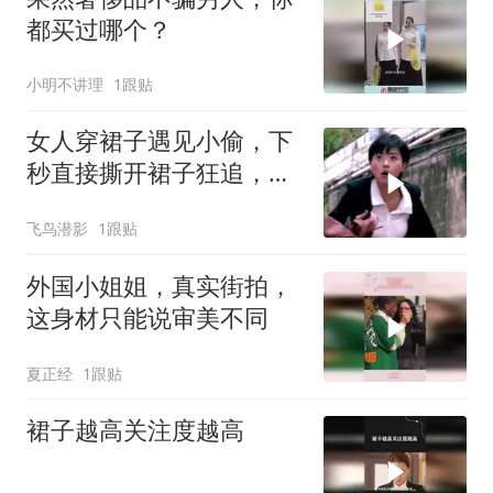
都买过哪个？
小明不讲理
1跟贴
女人穿裙子遇见小偷，下
秒直接撕开裙子狂追，太
精彩了
飞鸟潜影
1跟贴
外国小姐姐，真实街拍，
这身材只能说审美不同
夏正经
1跟贴
裙子越高关注度越高