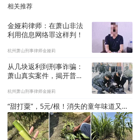
相关推荐
金娅莉律师：在萧山非法
利用信息网络罪这样判！
杭州萧山刑事律师金娅莉
从几块返利到刑事诈骗：
萧山真实案件，揭开普通
人误入诈骗全过程
杭州萧山刑事律师金娅莉
“甜打粟”，5元/根！消失的童年味道又回来了！