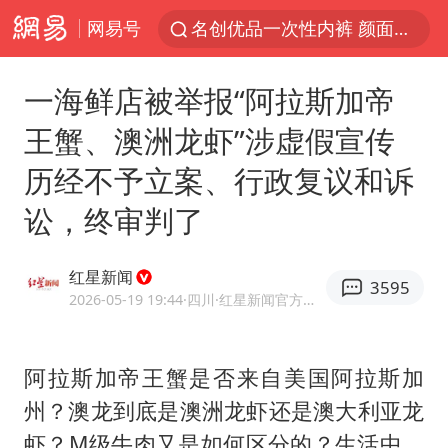
网易号
名创优品一次性内裤 颜面尽失
四川宜宾3.4级地震
一海鲜店被举报“阿拉斯加帝
伊斯兰版北约来了吗
王蟹、澳洲龙虾”涉虚假宣传
云南一地村民过火把节意外灼伤16人
历经不予立案、行政复议和诉
中国父女泰国骑摩托车坠崖1死1伤
讼，终审判了
香港宏福苑火灾或由烟头引起
网约车司机充电时猝死保险拒赔
红星新闻
3595
浙江台州《告全体市民书》
2026-05-19 19:44
·四川
·红星新闻官方网易号
周末打虎 宋致远被查
多所高校取消艺考
阿拉斯加帝王蟹是否来自美国阿拉斯加
州？澳龙到底是澳洲龙虾还是澳大利亚龙
上半年国内居民出游人次34.63亿
虾？M级牛肉又是如何区分的？生活中，