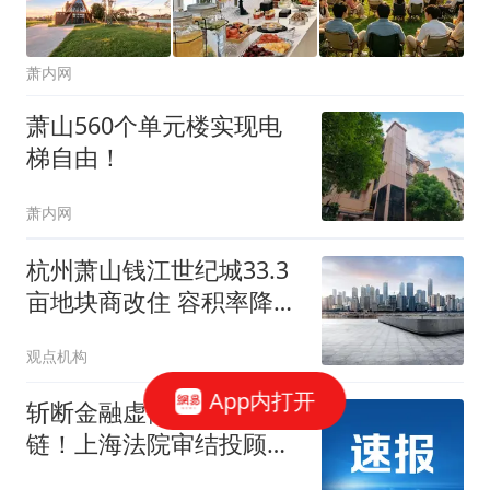
萧内网
萧山560个单元楼实现电
梯自由！
萧内网
杭州萧山钱江世纪城33.3
亩地块商改住 容积率降至
2.5
观点机构
App内打开
斩断金融虚假维权黑产
链！上海法院审结投顾黑
产敲诈案，厘清金融维权