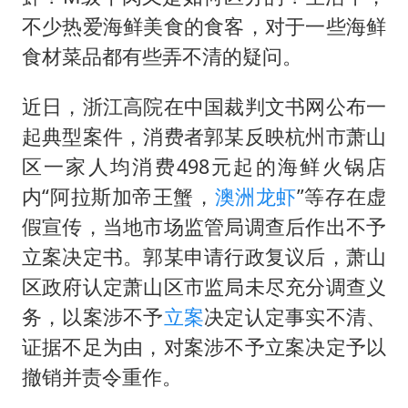
陕西柞水泥石流已致2死 仍有1人失联
不少热爱海鲜美食的食客，对于一些海鲜
店主称换“青海拉面”招牌后生意更好
食材菜品都有些弄不清的疑问。
泰国初中生饮弹自尽前开了26枪
近日，浙江高院在中国裁判文书网公布一
22岁女生独闯南太行失联12天
起典型案件，消费者郭某反映杭州市萧山
万岁山接盘烂尾恒大文旅城
区一家人均消费498元起的海鲜火锅店
习近平心系体育强国建设
内“阿拉斯加帝王蟹，
澳洲龙虾
”等存在虚
假宣传，当地市场监管局调查后作出不予
立案决定书。郭某申请行政复议后，萧山
区政府认定萧山区市监局未尽充分调查义
务，以案涉不予
立案
决定认定事实不清、
证据不足为由，对案涉不予立案决定予以
撤销并责令重作。