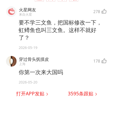
火星网友
278
来自火星
要不学三文鱼，把国标修改一下，
虹鳟鱼也叫三文鱼。这样不就好
了？
2026-05-19
穿过骨头抚摸皮
178
上海
你第一次来大国吗
2026-05-20
打开APP发贴
3595
条跟贴