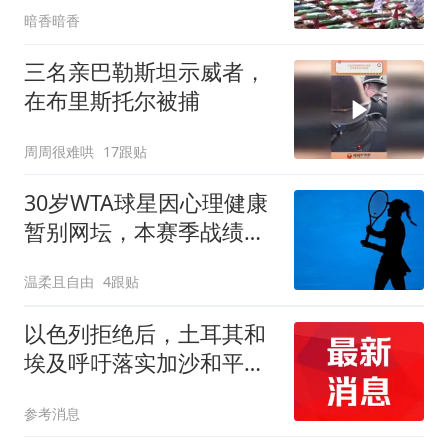
暗香暗香
三名亲巴勒斯坦示威者，
在布里斯托尔被捕
周周很难哄
17跟贴
30岁WTA球星因心理健康
暂别网坛，本赛季战绩仅
4胜19负
温柔且自由
4跟贴
以色列拒绝后，土耳其和
埃及呼吁落实加沙和平计
划
参考消息