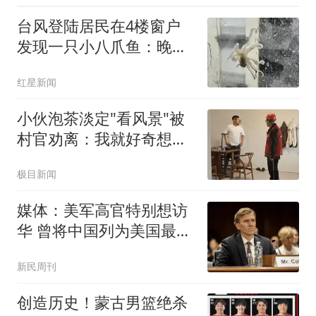
台风登陆居民在4楼窗户
发现一只小八爪鱼：晚上
已吃掉
红星新闻
小伙泡茶淡定"看风景"被
村官劝离：我就好奇想看
台风
极目新闻
媒体：美军高官特别想访
华 曾将中国列为美国最大
威胁
新民周刊
创造历史！蒙古男篮绝杀