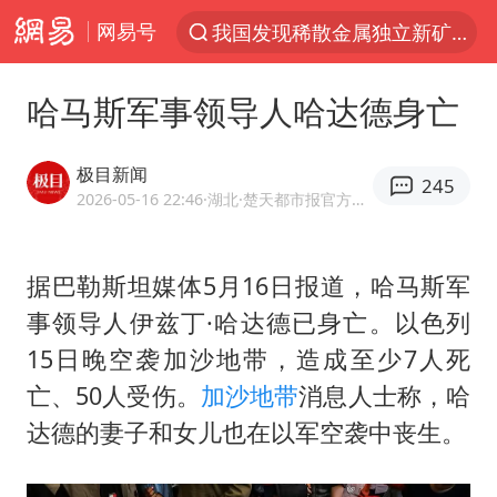
网易号
台风“白海豚”登陆 各地各部门全力应对
部分银行上调存款利率
哈马斯军事领导人哈达德身亡
小沈阳加盟《披荆斩棘》
新疆生产建设兵团生态环境局原局长被查
极目新闻
245
朱一龙的鼻子怎么了
2026-05-16 22:46
·湖北
·楚天都市报官方网易号
上海暴雨已致多处积水
据巴勒斯坦媒体5月16日报道，
哈马斯
军
三预警齐发 11个省份有大到暴雨
事领导人伊兹丁·
哈达德
已身亡。以色列
上海地铁4条线路全线停运
15日晚空袭加沙地带，造成至少7人死
上海鼓励居家办公
亡、50人受伤。
加沙地带
消息人士称，哈
4.2平卫生间补漏注胶花1.55万
达德的妻子和女儿也在以军空袭中丧生。
国乒连续两站无缘冠军