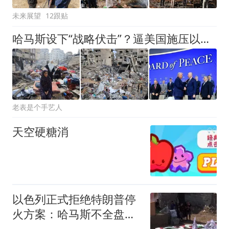
未来展望
12跟贴
哈马斯设下“战略伏击”？逼美国施压以色列，先从加沙撤军
老表是个手艺人
天空硬糖消
以色列正式拒绝特朗普停
火方案：哈马斯不全盘缴
械，以方绝不撤军