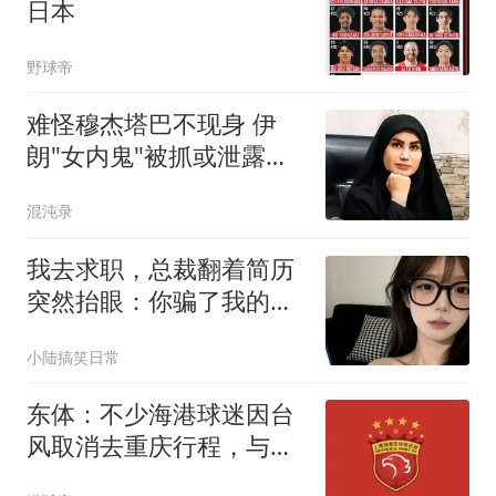
日本
野球帝
难怪穆杰塔巴不现身 伊
朗"女内鬼"被抓或泄露大
量机密
混沌录
我去求职，总裁翻着简历
突然抬眼：你骗了我的
婚，还想骗我的钱？
小陆搞笑日常
东体：不少海港球迷因台
风取消去重庆行程，与英
博补赛大概率在8月