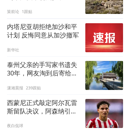
克兰的童话该醒了
策前论
1跟贴
内塔尼亚胡拒绝加沙和平
计划 反悔同意从加沙撤军
新华社
泰州父亲的手写家书遗失
30年，网友淘到后寄给女
儿：花鸟市场搬了，但爱
潇湘晨报
239跟贴
还在
西蒙尼正式敲定阿尔瓦雷
斯留队决议，阿森纳引援
希望再度落空
夜白侃球