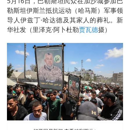
5月16日，巴勒斯坦民众在加沙城参加巴
勒斯坦伊斯兰抵抗运动（哈马斯）军事领
导人伊兹丁·哈达德及其家人的葬礼。新
华社发（里泽克·阿卜杜勒
贾瓦德
摄）