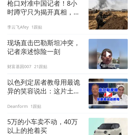
枪口对准中国记者！8小
时蹲守只为揭开真相，以
色列你欠一个解释
李云飞Afey
1跟贴
现场直击巴勒斯坦冲突，
记者亲述惊险一刻
财富基因007
21跟贴
以色列定居者教母用最诡
异的笑容说出：这片土地
只归犹太人，不接受主权
1跟贴
Deanform
的巴勒斯坦人，不配留下
5万的小车卖不动，40万
以上的抢着买