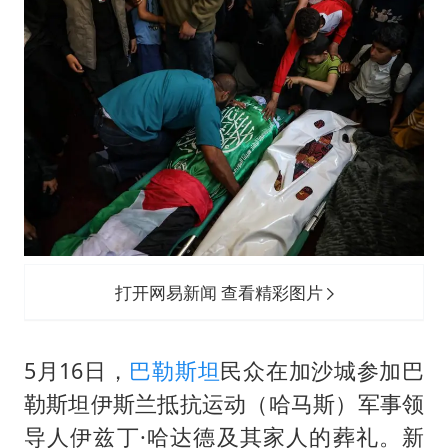
5万小车卖不动 微型代步车集体遇冷
湖北启动重大气象灾害三级应急响应
白海豚路径图
周星驰妈妈现身香港首映礼
56岁刘奕君跟13岁女儿合跳
大疆错失宇树
从科技创新看开局起步的时与势
打开网易新闻 查看精彩图片
5月16日，
巴勒斯坦
民众在加沙城参加巴
勒斯坦伊斯兰抵抗运动（哈马斯）军事领
导人伊兹丁·哈达德及其家人的葬礼。新