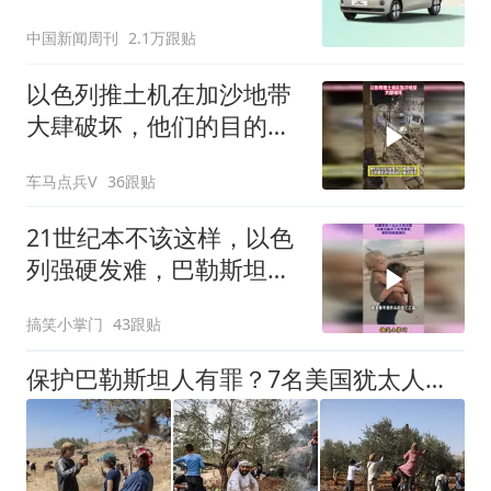
中国新闻周刊
2.1万跟贴
以色列推土机在加沙地带
大肆破坏，他们的目的就
是为了摧毁这里
车马点兵V
36跟贴
21世纪本不该这样，以色
列强硬发难，巴勒斯坦承
认潮来袭
搞笑小掌门
43跟贴
保护巴勒斯坦人有罪？7名美国犹太人被禁止入境，以色列够狠