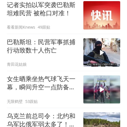
记者实拍以军突袭巴勒斯
坦难民营 被枪口对准！
看看新闻Knews
49跟贴
巴勒斯坦：民营军事抓捕
行动致数十人伤亡
青田花姑娘
女生晒乘坐热气球飞天一
幕，瞬间升空一点防备都
没有
无限鹤壁
53跟贴
乌克兰前总司令：北约和
乌军比俄军弱太多了！乌