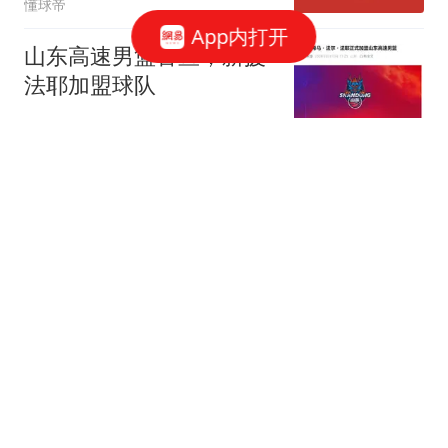
懂球帝
App内打开
山东高速男篮官宣，新援
法耶加盟球队
闪电新闻
A股：早盘科技突然跳水
了,种种迹象表明,下午或
将迎更大调整行情?
云鹏叙事
武契奇：欧洲已处于大战
边缘
吉刻新闻