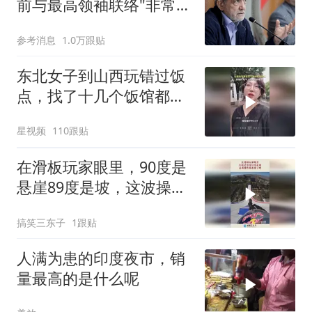
前与最高领袖联络"非常困
难"
参考消息
1.0万跟贴
东北女子到山西玩错过饭
点，找了十几个饭馆都没
开门：午休到几点
星视频
110跟贴
在滑板玩家眼里，90度是
悬崖89度是坡，这波操作
都看傻了吧！
搞笑三东子
1跟贴
人满为患的印度夜市，销
量最高的是什么呢