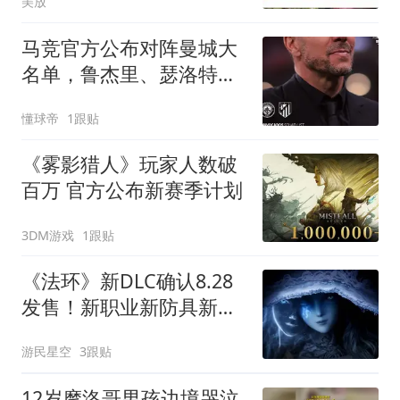
美放
马竞官方公布对阵曼城大
名单，鲁杰里、瑟洛特等
球员未入选
懂球帝
1跟贴
《雾影猎人》玩家人数破
百万 官方公布新赛季计划
3DM游戏
1跟贴
《法环》新DLC确认8.28
发售！新职业新防具新功
能
游民星空
3跟贴
12岁摩洛哥男孩边境哭泣