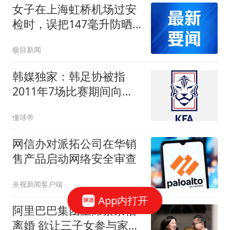
内，并非泄洪系突发山洪
女子在上海虹桥机场过安
检时，误把147毫升防晒
霜放入随身背包，安检员
极目新闻
拿出分装瓶帮她分装，女
子：我遇到了“神仙”安检
韩媒独家：韩足协被指
员，工号是HQ3137
2011年7场比赛期间向十
多名外国裁判提供性招待
懂球帝
网信办对派拓公司在华销
售产品启动网络安全审查
央视新闻客户端
App内打开
阿里巴巴集团主席蔡崇信
离婚 欲让三子女参与家族