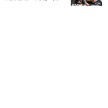
事业
中国新闻周刊
10万床位空一半！砸200
万只拿回80万，民宿躺赚
神话彻底碎了
饭点资讯
高温天气8日消散！专家
解读：副热带高压发生断
裂 山东不再受其控制
闪电新闻
女子家中两块玻璃"热炸"
维修师傅:一夏天换一两百
片
极目新闻
热搜