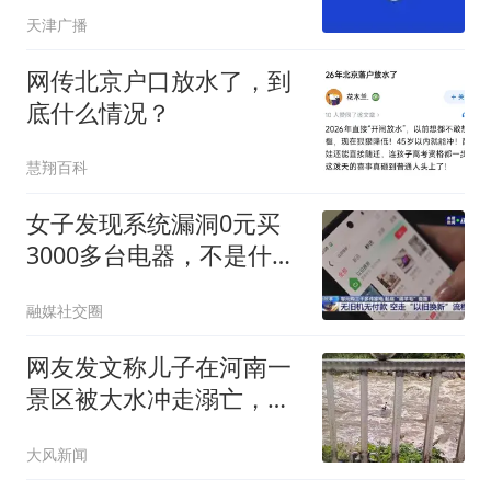
降温！
天津广播
网传北京户口放水了，到
底什么情况？
慧翔百科
女子发现系统漏洞0元买
3000多台电器，不是什么
羊毛都能想薅就薅
融媒社交圈
网友发文称儿子在河南一
景区被大水冲走溺亡，质
疑泄洪未提前通知，当地
大风新闻
回应：事发河道不在景区