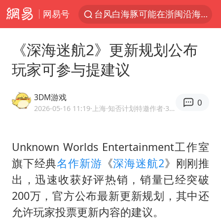
网易号
台风白海豚可能在浙闽沿海登陆
金饰克价大幅跳涨
《深海迷航2》更新规划公布
多地要求领导干部带头休假
玩家可参与提建议
女子利用漏洞0元薅走3000多件家电
24小时不关空调 电费会更低吗
3DM游戏
0
中国“五箭齐发”反制美国
2026-05-16 11:19
·上海
·知否计划特邀作者·3DMGAME官方网易号
龚宝冬烈士安葬仪式举行
Unknown Worlds Entertainment工作室
浙江舟山21条水上客运航线停航
旗下经典
名作
新游
《
深海迷航2
》刚刚推
中央气象台发布台风黄色预警
出，迅速收获好评热销，销量已经突破
狄龙7300万提前续约值不值
200万，官方公布最新更新规划，其中还
“梅姨”准确年龄仍未知
允许玩家投票更新内容的建议。