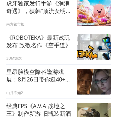
虎牙独家发行手游《消消
奇遇》，获韩“顶流女明
星”IP授权
南方都市报
《ROBOTEKA》最新试玩
发布 致敬名作《空手道》
3DM游戏
里昂脸模空降科隆游戏
展：8月26日带你逛40+新
游，有鬼武者
山月不知2
经典FPS《A.V.A 战地之
王》制作新游 旧瓶装新酒