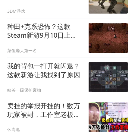
3DM游戏
种田+克系恐怖？这款
Steam新游9月10日上
线，画风有点怪
菜但瘾大第一名
我的背包一打开就闪退？
这款新游让我找到了原因
峡谷一级保护废物
卖挂的举报开挂的！数万
玩家被封，工作室老板上
天台
休高逸