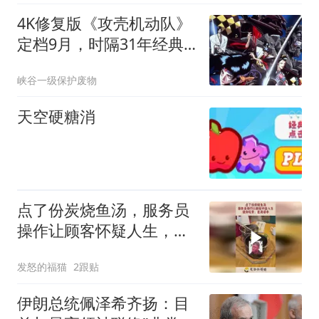
4K修复版《攻壳机动队》
定档9月，时隔31年经典
神作重返大银幕
峡谷一级保护废物
天空硬糖消
点了份炭烧鱼汤，服务员
操作让顾客怀疑人生，健
身玩家：是真碳水
发怒的福猫
2跟贴
伊朗总统佩泽希齐扬：目