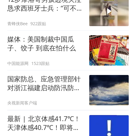
恳求西班牙士兵：“可不可
以不要把我遣返回国”
青蜂侠Bee
922跟贴
媒体：美国制裁中国瓜
子、饺子 到底在怕什么
中国能源网
1523跟贴
国家防总、应急管理部针
对浙江福建启动防汛防台
风四级应急响应
央视新闻客户端
最新 | 北京体感41.7℃！
天津体感40.7℃！即将大