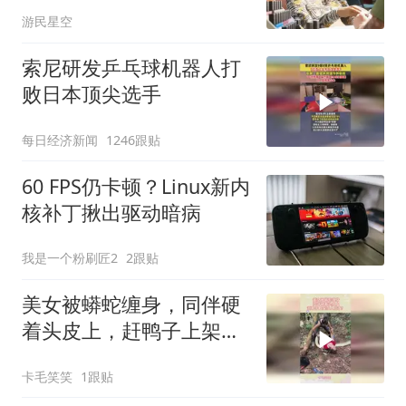
爆
游民星空
索尼研发乒乓球机器人打
败日本顶尖选手
每日经济新闻
1246跟贴
60 FPS仍卡顿？Linux新内
核补丁揪出驱动暗病
我是一个粉刷匠2
2跟贴
美女被蟒蛇缠身，同伴硬
着头皮上，赶鸭子上架强
人所难！
卡毛笑笑
1跟贴