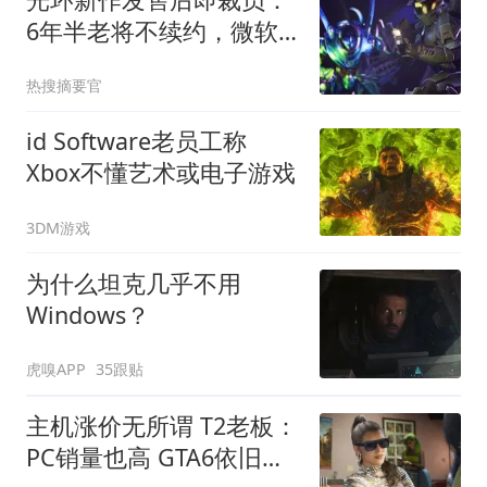
6年半老将不续约，微软
月内已裁1600人
热搜摘要官
id Software老员工称
Xbox不懂艺术或电子游戏
3DM游戏
为什么坦克几乎不用
Windows？
虎嗅APP
35跟贴
主机涨价无所谓 T2老板：
PC销量也高 GTA6依旧卖