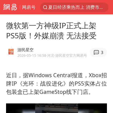
网易号
夏日经济乘热而上 消费市场向新而行
白海豚对华东华北影响会大于巴威
微软第一方神级IP正式上架
于东来回应胖东来近25年老店年底关闭
PS5版！外媒崩溃 无法接受
以拒绝“和平委员会”的加沙和平计划
浙江省甬江发生2026年第1号洪水
游民星空
3
独闯南太行的失联女生最后轨迹已确认
2026-05-15 16:58
·河北
·游民星空官方网易号
美将每月供乌爱国者拦截导弹
近日，据Windows Central报道，Xbox招
全球最大级别运输船通过长江大桥
牌IP《光环：战役进化》的PS5实体占位
央视新主播李秋莹母校发文祝贺
包装盒已上架GameStop线下门店。
上门女婿出轨女邻居多年被判重婚罪
国足U17与阿森纳决赛取消 并列冠军