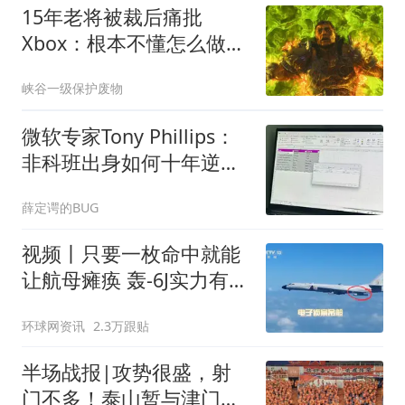
15年老将被裁后痛批
Xbox：根本不懂怎么做游
戏
峡谷一级保护废物
微软专家Tony Phillips：
非科班出身如何十年逆袭
成为Office大师？
薛定谔的BUG
视频丨只要一枚命中就能
让航母瘫痪 轰-6J实力有多
强？
环球网资讯
2.3万跟贴
半场战报|攻势很盛，射
门不多！泰山暂与津门虎