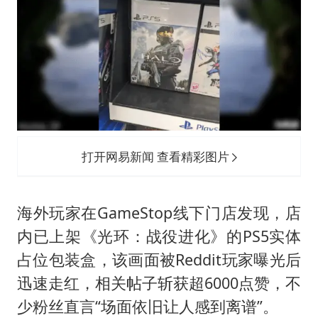
香港刷新1884年以来最高气温纪录
上海全力守护市民“菜篮子”
暑期研学游升温 在旅途中增长知识
猫咪过火把节被抹成黑猫
宝妈给四胞胎取名平安喜乐
BLG经理辟谣Bin离队
打开网易新闻 查看精彩图片
总书记点赞的非遗苗绣焕发新生机
海外玩家在GameStop线下门店发现，店
内已上架《光环：战役进化》的PS5实体
占位包装盒，该画面被Reddit玩家曝光后
迅速走红，相关帖子斩获超6000点赞，不
少粉丝直言“场面依旧让人感到离谱”。