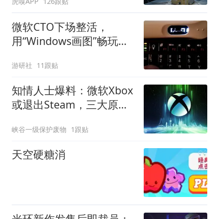
虎嗅APP
126跟贴
微软CTO下场整活，
用“Windows画图”畅玩
DOOM
游研社
11跟贴
知情人士爆料：微软Xbox
或退出Steam，三大原因
曝光
峡谷一级保护废物
1跟贴
天空硬糖消
光环新作发售后即裁员：