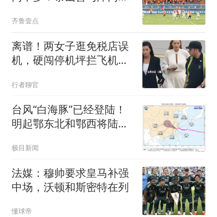
0：0互交白卷
齐鲁壹点
离谱！两女子逛免税店误
机，硬闯停机坪拦飞机：
以为飞机会等人
行者聊官
台风“白海豚”已经登陆！
明起鄂东北和鄂西将陆续
迎来暴雨
极目新闻
法媒：穆帅要求皇马补强
中场，沃顿和斯密特在列
懂球帝