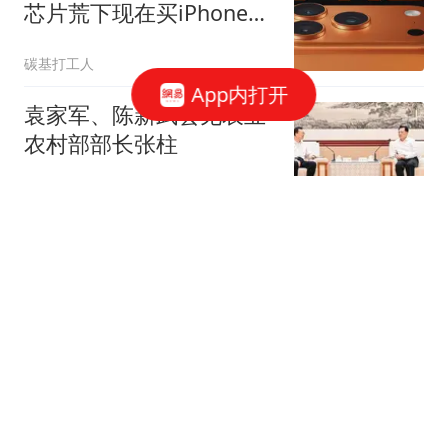
芯片荒下现在买iPhone
17能省多少钱？
碳基打工人
App内打开
袁家军、陈新武会见农业
农村部部长张柱
政知新媒体
多个平台启动应急保障，
飞猪：消费者可申请无损
退改，将兜底退改损失；
极目新闻
去哪儿：符合条件订单可
免费取消；携程：关注航
《功夫女足》最大遗憾？
司政策协助用户退改
到处都是周星驰，但一直
没有周星驰！