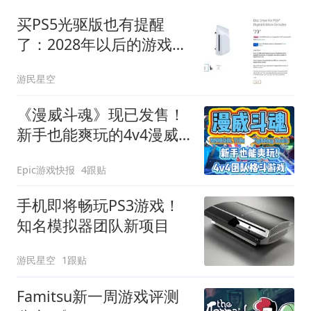
买PS5光驱版也有提醒
了：2028年以后的游戏不
能玩
游民星空
《漫威斗魂》现已发售！
新手也能爽玩的4v4漫威
格斗！
Epic游戏快报
4跟贴
手机即将畅玩PS3游戏！
知名模拟器团队新项目
游民星空
1跟贴
Famitsu新一周游戏评测