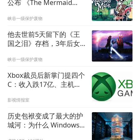
公布 《The Mermaid
Mask》等作在列
峡谷一级保护废物
他去世前5天留下的《王
国之泪》存档，3年后女
友终于打开
峡谷一级保护废物
Xbox裁员后新掌门提四个
C：收入跌17亿、主机涨
价，能否翻身？
影视情报室
历史包袱变成了最大的护
城河：为什么 Windows
保留 Win32 API？