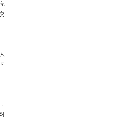
完
交
。
人
国
，
对