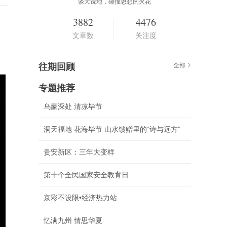
谈天说地，碰撞思想的火花
3882
4476
文章数
关注度
往期回顾
全部
专题推荐
乌蒙深处 清凉毕节
洞天福地 花海毕节 山水馈赠里的“诗与远方”
贵安新区：三年大变样
第十个全民国家安全教育日
京彩不设限•经济热力站
忆满九州 情思华夏