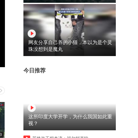
网友分享自己养的小猫，本以为是个灵
珠没想到是魔丸
今日推荐
这所印度大学开学，为什么我国如此重
视？
3
01:43
01:29