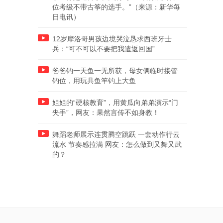
位考级不带古筝的选手。”（来源：新华每
日电讯）
12岁摩洛哥男孩边境哭泣恳求西班牙士
兵：“可不可以不要把我遣返回国”
爸爸钓一天鱼一无所获，母女俩临时接管
钓位，用玩具鱼竿钓上大鱼
姐姐的“硬核教育”，用黄瓜向弟弟演示“门
夹手”，网友：果然言传不如身教！
舞蹈老师展示连贯腾空跳跃 一套动作行云
流水 节奏感拉满 网友：怎么做到又舞又武
的？