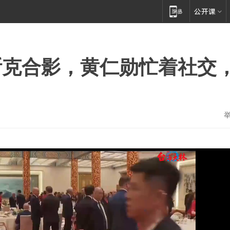
斯克合影，黄仁勋忙着社交