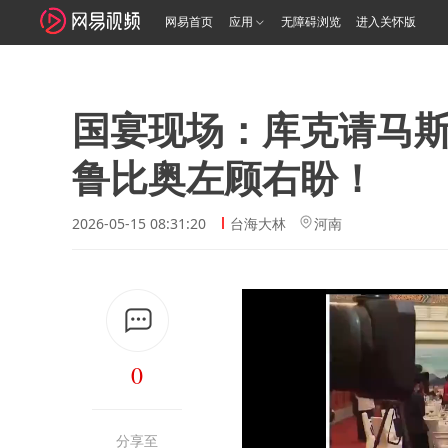
网易首页
应用
无障碍浏览
进入关怀版
国宴现场：库克请马
鲁比奥左顾右盼！
2026-05-15 08:31:20
台海大林
河南
0
分享至