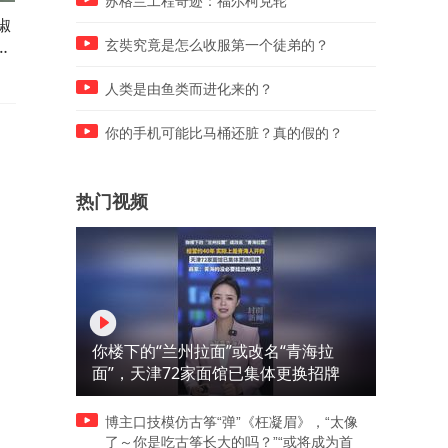
苏格兰工程奇迹：福尔柯克轮
椒
泰国学生用桌椅堵住门，他们
伊朗总统：欧洲连决策权都
送
蜷缩在课桌下躲避枪击！
有，与法国达成协议却被美
玄奘究竟是怎么收服第一个徒弟的？
推翻！
人类是由鱼类而进化来的？
你的手机可能比马桶还脏？真的假的？
热门视频
你楼下的“兰州拉面”或改名“青海拉
面”，天津72家面馆已集体更换招牌
博主口技模仿古筝“弹”《枉凝眉》，“太像
了～你是吃古筝长大的吗？”“或将成为首