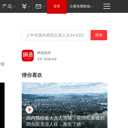
登录
注册免费邮箱
，
网易新闻
iOS
Android
举报
猜你喜欢
国内规模最大无人古镇，花50亿新建的
四合院竟没人住，发生了啥