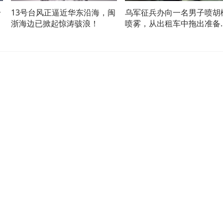
岩
13号台风正逼近华东沿海，闽
乌军征兵办向一名男子喷胡
留
浙海边已掀起惊涛骇浪！
喷雾，从出租车中拖出准备
往前线！