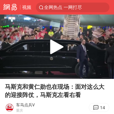
视频
全网热点 一网打尽
00:00
02:01
Play
Ent
full
马斯克和黄仁勋也在现场：面对这么大
的迎接阵仗，马斯克左看右看
车马点兵V
14
重庆