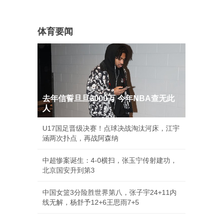
体育要闻
去年信誓旦旦3000万 今年NBA查无此
人
U17国足晋级决赛！点球决战淘汰河床，江宇
涵两次扑点，再战阿森纳
中超惨案诞生：4-0横扫，张玉宁传射建功，
北京国安升到第3
中国女篮3分险胜世界第八，张子宇24+11内
线无解，杨舒予12+6王思雨7+5