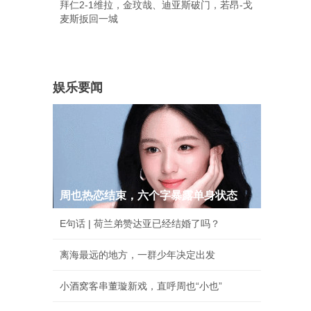
拜仁2-1维拉，金玟哉、迪亚斯破门，若昂-戈
麦斯扳回一城
娱乐要闻
周也热恋结束，六个字暴露单身状态
E句话 | 荷兰弟赞达亚已经结婚了吗？
离海最远的地方，一群少年决定出发
小酒窝客串董璇新戏，直呼周也“小也”