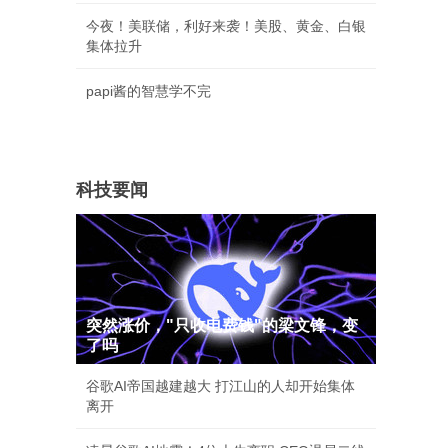
今夜！美联储，利好来袭！美股、黄金、白银
集体拉升
papi酱的智慧学不完
科技要闻
突然涨价，"只收电费钱"的梁文锋，变
了吗
谷歌AI帝国越建越大 打江山的人却开始集体
离开