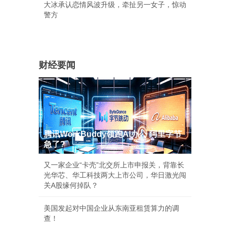
大冰承认恋情风波升级，牵扯另一女子，惊动
警方
财经要闻
腾讯WorkBuddy领跑AI办公 阿里字节
急了?
又一家企业“卡壳”北交所上市申报关，背靠长
光华芯、华工科技两大上市公司，华日激光闯
关A股缘何掉队？
美国发起对中国企业从东南亚租赁算力的调
查！