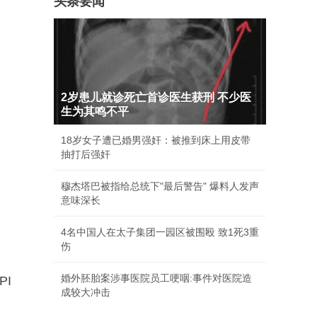
头条要闻
2岁患儿就诊死亡首诊医生获刑 不少医
生为其鸣不平
18岁女子遭已婚男强奸：被推到床上用皮带
抽打后强奸
穆杰塔巴被指给总统下"最后警告" 爆料人发声
意味深长
4名中国人在太子集团一园区被围殴 致1死3重
伤
婚外胚胎案涉事医院员工哽咽:事件对医院造
PI
成较大冲击