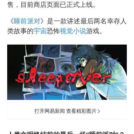
售，目前商店页面已正式上线。
老挝国会主席赛宋蓬逝世
《
睡前派对
》是一款讲述最后两名幸存人
购飞机票7分钟后退票被扣2022元
类故事的
宇宙
恐怖
视觉小说
游戏。
《欢迎来龙餐馆》口碑
泰国初中生饮弹自尽前开了26枪
酒店花洒现排泄物住客索赔遭拒
夏日经济乘“热”而上 消费市场向“新”而行
乐享全民健身 共筑健康中国
打开网易新闻 查看精彩图片