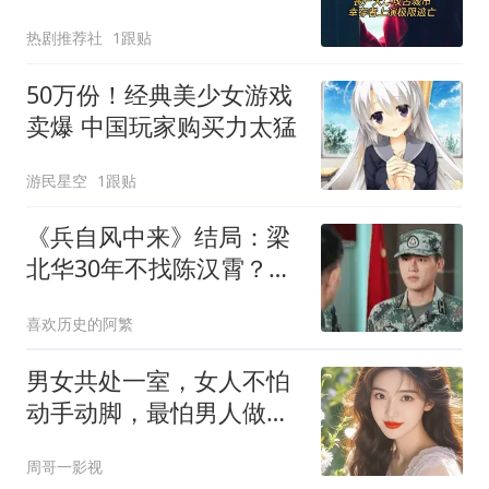
热剧推荐社
1跟贴
50万份！经典美少女游戏
卖爆 中国玩家购买力太猛
游民星空
1跟贴
《兵自风中来》结局：梁
北华30年不找陈汉霄？难
怪郭子剑没成旅长
喜欢历史的阿繁
男女共处一室，女人不怕
动手动脚，最怕男人做这
3件事
周哥一影视