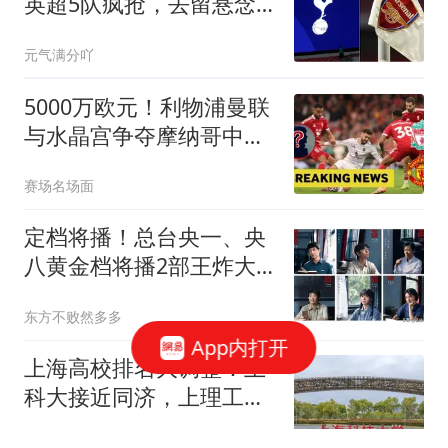
英超5队疯抢，去留悬念
待解
元气满分吖
5000万欧元！利物浦曼联
与水晶宫争夺摩纳哥中场
卡马拉
赛场名场面
定档将播！总台央一、央
八黄金档将播2部王炸大
剧，你们追哪部？
东方不败然多多
App内打开
上海高校排名大调整：上
科大接近同济，上理工
84，工程大286
王姐懒人家常菜