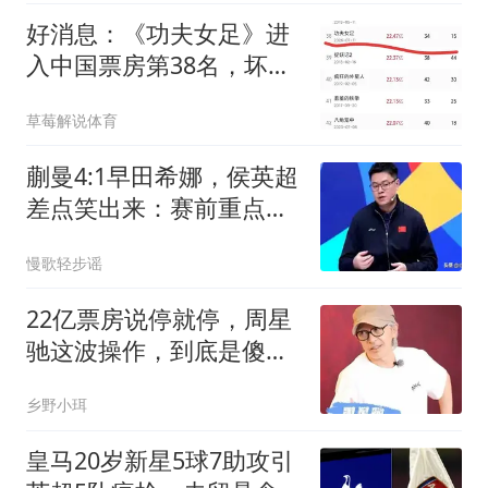
好消息：《功夫女足》进
入中国票房第38名，坏消
息：将止步于38名
草莓解说体育
蒯曼4:1早田希娜，侯英超
差点笑出来：赛前重点研
究结果就打这样
慢歌轻步谣
22亿票房说停就停，周星
驰这波操作，到底是傻？
还是狠？
乡野小珥
皇马20岁新星5球7助攻引