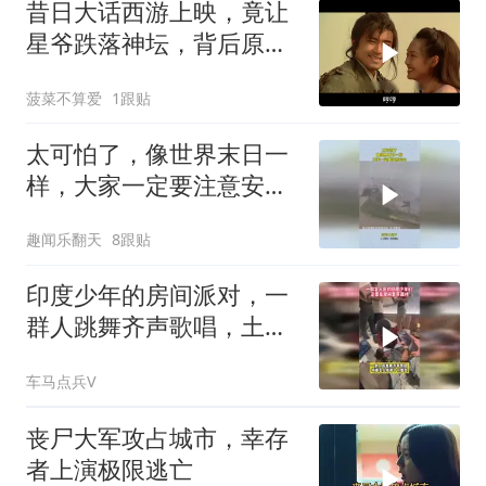
昔日大话西游上映，竟让
星爷跌落神坛，背后原因
揭秘
菠菜不算爱
1跟贴
太可怕了，像世界末日一
样，大家一定要注意安
全！
趣闻乐翻天
8跟贴
印度少年的房间派对，一
群人跳舞齐声歌唱，土嗨
的场面十分尴尬
车马点兵V
丧尸大军攻占城市，幸存
者上演极限逃亡