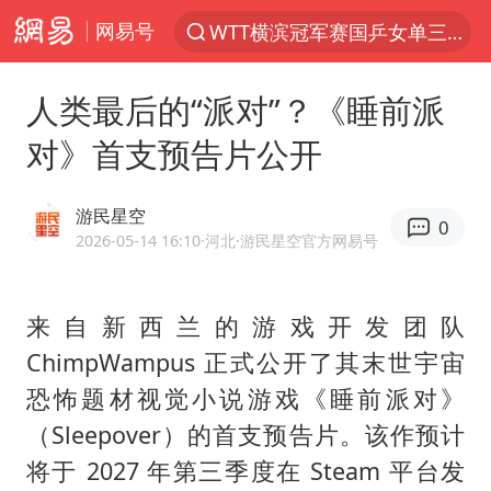
WTT横滨冠军赛国乒女单三将晋级四强
网易号
光影经济撬动暑期消费新蓝海
人类最后的“派对”？《睡前派
日本发布排名：“中国第一，美日德韩英法居后”
对》首支预告片公开
大V：马科斯把路走绝了
白海豚将正面袭击贯穿浙江
游民星空
0
杭州全市有序停课
2026-05-14 16:10
·河北
·游民星空官方网易号
情侣平潭拍日出坠崖1死1伤
几元成本的AI广告导致千万市值蒸发
来自新西兰的游戏开发团队
唐田赛前发布会上引用《孙子兵法》
ChimpWampus 正式公开了其末世宇宙
恐怖题材视觉小说游戏《睡前派对》
台当局重金为“台独”织“皇帝新衣”
（Sleepover）的首支预告片。该作预计
郑丽文：台湾从来没有“独立”过
将于 2027 年第三季度在 Steam 平台发
商场现钱学森巨幅海报 负责人回应