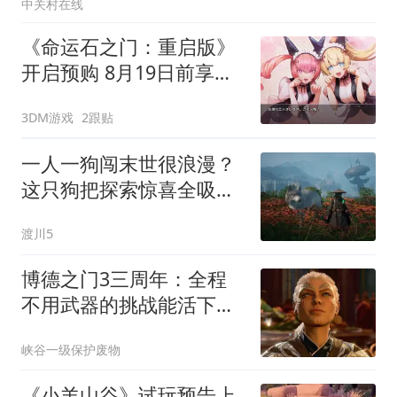
中关村在线
《命运石之门：重启版》
开启预购 8月19日前享促
销优惠
3DM游戏
2跟贴
一人一狗闯末世很浪漫？
这只狗把探索惊喜全吸干
了
渡川5
博德之门3三周年：全程
不用武器的挑战能活下来
吗？
峡谷一级保护废物
《小羊山谷》试玩预告上