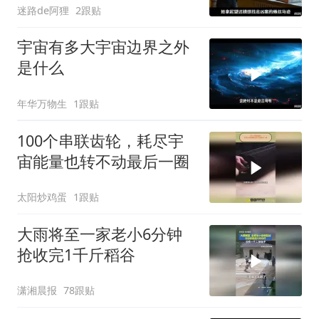
迷路de阿狸
2跟贴
宇宙有多大宇宙边界之外
是什么
年华万物生
1跟贴
100个串联齿轮，耗尽宇
宙能量也转不动最后一圈
太阳炒鸡蛋
1跟贴
大雨将至一家老小6分钟
抢收完1千斤稻谷
潇湘晨报
78跟贴