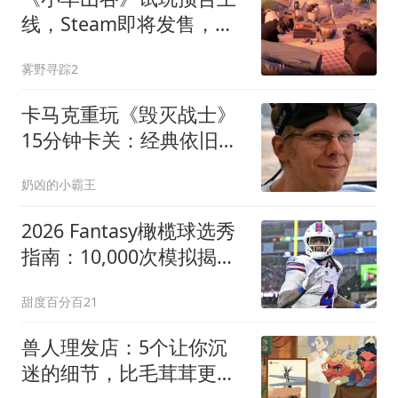
线，Steam即将发售，你
能守护羊群避开5大危机
雾野寻踪2
吗？
卡马克重玩《毁灭战士》
15分钟卡关：经典依旧神
作
奶凶的小霸王
2026 Fantasy橄榄球选秀
指南：10,000次模拟揭晓
5大高估陷阱与黑马
甜度百分百21
兽人理发店：5个让你沉
迷的细节，比毛茸茸更动