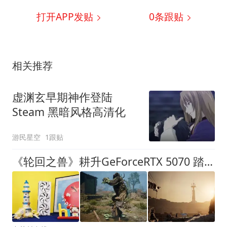
打开APP发贴
0
条跟贴
相关推荐
虚渊玄早期神作登陆
Steam 黑暗风格高清化
游民星空
1跟贴
《轮回之兽》耕升GeForceRTX 5070 踏雪OC进入轮回末世救赎