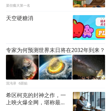
人
菜但瘾大第一名
天空硬糖消
专家为何预测世界末日将在2032年到来？
混沌录
6跟贴
希区柯克的封神之作，一
上映火爆全网，堪称最烧
脑的犯罪悬疑片！