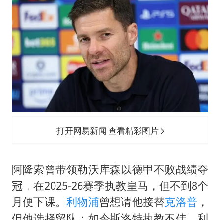
外交部发言人就广岛核爆81周年等答记者问
感觉全东北都在等7号
多地要求领导干部带头休假
80后女柜员逆袭成4200亿银行副行长
奋进开新局 实干挑大梁
打开网易新闻 查看精彩图片
阿隆索曾带领勒沃库森以德甲不败战绩夺
冠，在2025-26赛季执教皇马，但不到8个
月便下课。
利物浦
曾想请他接替
克洛普
，
但他选择留队；如今斯洛特执教不佳，利