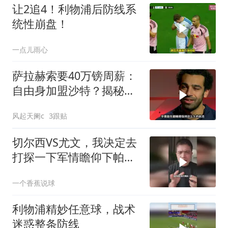
让2追4！利物浦后防线系
统性崩盘！
一点儿雨心
萨拉赫索要40万镑周薪：
自由身加盟沙特？揭秘离
队真相！
风起天阑c
3跟贴
切尔西VS尤文，我决定去
打探一下军情瞻仰下帕尔
默！
一个香蕉说球
利物浦精妙任意球，战术
迷惑整条防线