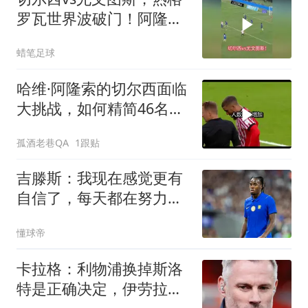
罗瓦世界波破门！阿隆索
友谊赛两连败
蜡笔足球
哈维·阿隆索的切尔西面临
大挑战，如何精简46名球
员的阵容？
孤酒老巷QA
1跟贴
吉滕斯：我现在感觉更有
自信了，每天都在努力成
为最好的自己
懂球帝
卡拉格：利物浦换掉斯洛
特是正确决定，伊劳拉的