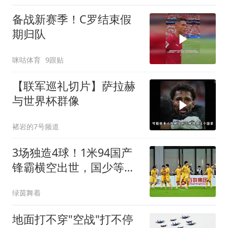
备战新赛季！C罗结束假
期归队
咪咕体育
9跟贴
【联军巡礼切片】萨拉赫
与世界杯群像
褚岩的7号频道
3场独造4球！1米94国产
锋霸横空出世，国少等来
自己的“哈兰德”
绿茵舞着
地面打不穿"空战"打不停