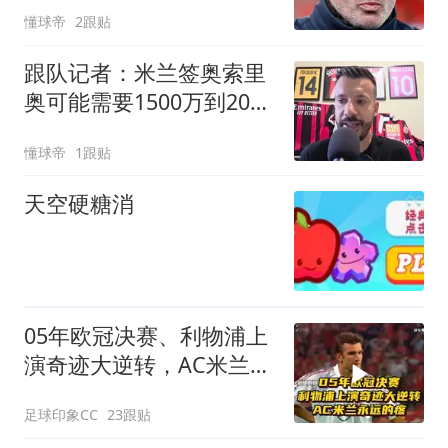
踢法有冲击力
懂球帝
2跟贴
跟队记者：米兰签奥索里
奥可能需要1500万到2000
万欧元
懂球帝
1跟贴
天空硬糖消
05年欧冠决赛、利物浦上
演奇迹大逆转，AC米兰永
远的疼！
足球印象CC
23跟贴