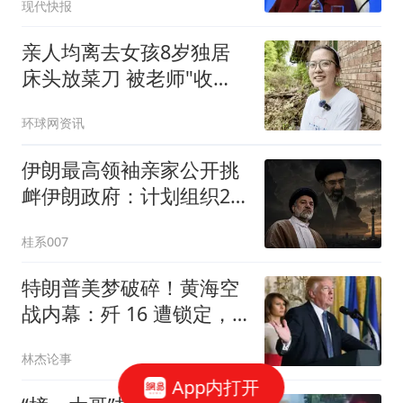
现代快报
亲人均离去女孩8岁独居
床头放菜刀 被老师"收
养"后逆袭
环球网资讯
伊朗最高领袖亲家公开挑
衅伊朗政府：计划组织25
万人，改变国家方向
桂系007
特朗普美梦破碎！黄海空
战内幕：歼 16 遭锁定，
歼 36 抢先首飞
林杰论事
App内打开