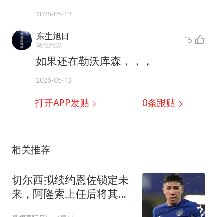
2026-05-13
东生旭日
15
湖北武汉
如果还在勒沃库森，，，
2026-05-13
打开APP发贴
0
条跟贴
相关推荐
切尔西拟续约恩佐锁定未
来，阿隆索上任后将其视
为核心