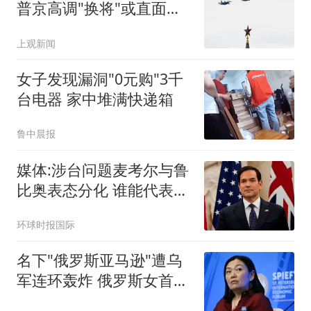
普京高调"换将"或直面消
耗战
上观新闻
女子发现漏洞"0元购"3千
台电器 家中堆满快递箱
鲁中晨报
媒体:涉台问题麦考尔与鲁
比奥表态分化 谁能代表华
盛顿
环球时报国际
名下"俄罗斯亚马逊"遭乌
军连环轰炸 俄罗斯女首富
怒了