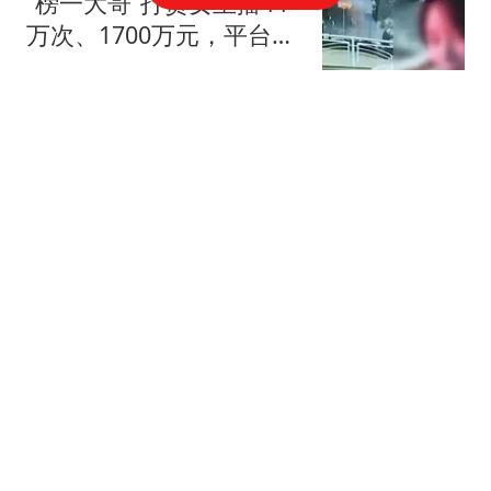
“榜一大哥”打赏女主播44
万次、1700万元，平台分
走60%，主播分走31%！
大爱三湘
其妻起诉想追回，法院判
了
湖北前首富被抓，真正的
清算开始了
首席品牌评论
400毫米特大暴雨！白海
豚台风雨8号开启，狂下7
天直达内蒙和东北 13号白
风云圈天气
海豚台风雨直达内蒙东
北，这3省雨量最大：400
"扶贫养牛"项目崩盘 有低
毫米特大暴雨
保户贷款180万参与被银