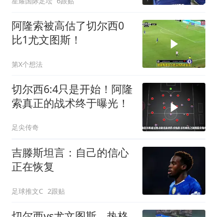
星耀国际足坛
6跟贴
阿隆索被高估了切尔西0
比1尤文图斯！
第X个想法
切尔西6:4只是开始！阿隆
索真正的战术终于曝光！
足尖传奇
吉滕斯坦言：自己的信心
正在恢复
足球推文C
2跟贴
切尔西vs尤文图斯，热格