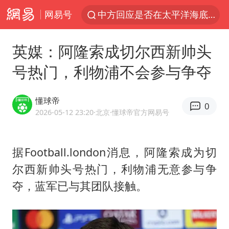
网易号
中方回应是否在太平洋海底开采稀土
宇树科技发行价格150.80元/股
英媒：阿隆索成切尔西新帅头
看守所辅警收受10万获刑1年
号热门，利物浦不会参与争夺
宇树科技王兴兴身家有望超200亿元
五粮液渠道价一箱上涨近百元
懂球帝
0
CIA被曝已秘密设立古巴工作组
2026-05-12 23:20
·北京
·懂球帝官方网易号
U17国足1分钟轰2球
据Football.london消息，阿隆索成为切
泰国一女公务员妆容引争议 本人回应
尔西新帅头号热门，利物浦无意参与争
法国下周开始禁止未经同意的电话营销
夺，蓝军已与其团队接触。
村民谈“梅姨”：叫的其实是“媒姨”
“深圳地面沉降致车辆损坏”不实