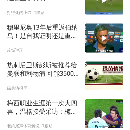
打得死的小强
1跟贴
穆里尼奥13年后重返伯纳
乌！是自我证明还是重蹈
覆辙
冷饭说球
热刺后卫斯彭斯被推荐给
曼联和利物浦 可能3500万
英镑转会
绿茵情报局
梅西职业生涯第一次大四
喜，温格接受采访：梅西
是足球游戏里走出来的球
老皢尾声体育解说
7跟贴
员