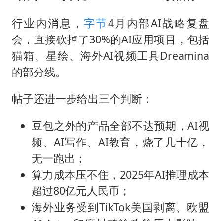
台当局重金为“台独”织“皇帝新衣”
商场现钱学森巨幅海报 负责人回应
行业内消息，
字节
4月内部AI战略复盘
会，直接砍掉了30%的AI应用项目，包括
几元成本的AI广告导致千万市值蒸发
猫箱、星绘、海外AI视频工具Dreamina
老挝国会主席赛宋蓬逝世
的部分线。
乐享全民健身 共筑健康中国
帖子还进一步给出三个判断：
豆包之外的产品全部不达预期，AI视
频、AI写作、AI教育，烧了几十亿，
无一跑出；
算力成本压不住，2025年AI推理成本
超过80亿元人民币；
海外业务受到TikTok美国剥离、欧盟