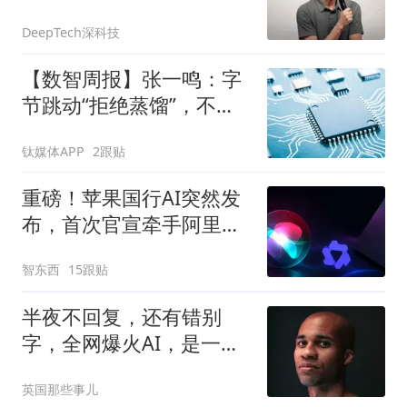
么技术值得赌五年
DeepTech深科技
【数智周报】张一鸣：字
节跳动“拒绝蒸馏”，不用
别人输出换榜单排名；三
钛媒体APP
2跟贴
星发布下一代AI存储路线
图，展示zHBM和400层以
重磅！苹果国行AI突然发
上V10 NAND技术
布，首次官宣牵手阿里，
Mac用上千问了
智东西
15跟贴
半夜不回复，还有错别
字，全网爆火AI，是一个
人手打回复3万条消
英国那些事儿
息？！