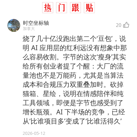
时空坐标轴
20
加拿大
烧了几十亿没跑出第二个‘豆包’，说
明 AI 应用层的红利远没有想象中那
么容易收割。字节的这次‘瘦身’其实
给所有创业者提了个醒：大厂的流
量池也不是万能药，尤其是当算法
成本和合规压力双重叠加时。砍掉
猫箱、星绘，说明在情感陪伴和纯
工具领域，即便是字节也感受到了
增长瓶颈。AI 下半场的竞争，已经
从‘比谁项目多’变成了‘比谁活得久’
2026-05-12