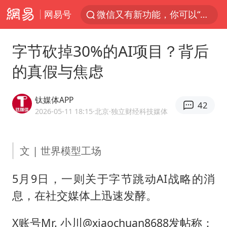
网易号
微信又有新功能，你可以“撤回”你的撤回了！
郑丽文：台湾从来没有“独立”过
字节砍掉30%的AI项目？背后
上四休三，但降薪1000元，你接受吗？
的真假与焦虑
情侣在平潭拍日出时坠崖致一死一伤
酒店花洒现排泄物住客索赔遭拒
钛媒体APP
42
杭州全市有序停课
2026-05-11 18:15
·北京
·独立财经科技媒体
夏日经济乘“热”而上 消费市场向“新”而行
文 | 世界模型工场
36岁男演员成景区NPC后人气爆棚
新疆优化调整景区内自驾服务费
5月9日，一则关于字节跳动AI战略的消
检测列车撞人致11死2伤 涉事单位被罚
息，在社交媒体上迅速发酵。
全民健身事业高质量发展
X账号Mr. 小川@xiaochuan8688发帖称：