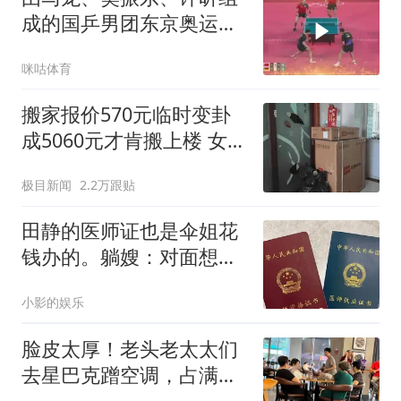
成的国乒男团东京奥运会
夺冠，达成该项目四连冠
咪咕体育
的成就
搬家报价570元临时变卦
成5060元才肯搬上楼 女子
傻眼
极目新闻
2.2万跟贴
田静的医师证也是伞姐花
钱办的。躺嫂：对面想给
郭威娶个城里媳妇
小影的娱乐
脸皮太厚！老头老太太们
去星巴克蹭空调，占满座
位就是不消费，被店员关