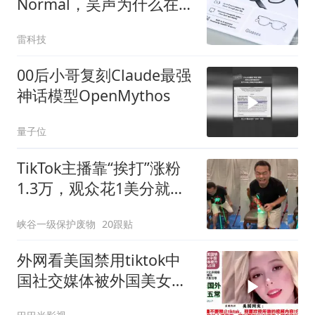
Normal，吴声为什么在香
港盛赞新物种Rokid？
雷科技
00后小哥复刻Claude最强
神话模型OpenMythos
量子位
TikTok主播靠“挨打”涨粉
1.3万，观众花1美分就能
射他，1000币档位一次挨
峡谷一级保护废物
20跟贴
1888发
外网看美国禁用tiktok中
国社交媒体被外国美女占
领