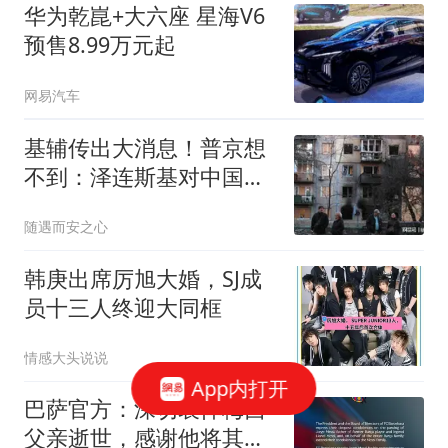
华为乾崑+大六座 星海V6
预售8.99万元起
网易汽车
基辅传出大消息！普京想
不到：泽连斯基对中国的
态度变得这么快！
随遇而安之心
韩庚出席厉旭大婚，SJ成
员十三人终迎大同框
情感大头说说
App内打开
巴萨官方：深切哀悼梅西
父亲逝世，感谢他将其子