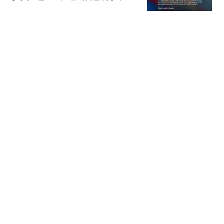
最辉煌的岁月托付给我们
懂球帝
iPhone 18 Pro 新升级，
看完我沉默了…
科技狐
赢球输人品？陈熠叫医疗
暂停发酵，张本美和赛后
回应，全网炸锅
洲洲影视娱评
白酒再次被关注！医生发
现：糖尿病者喝白酒，不
用多久或有5变化
王医生健康讲坛
热搜