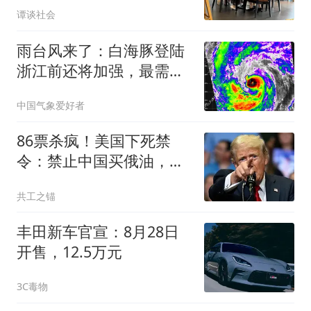
谭谈社会
空调还不走人，网友：给
子女丢脸了！
雨台风来了：白海豚登陆
浙江前还将加强，最需警
惕的不是风而是暴雨
中国气象爱好者
86票杀疯！美国下死禁
令：禁止中国买俄油，对
此中方早留后手
共工之锚
丰田新车官宣：8月28日
开售，12.5万元
3C毒物