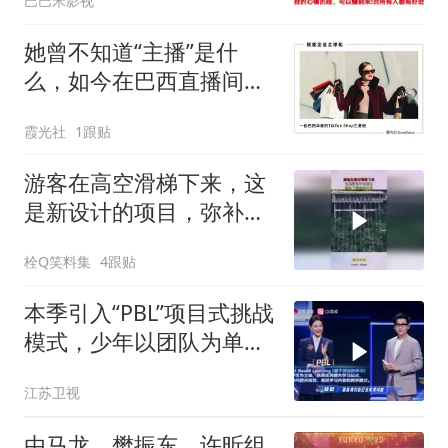
巴巴米影视
她曾不知道“主播”是什
么，如今在巴西直播间卖
火中国箱包
霞光社
1跟贴
游客在高空滑梯下来，这
是新设计的项目，弥补了
蹦极的不足！
栓Q笑料集
4跟贴
本季引入“PBL”项目式挑战
模式，少年以团队为单
位，围绕真实课题，自主
江苏卫视
探究、分工协作完成项目
任务
由马龙、樊振东、许昕组