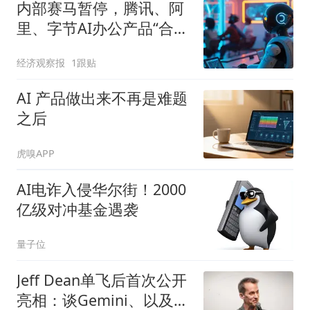
内部赛马暂停，腾讯、阿
里、字节AI办公产品“合
兵”对阵
经济观察报
1跟贴
AI 产品做出来不再是难题
之后
虎嗅APP
AI电诈入侵华尔街！2000
亿级对冲基金遇袭
量子位
Jeff Dean单飞后首次公开
亮相：谈Gemini、以及什