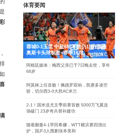
的
体育要闻
是
彩
蓉城0-1玉昆 中超6轮不胜仍13分领跑
，
奥斯卡头球制胜+赛季16球
排
阿根廷媒体：梅西父亲已于7日晚去世，享年
68岁
如
喜
阿莫林上任首败！佩德罗双响，凯赛多凌空
斩，切尔西3-0大胜AC米兰
2-1！国米送尤文季前赛首败 5000万飞翼连
场破门 23岁奇兵替补建功
满
随着蒯曼4-1早田希娜，WTT横滨赛四强出
炉，国乒3人围剿张本美和