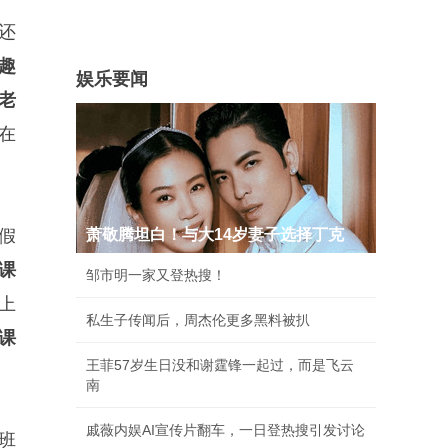
还
趣
娱乐要闻
老
在
假
萧敬腾坦白！与大14岁妻子选择丁克
课
邹市明一家又登热搜！
上
私生子传闻后，周杰伦更多黑料被扒
课
王菲57岁生日没和谢霆锋一起过，而是飞云
南
戚薇内娱AI宣传片翻车，一日登热搜引发讨论
班