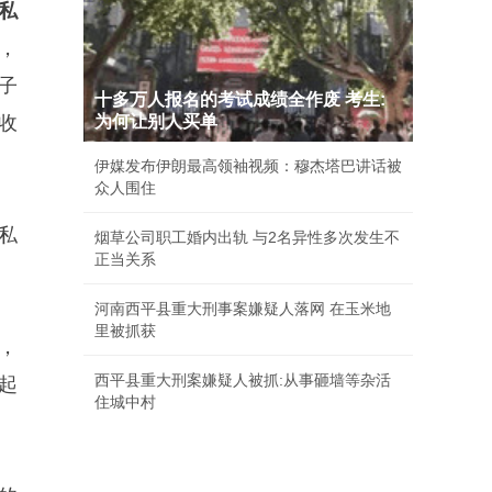
私
，
子
十多万人报名的考试成绩全作废 考生:
收
为何让别人买单
伊媒发布伊朗最高领袖视频：穆杰塔巴讲话被
众人围住
私
烟草公司职工婚内出轨 与2名异性多次发生不
正当关系
河南西平县重大刑事案嫌疑人落网 在玉米地
里被抓获
，
西平县重大刑案嫌疑人被抓:从事砸墙等杂活
起
住城中村