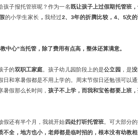
给孩子报托管班呢？作为一名
既让孩子上过假期托管班，
假
的小学生家长
，
我经过
2、3年的折腾比较，4、5次的
。
早教中心”当托管，除了费用有点高，整体还算满意。
孩子的
双职工家庭
。孩子幼儿园阶段上的是
公立园
，是
没
假日和寒暑假都是不用上学的。周末节假日还勉强可以通
寒暑假那么长时间，
孩子不上学，而我和宝爸都要上班，
放假还有半个月，我就开始
四处打听托管班
。可大部分的
质不全，地方也小，老师都是临时招的，根本没有幼教相