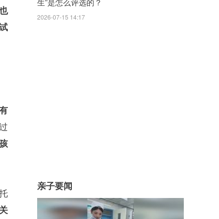
生”是怎么评选的？
也
2026-07-15 14:17
试
有
过
孩
亲子要闻
托
关