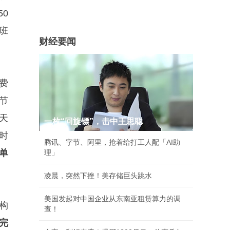
0
班
财经要闻
费
节
天
一枚“回旋镖”，击中王思聪
时
腾讯、字节、阿里，抢着给打工人配「AI助
单
理」
凌晨，突然下挫！美存储巨头跳水
美国发起对中国企业从东南亚租赁算力的调
构
查！
完