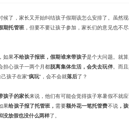
时候了，家长又开始纠结孩子假期该怎么安排了。虽然现
假期托管班
，但要不要让孩子参加，家长们的意见也不尽
，如果
不给孩子报班，假期谁来带孩子
是个大问题。就算
会担心孩子一两个月都
脱离集体生活，会失去玩伴
。而且
自己孩子在家“
疯玩
”，会不会就
落后
了？
带孩子的家长
来说，他们有可能会觉得孩子寒暑假不就应
如果
给孩子报了托管班，
需要
额外花一笔托管费
不说
，孩
和没放假也没什么两样
了。