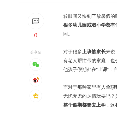
转眼间又快到了放暑假的
很多幼儿园或者小学都有
0
同。
对于很多
上班族家长
来说
分享至
有老人帮忙带的家庭，也
他孩子假期都在“
上课
”，
而对于那种家里有人
全职
无忧无虑的尽情玩耍吗？
整个假期都要去上学，
这