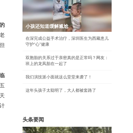
岁的
小孩还知道缓解尴尬
老
在深完成公益手术治疗，深圳医生为西藏患儿
守护“心”健康
但
双胞胎的关系过于亲密真的是正常吗？网友：
班上的龙凤胎在一起了
临
我们演技派小面就这么堂堂来袭了！
五
这年头孩子太聪明了，大人都被套路了
天
计
头条要闻