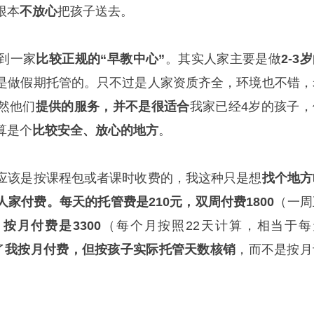
根本
不放心
把孩子送去。
到一家
比较正规的“早教中心”
。其实人家主要是做
2-3
是做假期托管的。只不过是人家资质齐全，环境也不错，
然他们
提供的服务，并不是很适合
我家已经4岁的孩子，
算是个
比较安全、放心的地方
。
应该是按课程包或者课时收费的，我这种只是想
找个地方
人家付费。每天的托管费是210元，双周付费1800
（一周
，
按月付费是3300
（每个月按照22天计算，相当于每
了
我按月付费，但按孩子实际托管天数核销
，而不是按月