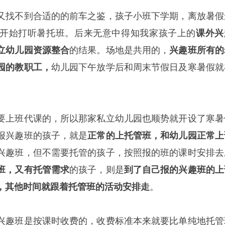
又找不到合适的的前车之鉴，孩子小班下学期，离放暑假
开始打听暑托班。后来无意中得知我家孩子上的
课外兴
立幼儿园资源整合
的结果。场地是共用的，
兴趣班所有的
园的教职工，
幼儿园下午放学后和周末节假日及寒暑假就
要上班代课的，所以那家私立幼儿园也顺势就开设了寒暑
报兴趣班的孩子，就是
正常的上托管班，和幼儿园正常上
兴趣班，但不需要托管的孩子，按照报的班的课时安排去
班，又有托管需求
的孩子，则是
到了自己报的兴趣班的上
，其他时间就跟着托管班的活动安排走
。
兴趣班是按课时收费的，收费标准本来就要比单纯地托管