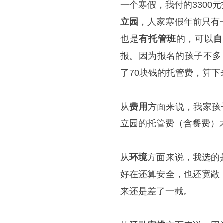
一个寒假，我付的3300
立园
，人家寒假年前只有
也是
有托管班
的，可以
自
报。因为报名的孩子不多
了70块钱的托管费，算下
从
费用
方面来说，我家孩
立园的托管费（含餐费）才
从
环境
方面来说，我选的
好在还算安全，也还宽敞
来还是差了一截。