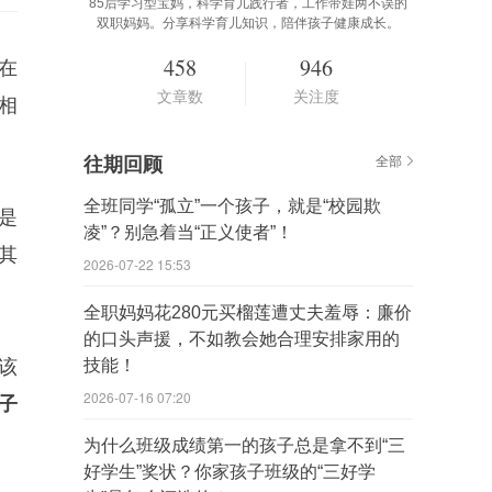
85后学习型宝妈，科学育儿践行者，工作带娃两不误的
双职妈妈。分享科学育儿知识，陪伴孩子健康成长。
458
946
在
文章数
关注度
相
往期回顾
全部
全班同学“孤立”一个孩子，就是“校园欺
是
凌”？别急着当“正义使者”！
其
2026-07-22 15:53
全职妈妈花280元买榴莲遭丈夫羞辱：廉价
的口头声援，不如教会她合理安排家用的
该
技能！
2026-07-16 07:20
子
为什么班级成绩第一的孩子总是拿不到“三
好学生”奖状？你家孩子班级的“三好学