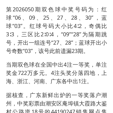
于东来直播和胖东来核心团队开会
第2026050期双色球中奖号码为：红
上海大部迎大暴雨
球“06、09、25、27、28、30”，蓝
《龙餐馆》 冲奖
球“03”。红球号码大小比4∶2，奇偶比
蒯曼挺进WTT横滨冠军赛女单四强
3∶3，三区比2∶0∶4，“09”“28”为隔期跳
构建更高水平的全民健身公共服务体系
号，开出一组连号“27、28”；蓝球开出小
号奇数“03”，该号此前遗漏23期。
当期双色球在全国中出4注一等奖，单注
奖金722万多元。4注头奖分落四地，上
海、浙江、河南、广东各中出1注。
据核查，广东新鲜出炉的一等奖落户潮
州，中奖彩票由潮安区庵埠镇大霞路大鉴
村公路墘18号的44190247销售网点售