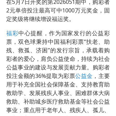
在5月7日开奖的第2026051期中，购彩者
2元单倍投注最高可中1000万元奖金，固
定奖级将继续增设福运奖。
福彩
中心提醒，作为国家发行的公益彩
票，双色球秉持中国福利彩票“扶老、助
残、救孤、济困”的发行宗旨，承载着购
彩者的爱心，肩负公益使命，持续为社会
公益事业的建设与发展贡献力量。购彩者
投注金额的36%提取为彩票
公益金
，主要
用于补充全国社会保障基金、支持教育助
教助学、发展残疾人事业、困难群体大病
救助、补助城乡医疗救助基金等社会公益
事业；重点用于老年人、残疾人、孤儿、