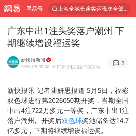
网易号
上海全域长途客运班次全部停运
今日15时起福州地铁高架区段停运
广东中出1注头奖落户潮州 下
白海豚逼近浙闽沿海
期继续增设福运奖
1枚就能让航母瘫痪 轰-6J实力有多强
王艺迪2-4不敌张本美和止步4强
新快报新闻
2
国足U17与阿森纳决赛取消 并列冠军
2026-05-07 08:16
·广东
·新快报新闻官方网易号
上门女婿出轨女邻居多年被判重婚罪
新快报讯 记者陆妍思报道 5月5日，福彩
王传君 《披荆斩棘》
双色球进行第2026050期开奖，当期全国
2025年小学教师减少13.19万
中出4注722万多元一等奖，广东中出1注
王艺迪无缘横滨赛决赛
落户潮州。开奖后
双色球
奖池储备达14.7
泰国：高度重视中国游客旅游体验
亿多元，下期将继续增设福运奖。