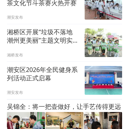
茶文化节斗茶赛火热开赛
潮安发布
湘桥区开展“垃圾不落地
潮州更美丽”主题文明实践
活动
湘桥发布
潮安区2026年全民健身系
列活动正式启幕
潮安发布
吴锦全：将一把壶做好，让手艺传得更远