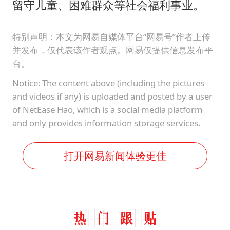
留守儿童、困难群众等社会福利事业。
特别声明：本文为网易自媒体平台“网易号”作者上传
并发布，仅代表该作者观点。网易仅提供信息发布平
台。
Notice: The content above (including the pictures
and videos if any) is uploaded and posted by a user
of NetEase Hao, which is a social media platform
and only provides information storage services.
打开网易新闻体验更佳