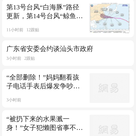
第13号台风“白海豚”路径
更新，第14号台风“鲸鱼”
已生成，广东又将开启“烤
11小时前
12
跟贴
鸡腿”模式
广东省安委会约谈汕头市政府
3小时前
2
跟贴
“全部删除！”妈妈翻看孩
子电话手表后爆发争吵：
有10多个聊天群，通讯录
3小时前
一半是陌生人；孩子哭了
好几天：我不被尊重
“被扔下来的水果溅一
身！”女子犯懒图省事不想