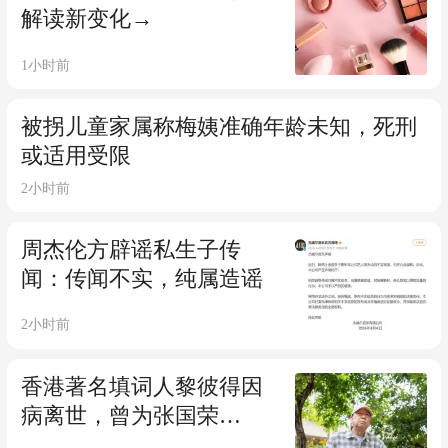
解读新变化→
1小时前
被拐儿童家属称梅姨准确年龄未知，死刑
或适用受限
2小时前
周杰伦方辟谣私生子传
闻：传闻不实，纯属造谣
2小时前
香港著名填词人黎彼得因
病离世，曾为张国荣
《Monica》、梅艳芳《将