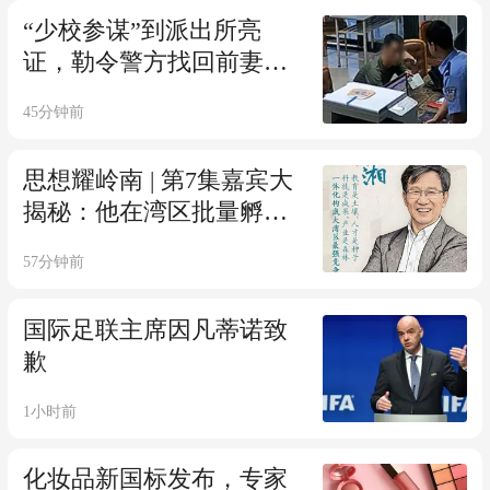
“少校参谋”到派出所亮
证，勒令警方找回前妻，
刑拘！
45分钟前
思想耀岭南 | 第7集嘉宾大
揭秘：他在湾区批量孵化
独角兽企业
57分钟前
国际足联主席因凡蒂诺致
歉
1小时前
化妆品新国标发布，专家