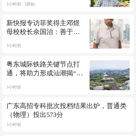
2小时前
3
跟贴
冰山劈开》等歌填词
新快报专访菲奖得主邓煜
母校校长佘国治：善于发
现 打破常规 为天赋提供自
3小时前
由生长的土壤
粤东城际铁路关键节点打
通，将助力形成汕潮揭“半
小时通勤圈”
3小时前
广东高招专科批次投档结果出炉，普通类
（物理）投出573分
3小时前