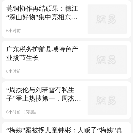
莞铜协作再结硕果：德江
“深山好物”集中亮相东莞
大岭山
6小时前
广东税务护航县域特色产
业拔节生长
6小时前
“周杰伦与刘若雪有私生
子”登上热搜第一，周杰伦
晒网球图疑似回应，歌迷
6小时前
15
跟贴
会官微吐槽：现在网络造
谣成本太低了
“梅姨”案被拐儿童钟彬：人贩子“梅姨”真