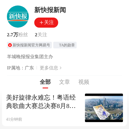
新快报新闻
关注
2.7万
粉丝
2
关注
新快报新闻官方网易号
TA的勋章
羊城晚报报业集团主办
IP属地：广东
更多信息
全部
文章
视频
美好旋律永难忘！粤语经
典歌曲大赛总决赛8月8日
东莞见
41分钟前