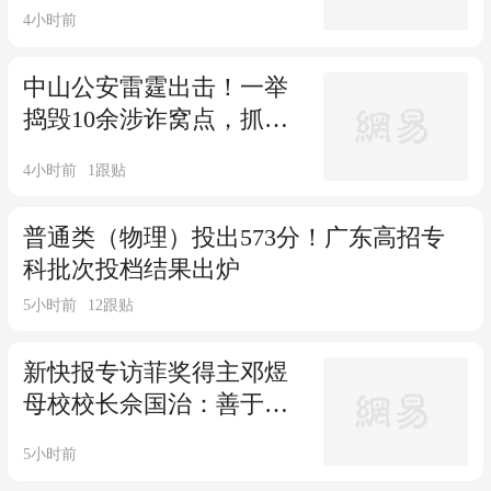
下楼，从9楼窗口6次扔下
4小时前
变质桃子，涉嫌高空抛物
罪已被警方刑拘
中山公安雷霆出击！一举
捣毁10余涉诈窝点，抓获
176人
4小时前
1
跟贴
普通类（物理）投出573分！广东高招专
科批次投档结果出炉
5小时前
12
跟贴
新快报专访菲奖得主邓煜
母校校长佘国治：善于发
现、打破常规，尊重学生
5小时前
个性化成长