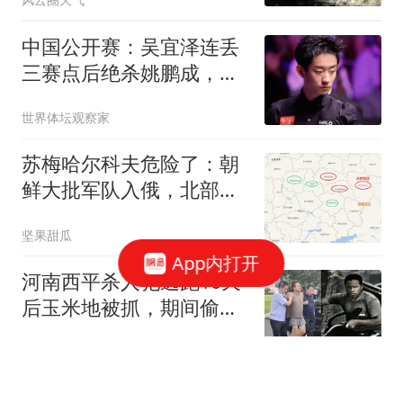
海豚外围风圈已登陆，浙
江上海大暴雨，台风北上
中国公开赛：吴宜泽连丢
路径有分歧
三赛点后绝杀姚鹏成，新
科世界冠军进16强
世界体坛观察家
苏梅哈尔科夫危险了：朝
鲜大批军队入俄，北部集
群将如虎添翼
坚果甜瓜
App内打开
河南西平杀人犯逃跑10天
后玉米地被抓，期间偷东
西吃被发现伤及多名无辜
Mr王的饭后茶
群众，网传被人举报后落
网
家人证实梅西68岁父亲离