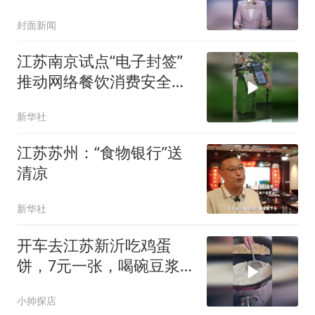
卡五台山，江苏游客
封面新闻
称“冻”出鸡皮疙瘩
江苏南京试点“电子封签”
推动网络餐饮消费安全共
建
新华社
江苏苏州：“食物银行”送
清凉
新华社
开车去江苏新沂吃鸡蛋
饼，7元一张，喝碗豆浆
咸菜，朋友说挺好吃
小帅探店