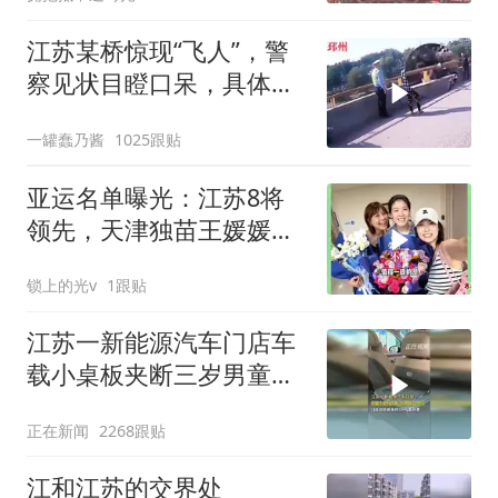
江苏某桥惊现“飞人”，警
察见状目瞪口呆，具体情
形引发众人好奇
一罐蠢乃酱
1025跟贴
亚运名单曝光：江苏8将
领先，天津独苗王媛媛独
当一面
锁上的光v
1跟贴
江苏一新能源汽车门店车
载小桌板夹断三岁男童小
拇指，门店回应
正在新闻
2268跟贴
江和江苏的交界处