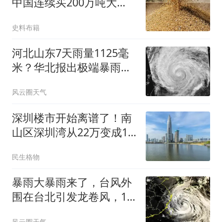
中国连续买200万吨大
豆，美国协会沸腾了
史料布籍
河北山东7天雨量1125毫
米？华北报出极端暴雨，
要连下7天大暴雨？ 警惕
风云圈天气
旱涝急转！河北山东台风
雨量1125毫米，比登陆点
深圳楼市开始离谱了！南
浙江多了近2倍
山区深圳湾从22万变成15
万，现在能入手了么？
民生格物
暴雨大暴雨来了，台风外
围在台北引发龙卷风，10
日后路线分歧大！ 台风白
风云圈天气