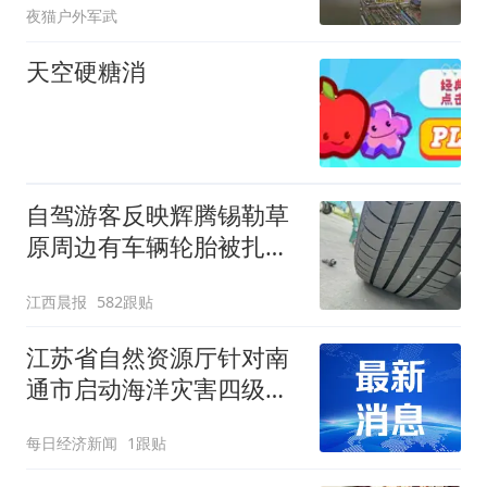
夜猫户外军武
天空硬糖消
自驾游客反映辉腾锡勒草
原周边有车辆轮胎被扎，
修理店铺换胎价格高达千
江西晨报
582跟贴
元，官方发布情况通报
江苏省自然资源厅针对南
通市启动海洋灾害四级应
急响应
每日经济新闻
1跟贴