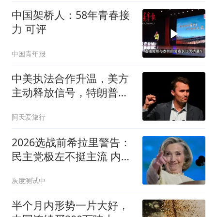
中国架桥人：58年青春接
力 可评
中国青年报
中美执法合作升温，美方
主动释放信号，特朗普对
华政策出现新变化
阿天爱旅行
2026选战前希拉里警告：
民主党极左不挺主流 内斗
恐助共和党
灰度测试中
半个月内形势一片大好，