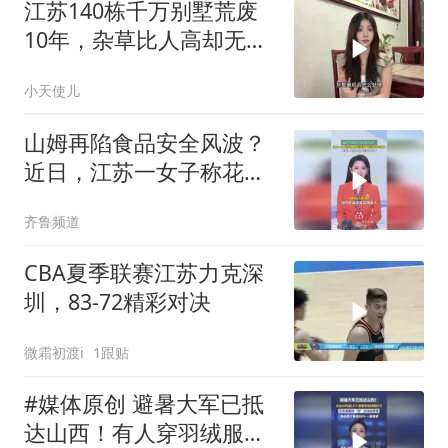
江苏140栋千万别墅荒废
10年，杂草比人高却无人
敢住
小天使儿
山姆再陷食品安全风波？
近日，江苏一女子称花费
40元买披萨吃出108元剪
齐鲁频道
刀
CBA夏季联赛江苏力克深
圳，83-72精彩对决
微霜初渡i
1跟贴
#媒体原创 避暑大军已抵
达山西！有人穿羽绒服打