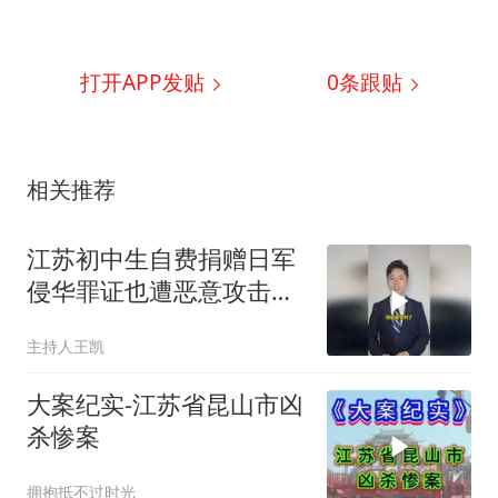
打开APP发贴
0
条跟贴
相关推荐
江苏初中生自费捐赠日军
侵华罪证也遭恶意攻击，
警方已依法传唤一名违法
主持人王凯
嫌疑人
大案纪实-江苏省昆山市凶
杀惨案
拥抱抵不过时光