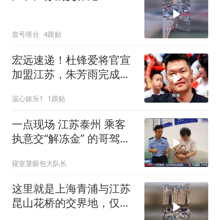
壹号塔台
4跟贴
宏远速递！杜锋爱将官宣
加盟江苏，朱芳雨完成交
接，徐杰深夜发声
温心娱乐1
1跟贴
一点现场 江苏泰州 乘客
执意交“解冻金” 的哥驾车
直奔公安局
寝室显眼包大队长
这里就是上海青浦与江苏
昆山花桥的交界地，仅仅
一河之隔，