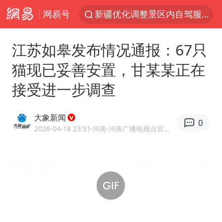
新疆优化调整景区内自驾服务费
网易号
上四休三，但降薪1000元，你接受吗？
央视新主播李秋莹孙亚鹏亮相
江苏如皋发布情况通报：67只
情侣平潭拍日出坠崖1死1伤
猫现已妥善安置，甘某某正在
梁家辉：到内地拍戏不是北上是回归
接受进一步调查
全民健身事业高质量发展
大象新闻
台当局重金为“台独”织“皇帝新衣”
0
2026-04-18 23:51
·河南
·河南广播电视台官方网易号
几元成本的AI广告导致千万市值蒸发
老挝国会主席赛宋蓬逝世
白海豚将正面袭击贯穿浙江
酒店回应车内过夜被收150元
杭州全市有序停课