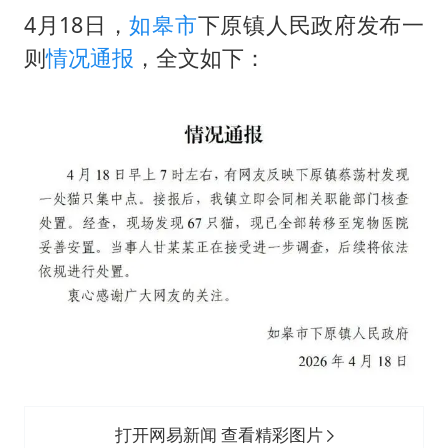
商场现钱学森巨幅海报 负责人回应
4月18日，
如皋市
下原镇人民政府发布一
则
情况通报
，全文如下：
36岁男演员成景区NPC后人气爆棚
夏日经济乘“热”而上 消费市场向“新”而行
乐享全民健身 共筑健康中国
打开网易新闻 查看精彩图片